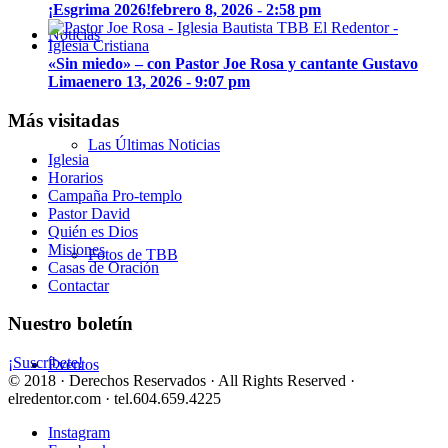
¡Esgrima 2026!
febrero 8, 2026 - 2:58 pm
Noticias
«Sin miedo» – con Pastor Joe Rosa y cantante Gustavo
Lima
enero 13, 2026 - 9:07 pm
Más visitadas
Las Últimas Noticias
Iglesia
Horarios
Campaña Pro-templo
Pastor David
Quién es Dios
Misiones
Fotos de TBB
Casas de Oración
Contactar
Nuestro boletín
¡Suscríbete!
Eventos
© 2018 · Derechos Reservados · All Rights Reserved ·
elredentor.com · tel.604.659.4225
Instagram