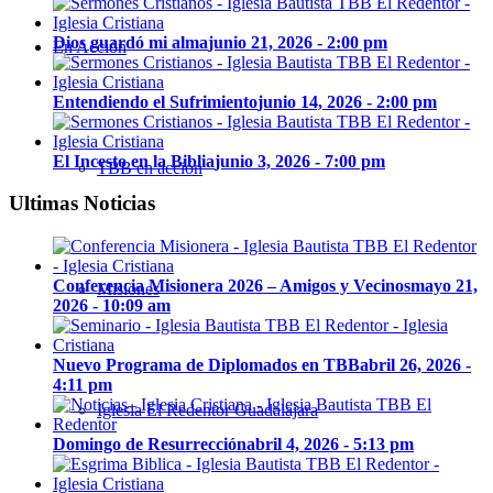
Dios guardó mi alma
junio 21, 2026 - 2:00 pm
En Acción
Entendiendo el Sufrimiento
junio 14, 2026 - 2:00 pm
El Incesto en la Biblia
junio 3, 2026 - 7:00 pm
TBB en acción
Ultimas Noticias
Conferencia Misionera 2026 – Amigos y Vecinos
mayo 21,
Misiones
2026 - 10:09 am
Nuevo Programa de Diplomados en TBB
abril 26, 2026 -
4:11 pm
Iglesia El Redentor Guadalajara
Domingo de Resurrección
abril 4, 2026 - 5:13 pm