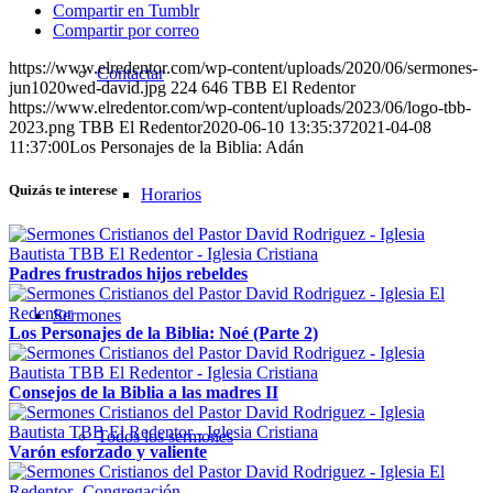
Compartir en Tumblr
Compartir por correo
https://www.elredentor.com/wp-content/uploads/2020/06/sermones-
Contactar
jun1020wed-david.jpg
224
646
TBB El Redentor
https://www.elredentor.com/wp-content/uploads/2023/06/logo-tbb-
2023.png
TBB El Redentor
2020-06-10 13:35:37
2021-04-08
11:37:00
Los Personajes de la Biblia: Adán
Quizás te interese
Horarios
Padres frustrados hijos rebeldes
Sermones
Los Personajes de la Biblia: Noé (Parte 2)
Consejos de la Biblia a las madres II
Todos los sermones
Varón esforzado y valiente