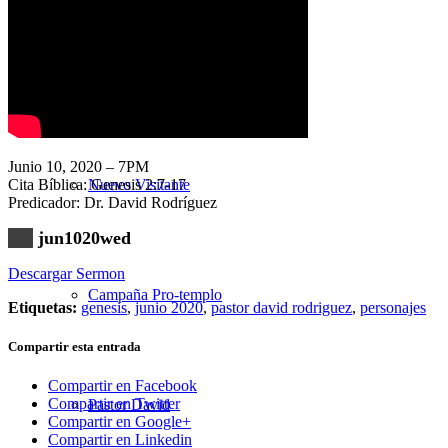
Nuestra Iglesia
Junio 10, 2020 – 7PM
Cita Bíblica: Genesis 2:7-17
Nuevo Visitante
Predicador: Dr. David Rodríguez
jun1020wed
Descargar Sermon
Campaña Pro-templo
Etiquetas:
genesis
,
junio 2020
,
pastor david rodriguez
,
personajes
Compartir esta entrada
Compartir en Facebook
Compartir en Twitter
Pastor David
Compartir en Google+
Compartir en Linkedin