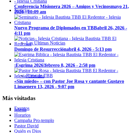
Conferencia Misionera 2026 – Amigos y Vecinos
mayo 21,
Noticias
2026 - 10:09 am
Nuevo Programa de Diplomados en TBB
abril 26, 2026 -
4:11 pm
Las Últimas Noticias
Domingo de Resurrección
abril 4, 2026 - 5:13 pm
¡Esgrima 2026!
febrero 8, 2026 - 2:58 pm
Fotos de TBB
«Sin miedo» – con Pastor Joe Rosa y cantante Gustavo
Lima
enero 13, 2026 - 9:07 pm
Más visitadas
Eventos
Iglesia
Horarios
Campaña Pro-templo
Pastor David
Quién es Dios