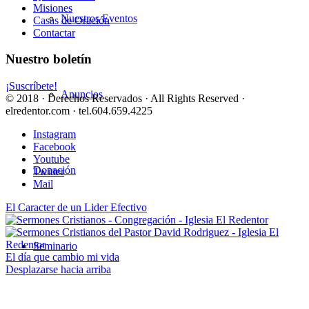
Misiones
Nuestros Eventos
Casas de Oración
Contactar
Nuestro boletín
¡Suscríbete!
Anuncios
© 2018 · Derechos Reservados · All Rights Reserved ·
elredentor.com · tel.604.659.4225
Instagram
Facebook
Youtube
Donación
Twitter
Mail
El Caracter de un Lider Efectivo
Seminario
El día que cambio mi vida
Desplazarse hacia arriba