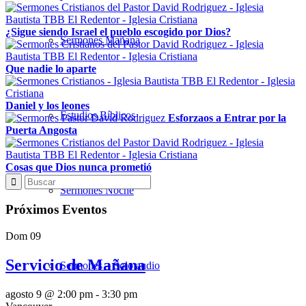
¿Sigue siendo Israel el pueblo escogido por Dios?
Sermones Mañana
Que nadie lo aparte
Daniel y los leones
Estudios Bíblicos
Esforzaos a Entrar por la
Puerta Angosta
Cosas que Dios nunca prometió
Sermones Noche
Próximos Eventos
Dom
09
Servicio de Mañana
Sermones – Solo audio
agosto 9 @ 2:00 pm
-
3:30 pm