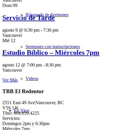
Vancouver
Dom
09
Búsqueda de Sermones
Servicio de Tarde
agosto 9 @ 6:30 pm
-
7:30 pm
Vancouver
Mié
12
Sermones con transcripciones
Estudio Bíblico – Miércoles 7pm
agosto 12 @ 7:00 pm
-
8:30 pm
Vancouver
Videos
Ver Más
TBB El Redentor
2551 East 49 Ave|Vancouver, BC
V5S 1J6
En Vivo
Tfno: 604.659.4225
Servicios:
Domingos 2pm y 6:30pm
Miércoles 7pm