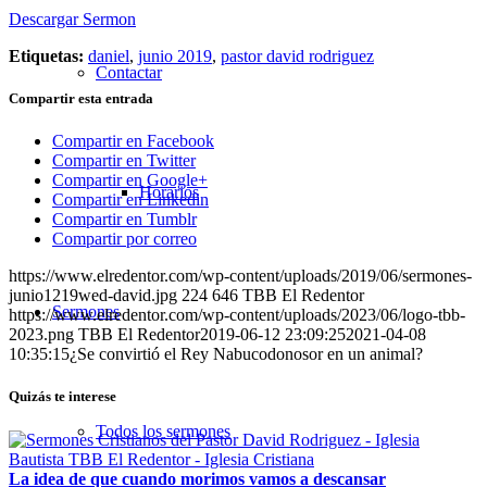
Descargar Sermon
Etiquetas:
daniel
,
junio 2019
,
pastor david rodriguez
Contactar
Compartir esta entrada
Compartir en Facebook
Compartir en Twitter
Compartir en Google+
Horarios
Compartir en Linkedin
Compartir en Tumblr
Compartir por correo
https://www.elredentor.com/wp-content/uploads/2019/06/sermones-
junio1219wed-david.jpg
224
646
TBB El Redentor
Sermones
https://www.elredentor.com/wp-content/uploads/2023/06/logo-tbb-
2023.png
TBB El Redentor
2019-06-12 23:09:25
2021-04-08
10:35:15
¿Se convirtió el Rey Nabucodonosor en un animal?
Quizás te interese
Todos los sermones
La idea de que cuando morimos vamos a descansar