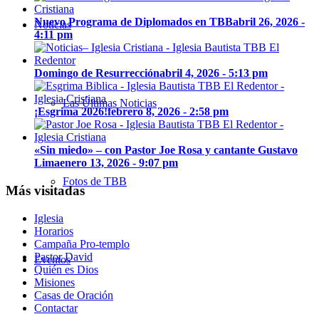
Nuevo Programa de Diplomados en TBB
abril 26, 2026 -
Noticias
4:11 pm
Domingo de Resurrección
abril 4, 2026 - 5:13 pm
Las Últimas Noticias
¡Esgrima 2026!
febrero 8, 2026 - 2:58 pm
«Sin miedo» – con Pastor Joe Rosa y cantante Gustavo
Lima
enero 13, 2026 - 9:07 pm
Fotos de TBB
Más visitadas
Iglesia
Horarios
Campaña Pro-templo
Pastor David
Eventos
Quién es Dios
Misiones
Casas de Oración
Contactar