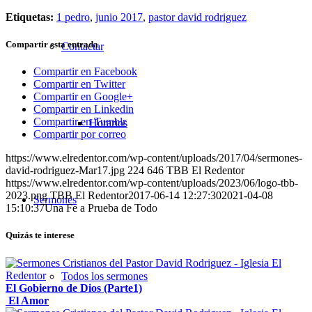
Etiquetas:
1 pedro
,
junio 2017
,
pastor david rodriguez
Compartir esta entrada
Contactar
Compartir en Facebook
Compartir en Twitter
Compartir en Google+
Compartir en Linkedin
Compartir en Tumblr
Horarios
Compartir por correo
https://www.elredentor.com/wp-content/uploads/2017/04/sermones-
david-rodriguez-Mar17.jpg
224
646
TBB El Redentor
https://www.elredentor.com/wp-content/uploads/2023/06/logo-tbb-
2023.png
TBB El Redentor
2017-06-14 12:27:30
2021-04-08
Sermones
15:10:37
Una Fe a Prueba de Todo
Quizás te interese
Todos los sermones
El Gobierno de Dios (Parte1)
El Amor