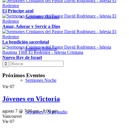
El Principe azul
Sermones Mañana
Amar, Adorar y Servir a Dios
La bendición sacerdotal
Estudios Bíblicos
Nuevo Rey de Israel
Próximos Eventos
Sermones Noche
Vie
07
Jóvenes en Victoria
agosto 7 @ 7:00 pm
-
8:00 pm
Sermones – Solo audio
Vancouver
Vie
07