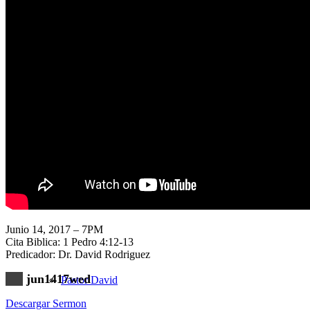
Nuestra Iglesia
Nuevo Visitante
Campaña Pro-templo
Junio 14, 2017 – 7PM
Cita Biblica: 1 Pedro 4:12-13
Predicador: Dr. David Rodriguez
jun1417wed
Pastor David
Descargar Sermon