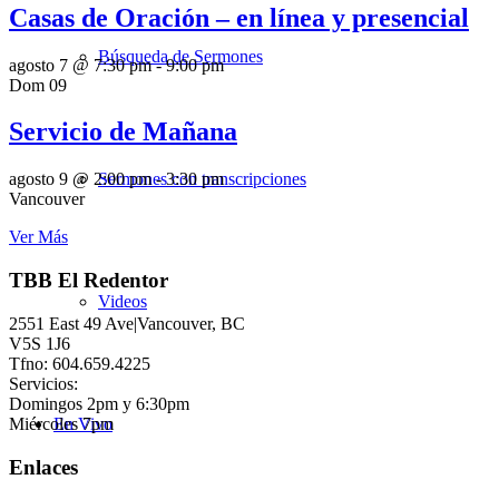
Casas de Oración – en línea y presencial
Búsqueda de Sermones
agosto 7 @ 7:30 pm
-
9:00 pm
Dom
09
Servicio de Mañana
Sermones con transcripciones
agosto 9 @ 2:00 pm
-
3:30 pm
Vancouver
Ver Más
TBB El Redentor
Videos
2551 East 49 Ave|Vancouver, BC
V5S 1J6
Tfno: 604.659.4225
Servicios:
Domingos 2pm y 6:30pm
Miércoles 7pm
En Vivo
Enlaces