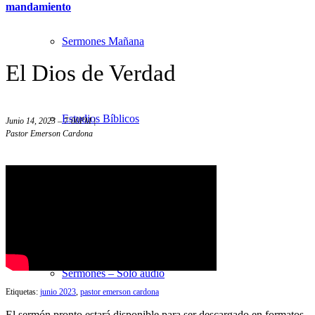
mandamiento
Sermones Mañana
El Dios de Verdad
Estudios Bíblicos
Junio 14, 2023 – 7:00PM |
Pastor Emerson Cardona
Sermones Noche
Sermones – Solo audio
Etiquetas:
junio 2023
,
pastor emerson cardona
El sermón pronto estará disponible para ser descargado en formatos