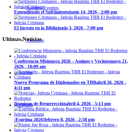
Nuestros Eventos
Entendiendo el Sufrimiento
junio 14, 2026 - 2:00 pm
El Incesto en la Biblia
junio 3, 2026 - 7:00 pm
Ultimas Noticias
Anuncios
Conferencia Misionera 2026 – Amigos y Vecinos
mayo 21,
2026 - 10:09 am
Donación
Nuevo Programa de Diplomados en TBB
abril 26, 2026 -
4:11 pm
Domingo de Resurrección
abril 4, 2026 - 5:13 pm
Seminario
¡Esgrima 2026!
febrero 8, 2026 - 2:58 pm