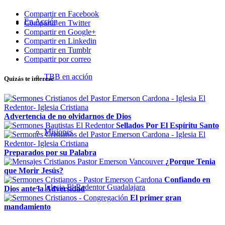
Compartir en Facebook
En Acción
Compartir en Twitter
Compartir en Google+
Compartir en Linkedin
Compartir en Tumblr
Compartir por correo
TBB en acción
Quizás te interese
Advertencia de no olvidarnos de Dios
Sellados Por El Espíritu Santo
Misiones
Preparados por su Palabra
¿Porque Tenia
que Morir Jesús?
Confiando en
Iglesia El Redentor Guadalajara
Dios ante la Adversidad
El primer gran
mandamiento