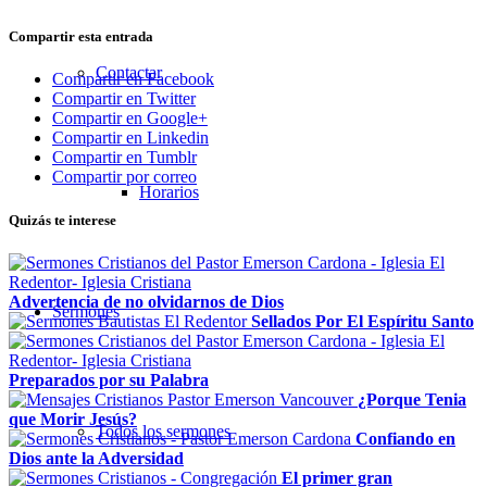
Compartir esta entrada
Contactar
Compartir en Facebook
Compartir en Twitter
Compartir en Google+
Compartir en Linkedin
Compartir en Tumblr
Compartir por correo
Horarios
Quizás te interese
Advertencia de no olvidarnos de Dios
Sermones
Sellados Por El Espíritu Santo
Preparados por su Palabra
¿Porque Tenia
que Morir Jesús?
Todos los sermones
Confiando en
Dios ante la Adversidad
El primer gran