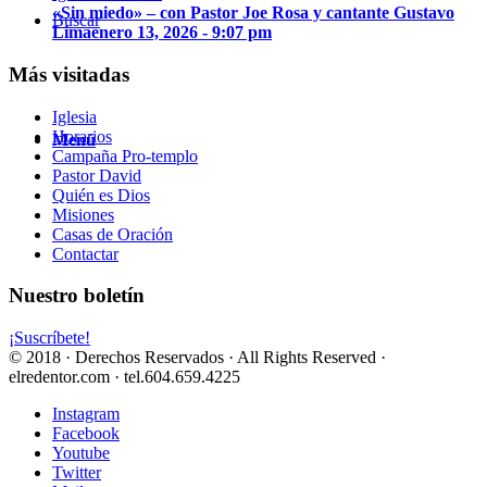
«Sin miedo» – con Pastor Joe Rosa y cantante Gustavo
Buscar
Lima
enero 13, 2026 - 9:07 pm
Más visitadas
Iglesia
Horarios
Menú
Campaña Pro-templo
Pastor David
Quién es Dios
Misiones
Casas de Oración
Contactar
Nuestro boletín
¡Suscríbete!
© 2018 · Derechos Reservados · All Rights Reserved ·
elredentor.com · tel.604.659.4225
Instagram
Facebook
Youtube
Twitter