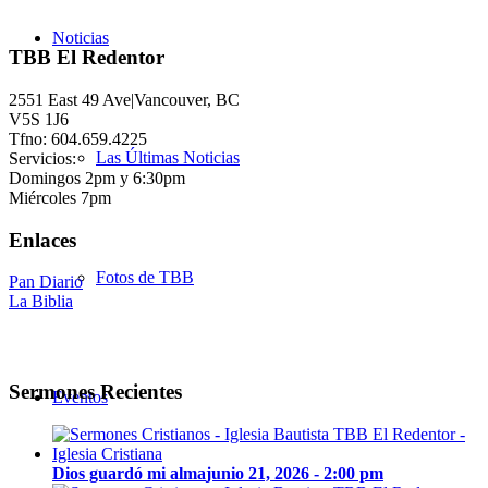
Noticias
TBB El Redentor
2551 East 49 Ave|Vancouver, BC
V5S 1J6
Tfno: 604.659.4225
Las Últimas Noticias
Servicios:
Domingos 2pm y 6:30pm
Miércoles 7pm
Enlaces
Fotos de TBB
Pan Diario
La Biblia
Sermones Recientes
Eventos
Dios guardó mi alma
junio 21, 2026 - 2:00 pm