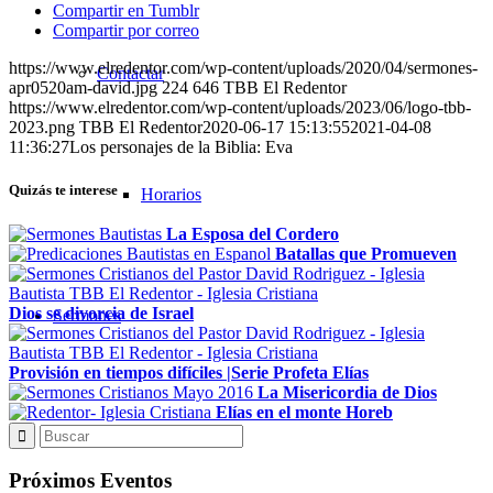
Compartir en Tumblr
Compartir por correo
https://www.elredentor.com/wp-content/uploads/2020/04/sermones-
Contactar
apr0520am-david.jpg
224
646
TBB El Redentor
https://www.elredentor.com/wp-content/uploads/2023/06/logo-tbb-
2023.png
TBB El Redentor
2020-06-17 15:13:55
2021-04-08
11:36:27
Los personajes de la Biblia: Eva
Quizás te interese
Horarios
La Esposa del Cordero
Batallas que Promueven
Dios se divorcia de Israel
Sermones
Provisión en tiempos difíciles |Serie Profeta Elías
La Misericordia de Dios
Elías en el monte Horeb
Todos los sermones
Próximos Eventos