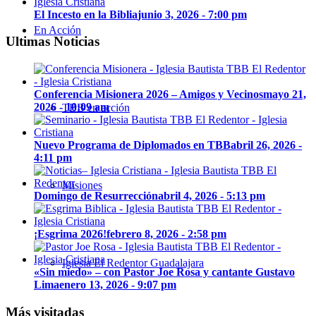
El Incesto en la Biblia
junio 3, 2026 - 7:00 pm
En Acción
Ultimas Noticias
Conferencia Misionera 2026 – Amigos y Vecinos
mayo 21,
2026 - 10:09 am
TBB en acción
Nuevo Programa de Diplomados en TBB
abril 26, 2026 -
4:11 pm
Misiones
Domingo de Resurrección
abril 4, 2026 - 5:13 pm
¡Esgrima 2026!
febrero 8, 2026 - 2:58 pm
Iglesia El Redentor Guadalajara
«Sin miedo» – con Pastor Joe Rosa y cantante Gustavo
Lima
enero 13, 2026 - 9:07 pm
Más visitadas