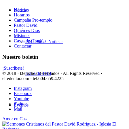
Iglesia
Noticias
Horarios
Campaña Pro-templo
Pastor David
Quién es Dios
Misiones
Casas de Oración
Las Últimas Noticias
Contactar
Nuestro boletín
¡Suscríbete!
© 2018 · Derechos Reservados · All Rights Reserved ·
Fotos de TBB
elredentor.com · tel.604.659.4225
Instagram
Facebook
Youtube
Twitter
Eventos
Mail
Amor en Casa