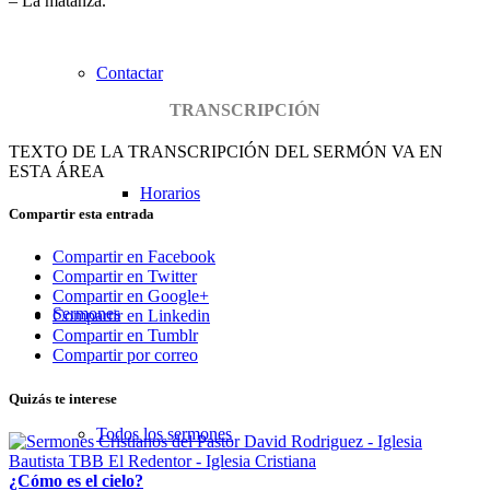
– La matanza.
Contactar
TRANSCRIPCIÓN
TEXTO DE LA TRANSCRIPCIÓN DEL SERMÓN VA EN
ESTA ÁREA
Horarios
Compartir esta entrada
Compartir en Facebook
Compartir en Twitter
Compartir en Google+
Sermones
Compartir en Linkedin
Compartir en Tumblr
Compartir por correo
Quizás te interese
Todos los sermones
¿Cómo es el cielo?