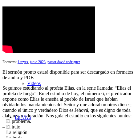
Búsqueda de Sermones
Sermones con transcripciones
Etiquetas:
1 reyes
,
junio 2023
,
pastor david rodriguez
El sermón pronto estará disponible para ser descargado en formatos
de audio y PDF.
Videos
Seguimos estudiando al profeta Elías, en la serie llamada: “Elías el
profeta de fuego”. En el estudio de hoy, el número 6, el predicador
expone como Elías le enseña al pueblo de Israel que habían
olvidado los mandamientos del Señor y que adoraban otros dioses;
cuando el único y verdadero Dios es Jehová, que es digno de toda
alabanza y adoración. Nos guía el estudio en los siguientes puntos:
En Vivo
– El problema.
– El trato.
– La religión.
– La burla.