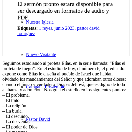
El sermón pronto estará disponible para
ser descargado en formatos de audio y
PDF.
Nuestra Iglesia
Etiquetas:
1 reyes
,
junio 2023
,
pastor david
rodriguez
Nuevo Visitante
Seguimos estudiando al profeta Elías, en la serie llamada: “Elías el
profeta de fuego”. En el estudio de hoy, el número 6, el predicador
expone como Elías le enseña al pueblo de Israel que habían
olvidado los mandamientos del Señor y que adoraban otros dioses;
cuando el único y verdadero Dios es Jehová, que es digno de toda
Campaña Pro-templo
alabanza y adoración. Nos guía el estudio en los siguientes puntos:
– El problema.
– El trato.
– La religión.
– La burla.
– El descuido.
Pastor David
– La desventaja.
– El poder de Dios.