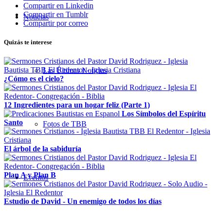
Compartir en Linkedin
Compartir en Tumblr
Noticias
Compartir por correo
Quizás te interese
Las Últimas Noticias
¿Cómo es el cielo?
12 Ingredientes para un hogar feliz (Parte 1)
Los Símbolos del Espíritu
Santo
Fotos de TBB
El árbol de la sabiduría
Plan A y Plan B
Eventos
Estudio de David - Un enemigo de todos los días