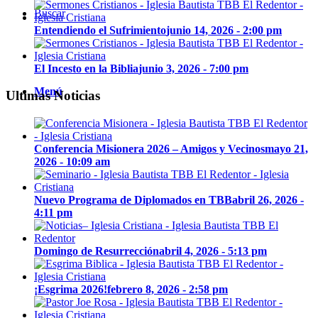
Buscar
Entendiendo el Sufrimiento
junio 14, 2026 - 2:00 pm
El Incesto en la Biblia
junio 3, 2026 - 7:00 pm
Menú
Ultimas Noticias
Conferencia Misionera 2026 – Amigos y Vecinos
mayo 21,
2026 - 10:09 am
Nuevo Programa de Diplomados en TBB
abril 26, 2026 -
4:11 pm
Domingo de Resurrección
abril 4, 2026 - 5:13 pm
¡Esgrima 2026!
febrero 8, 2026 - 2:58 pm