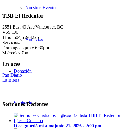
Nuestros Eventos
TBB El Redentor
2551 East 49 Ave|Vancouver, BC
V5S 1J6
Tfno: 604.659.4225
Anuncios
Servicios:
Domingos 2pm y 6:30pm
Miércoles 7pm
Enlaces
Donación
Pan Diario
La Biblia
Seminario
Sermones Recientes
Dios guardó mi alma
junio 21, 2026 - 2:00 pm