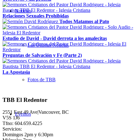
Noticias
Relaciones Sexuales Prohibidas
Todos Matamos al Pato
Estudio de David - David derrota a los amalecitas
Las Últimas Noticias
Preguntas de Salvación y Fe (Parte 2)
La Apostasia
Fotos de TBB
TBB El Redentor
2551 East 49 Ave|Vancouver, BC
Eventos
V5S 1J6
Tfno: 604.659.4225
Servicios:
Domingos 2pm y 6:30pm