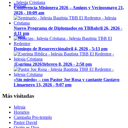
Buscar
Conferencia Misionera 2026 – Amigos y Vecinos
mayo 21,
2026 - 10:09 am
Nuevo Programa de Diplomados en TBB
abril 26, 2026 -
4:11 pm
Menú
Domingo de Resurrección
abril 4, 2026 - 5:13 pm
¡Esgrima 2026!
febrero 8, 2026 - 2:58 pm
«Sin miedo» – con Pastor Joe Rosa y cantante Gustavo
Lima
enero 13, 2026 - 9:07 pm
Más visitadas
Iglesia
Horarios
Campaña Pro-templo
Pastor David
Quién es Dios