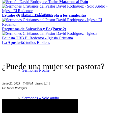
Todos Matamos al Pato
Sermones Mañana
Estudio de David - David derrota a los amalecitas
Preguntas de Salvación y Fe (Parte 2)
La Apostasia
Estudios Bíblicos
¿Puede una mujer ser pastora?
Sermones Noche
Junio 25, 2025 – 7:00PM | Jueces 4:1-9
Dr. David Rodríguez
Sermones – Solo audio