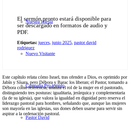
El sermón pronto estará disponible para
Nuestra Iglesia
ser descargado en formatos de audio y
PDF.
Etiquetas:
jueces
,
junio 2025
,
pastor david
rodriguez
Nuevo Visitante
Este capítulo relata cómo Israel, tras ofender a Dios, es oprimido por
Jabín y Sísara, pero Débora y Barac los liberan; el Pastor, tomando a
Campaña Pro-templo
Débora como referencia, analiza el rol de la mujer en el pastorado,
distinguiendo tres posturas: igualitaria, jerárquica y complementaria
(la de su iglesia), que valora la igualdad en dignidad pero reserva el
liderazgo pastoral para hombres, señalando que, aunque las mujeres
son mayoría en las iglesias, sus dones deben usarse para servir sin
aspirar a la ordenación pastoral.
Pastor David