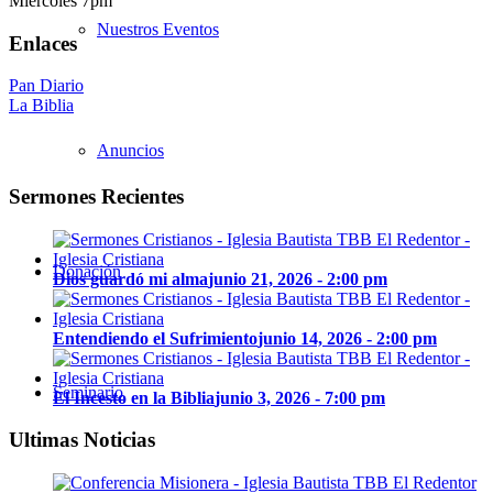
Miércoles 7pm
Nuestros Eventos
Enlaces
Pan Diario
La Biblia
Anuncios
Sermones Recientes
Donación
Dios guardó mi alma
junio 21, 2026 - 2:00 pm
Entendiendo el Sufrimiento
junio 14, 2026 - 2:00 pm
Seminario
El Incesto en la Biblia
junio 3, 2026 - 7:00 pm
Ultimas Noticias