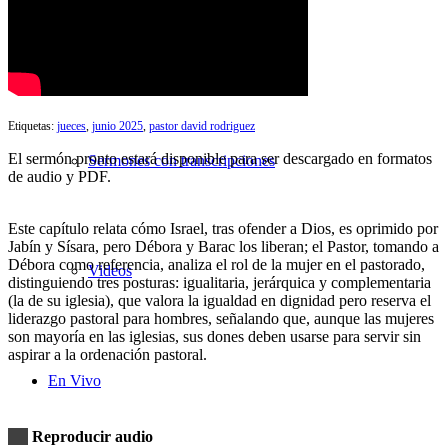
Búsqueda de Sermones
Etiquetas:
jueces
,
junio 2025
,
pastor david rodriguez
El sermón pronto estará disponible para ser descargado en formatos
Sermones con transcripciones
de audio y PDF.
Este capítulo relata cómo Israel, tras ofender a Dios, es oprimido por
Jabín y Sísara, pero Débora y Barac los liberan; el Pastor, tomando a
Débora como referencia, analiza el rol de la mujer en el pastorado,
Videos
distinguiendo tres posturas: igualitaria, jerárquica y complementaria
(la de su iglesia), que valora la igualdad en dignidad pero reserva el
liderazgo pastoral para hombres, señalando que, aunque las mujeres
son mayoría en las iglesias, sus dones deben usarse para servir sin
aspirar a la ordenación pastoral.
En Vivo
Reproducir audio