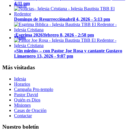
4:11 pm
Buscar
Domingo de Resurrección
abril 4, 2026 - 5:13 pm
¡Esgrima 2026!
febrero 8, 2026 - 2:58 pm
Menú
«Sin miedo» – con Pastor Joe Rosa y cantante Gustavo
Lima
enero 13, 2026 - 9:07 pm
Más visitadas
Iglesia
Horarios
Campaña Pro-templo
Pastor David
Quién es Dios
Misiones
Casas de Oración
Contactar
Nuestro boletín