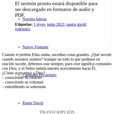
El sermón pronto estará disponible para
ser descargado en formatos de audio y
PDF.
Nuestra Iglesia
Etiquetas:
1 reyes
,
junio 2023
,
pastor david
rodriguez
Nuevo Visitante
Cuando el profeta Elías oraba, sucedían cosas grandes. ¿Qué sucede
cuando nosotros oramos? Aunque no todo lo que pedimos en
oración sucede, debemos orar siempre, pues orar significa comunión
con Dios, y el Señor anhela nuestro acercamiento hacia Él.
¿Cómo acercarnos a Dios?
Campaña Pro-templo
– conociendo su carácter
– conociendo su voluntad
– entendiendo su soberanía
Pastor David
TRANSCRIPCIÓN