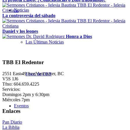
Noticias
La controversia del sábado
Daniel y los leones
Honra a Dios
Las Últimas Noticias
TBB El Redentor
2551 East 49 Ave|Vancouver, BC
Fotos de TBB
V5S 1J6
Tfno: 604.659.4225
Servicios:
Domingos 2pm y 6:30pm
Miércoles 7pm
Eventos
Enlaces
Pan Diario
La Biblia