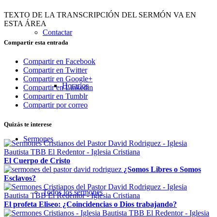
TEXTO DE LA TRANSCRIPCIÓN DEL SERMÓN VA EN
ESTA ÁREA
Contactar
Compartir esta entrada
Compartir en Facebook
Compartir en Twitter
Compartir en Google+
Horarios
Compartir en Linkedin
Compartir en Tumblr
Compartir por correo
Quizás te interese
Sermones
El Cuerpo de Cristo
¿Somos Libres o Somos
Esclavos?
Todos los sermones
El profeta Eliseo: ¿Coincidencias o Dios trabajando?