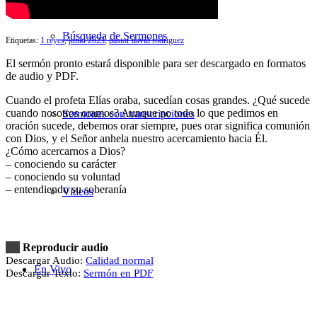
Búsqueda de Sermones
Etiquetas:
1 reyes
,
junio 2023
,
pastor david rodriguez
El sermón pronto estará disponible para ser descargado en formatos
de audio y PDF.
Cuando el profeta Elías oraba, sucedían cosas grandes. ¿Qué sucede
cuando nosotros oramos? Aunque no todo lo que pedimos en
Sermones con transcripciones
oración sucede, debemos orar siempre, pues orar significa comunión
con Dios, y el Señor anhela nuestro acercamiento hacia Él.
¿Cómo acercarnos a Dios?
– conociendo su carácter
– conociendo su voluntad
– entendiendo su soberanía
Videos
Reproducir audio
Descargar Audio:
Calidad normal
En Vivo
Descargar Texto:
Sermón en PDF