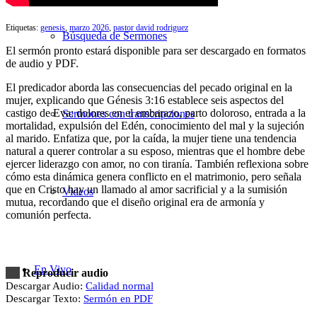
Etiquetas:
genesis
,
marzo 2026
,
pastor david rodriguez
Búsqueda de Sermones
El sermón pronto estará disponible para ser descargado en formatos
de audio y PDF.
El predicador aborda las consecuencias del pecado original en la
mujer, explicando que Génesis 3:16 establece seis aspectos del
castigo de Eva: dolores en el embarazo, parto doloroso, entrada a la
Sermones con transcripciones
mortalidad, expulsión del Edén, conocimiento del mal y la sujeción
al marido. Enfatiza que, por la caída, la mujer tiene una tendencia
natural a querer controlar a su esposo, mientras que el hombre debe
ejercer liderazgo con amor, no con tiranía. También reflexiona sobre
cómo esta dinámica genera conflicto en el matrimonio, pero señala
que en Cristo hay un llamado al amor sacrificial y a la sumisión
Videos
mutua, recordando que el diseño original era de armonía y
comunión perfecta.
En Vivo
Reproducir audio
Descargar Audio:
Calidad normal
Descargar Texto:
Sermón en PDF