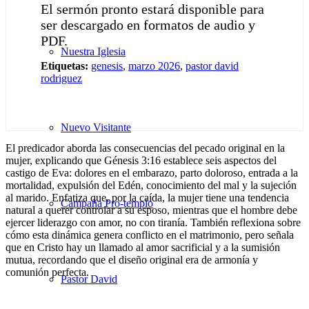
El sermón pronto estará disponible para
ser descargado en formatos de audio y
PDF.
Nuestra Iglesia
Etiquetas:
genesis
,
marzo 2026
,
pastor david
rodriguez
Nuevo Visitante
El predicador aborda las consecuencias del pecado original en la
mujer, explicando que Génesis 3:16 establece seis aspectos del
castigo de Eva: dolores en el embarazo, parto doloroso, entrada a la
mortalidad, expulsión del Edén, conocimiento del mal y la sujeción
al marido. Enfatiza que, por la caída, la mujer tiene una tendencia
Campaña Pro-templo
natural a querer controlar a su esposo, mientras que el hombre debe
ejercer liderazgo con amor, no con tiranía. También reflexiona sobre
cómo esta dinámica genera conflicto en el matrimonio, pero señala
que en Cristo hay un llamado al amor sacrificial y a la sumisión
mutua, recordando que el diseño original era de armonía y
comunión perfecta.
Pastor David