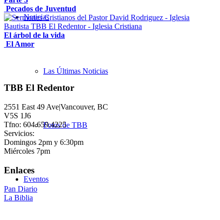
Pecados de Juventud
Noticias
El árbol de la vida
El Amor
Las Últimas Noticias
TBB El Redentor
2551 East 49 Ave|Vancouver, BC
V5S 1J6
Tfno: 604.659.4225
Fotos de TBB
Servicios:
Domingos 2pm y 6:30pm
Miércoles 7pm
Enlaces
Eventos
Pan Diario
La Biblia