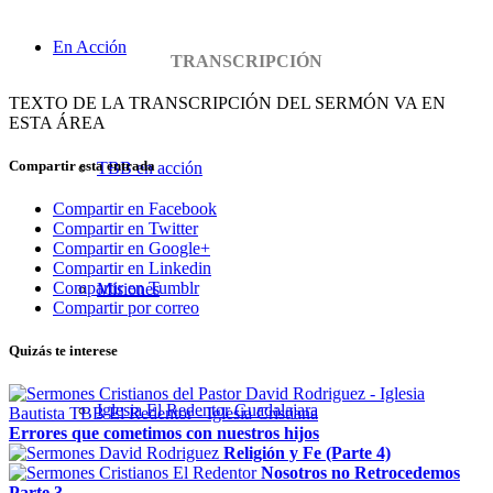
En Acción
TRANSCRIPCIÓN
TEXTO DE LA TRANSCRIPCIÓN DEL SERMÓN VA EN
ESTA ÁREA
Compartir esta entrada
TBB en acción
Compartir en Facebook
Compartir en Twitter
Compartir en Google+
Compartir en Linkedin
Compartir en Tumblr
Misiones
Compartir por correo
Quizás te interese
Iglesia El Redentor Guadalajara
Errores que cometimos con nuestros hijos
Religión y Fe (Parte 4)
Nosotros no Retrocedemos
Parte 3