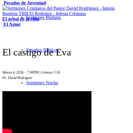
Pecados de Juventud
Sermones Mañana
El árbol de la vida
El Amor
El castigo de Eva
Estudios Bíblicos
Marzo 4, 2026 – 7:00PM | Génesis 3:16
Dr. David Rodríguez
Sermones Noche
Sermones – Solo audio