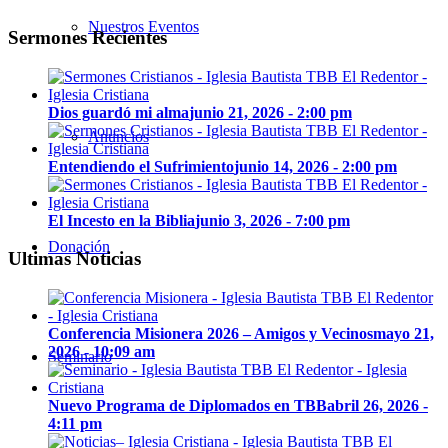
Nuestros Eventos
Sermones Recientes
Dios guardó mi alma
junio 21, 2026 - 2:00 pm
Anuncios
Entendiendo el Sufrimiento
junio 14, 2026 - 2:00 pm
El Incesto en la Biblia
junio 3, 2026 - 7:00 pm
Donación
Ultimas Noticias
Conferencia Misionera 2026 – Amigos y Vecinos
mayo 21,
2026 - 10:09 am
Seminario
Nuevo Programa de Diplomados en TBB
abril 26, 2026 -
4:11 pm