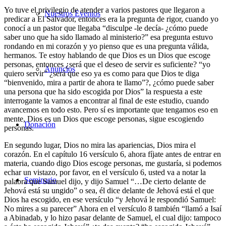
Yo tuve el privilegio de atender a varios pastores que llegaron a
Nuestros Eventos
predicar a El Salvador, entonces era la pregunta de rigor, cuando yo
conocí a un pastor que llegaba “disculpe -le decía- ¿cómo puede
saber uno que ha sido llamado al ministerio?” esa pregunta estuvo
rondando en mi corazón y yo pienso que es una pregunta válida,
hermanos. Te estoy hablando de que Dios es un Dios que escoge
personas, entonces ¿será que el deseo de servir es suficiente? “yo
Anuncios
quiero servir” ¿será que eso ya es como para que Dios te diga
“bienvenido, mira a partir de ahora te llamo”?, ¿cómo puede saber
una persona que ha sido escogida por Dios” la respuesta a este
interrogante la vamos a encontrar al final de este estudio, cuando
avancemos en todo esto. Pero sí es importante que tengamos eso en
mente, Dios es un Dios que escoge personas, sigue escogiendo
Donación
personas.
En segundo lugar, Dios no mira las apariencias, Dios mira el
corazón. En el capítulo 16 versículo 6, ahora fíjate antes de entrar en
materia, cuando digo Dios escoge personas, me gustaría, si podemos
echar un vistazo, por favor, en el versículo 6, usted va a notar la
Seminario
palabra que Samuel dijo, y dijo Samuel “…De cierto delante de
Jehová está su ungido” o sea, él dice delante de Jehová está el que
Dios ha escogido, en ese versículo “y Jehová le respondió Samuel:
No mires a su parecer” Ahora en el versículo 8 también “llamó a Isaí
a Abinadab, y lo hizo pasar delante de Samuel, el cual dijo: tampoco