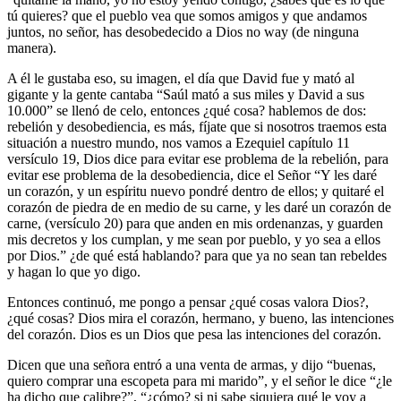
tú quieres? que el pueblo vea que somos amigos y que andamos
juntos, no señor, has desobedecido a Dios no way (de ninguna
manera).
A él le gustaba eso, su imagen, el día que David fue y mató al
gigante y la gente cantaba “Saúl mató a sus miles y David a sus
10.000” se llenó de celo, entonces ¿qué cosa? hablemos de dos:
rebelión y desobediencia, es más, fíjate que si nosotros traemos esta
situación a nuestro mundo, nos vamos a Ezequiel capítulo 11
versículo 19, Dios dice para evitar ese problema de la rebelión, para
evitar ese problema de la desobediencia, dice el Señor “Y les daré
un corazón, y un espíritu nuevo pondré dentro de ellos; y quitaré el
corazón de piedra de en medio de su carne, y les daré un corazón de
carne, (versículo 20) para que anden en mis ordenanzas, y guarden
mis decretos y los cumplan, y me sean por pueblo, y yo sea a ellos
por Dios.” ¿de qué está hablando? para que ya no sean tan rebeldes
y hagan lo que yo digo.
Entonces continuó, me pongo a pensar ¿qué cosas valora Dios?,
¿qué cosas? Dios mira el corazón, hermano, y bueno, las intenciones
del corazón. Dios es un Dios que pesa las intenciones del corazón.
Dicen que una señora entró a una venta de armas, y dijo “buenas,
quiero comprar una escopeta para mi marido”, y el señor le dice “¿le
ha dicho que calibre?”, “¿cómo? si ni sabe siquiera qué le voy a