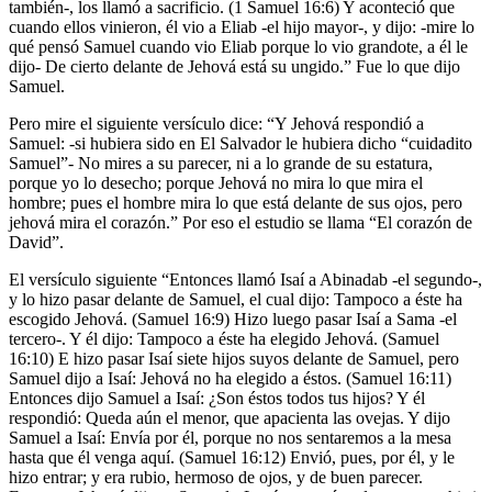
también-, los llamó a sacrificio. (1 Samuel 16:6) Y aconteció que
cuando ellos vinieron, él vio a Eliab -el hijo mayor-, y dijo: -mire lo
qué pensó Samuel cuando vio Eliab porque lo vio grandote, a él le
dijo- De cierto delante de Jehová está su ungido.” Fue lo que dijo
Samuel.
Pero mire el siguiente versículo dice: “Y Jehová respondió a
Samuel: -si hubiera sido en El Salvador le hubiera dicho “cuidadito
Samuel”- No mires a su parecer, ni a lo grande de su estatura,
porque yo lo desecho; porque Jehová no mira lo que mira el
hombre; pues el hombre mira lo que está delante de sus ojos, pero
jehová mira el corazón.” Por eso el estudio se llama “El corazón de
David”.
El versículo siguiente “Entonces llamó Isaí a Abinadab -el segundo-,
y lo hizo pasar delante de Samuel, el cual dijo: Tampoco a éste ha
escogido Jehová. (Samuel 16:9) Hizo luego pasar Isaí a Sama -el
tercero-. Y él dijo: Tampoco a éste ha elegido Jehová. (Samuel
16:10) E hizo pasar Isaí siete hijos suyos delante de Samuel, pero
Samuel dijo a Isaí: Jehová no ha elegido a éstos. (Samuel 16:11)
Entonces dijo Samuel a Isaí: ¿Son éstos todos tus hijos? Y él
respondió: Queda aún el menor, que apacienta las ovejas. Y dijo
Samuel a Isaí: Envía por él, porque no nos sentaremos a la mesa
hasta que él venga aquí. (Samuel 16:12) Envió, pues, por él, y le
hizo entrar; y era rubio, hermoso de ojos, y de buen parecer.