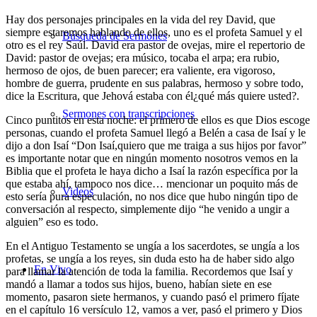
Hay dos personajes principales en la vida del rey David, que
siempre estaremos hablando de ellos, uno es el profeta Samuel y el
Búsqueda de Sermones
otro es el rey Saúl. David era pastor de ovejas, mire el repertorio de
David: pastor de ovejas; era músico, tocaba el arpa; era rubio,
hermoso de ojos, de buen parecer; era valiente, era vigoroso,
hombre de guerra, prudente en sus palabras, hermoso y sobre todo,
dice la Escritura, que Jehová estaba con él¿qué más quiere usted?.
Sermones con transcripciones
Cinco puntitos en esta noche: el primero de ellos es que Dios escoge
personas, cuando el profeta Samuel llegó a Belén a casa de Isaí y le
dijo a don Isaí “Don Isaí,quiero que me traiga a sus hijos por favor”
es importante notar que en ningún momento nosotros vemos en la
Biblia que el profeta le haya dicho a Isaí la razón específica por la
que estaba ahí, tampoco nos dice… mencionar un poquito más de
Videos
esto sería pura especulación, no nos dice que hubo ningún tipo de
conversación al respecto, simplemente dijo “he venido a ungir a
alguien” eso es todo.
En el Antiguo Testamento se ungía a los sacerdotes, se ungía a los
profetas, se ungía a los reyes, sin duda esto ha de haber sido algo
En Vivo
para llamar la atención de toda la familia. Recordemos que Isaí y
mandó a llamar a todos sus hijos, bueno, habían siete en ese
momento, pasaron siete hermanos, y cuando pasó el primero fíjate
en el capítulo 16 versículo 12, vamos a ver, pasó el primero y Dios