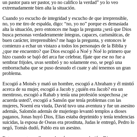
un pastor para ser pastor, yo no califico la verdad” yo lo veo
extremadamente bien alta la situación.
Cuando yo escucho de integridad y escucho de que irreprensible,
no, yo me tiro de espalda, digo: “no, yo no” porque es demasiada
alta la situación, pero entonces me hago la pregunta ¿será que Dios
busca personas verdaderamente íntegras, capaces, carismáticas, de
buen carácter, irreprensibles? me hago la pregunta, y entonces le
comienzo a echar un vistazo a todos los personajes de la Biblia y
¿que me encuentro? que Dios escogió a Noé y Noé lo primero que
hizo cuando se bajó del arca fue celebrar, fíjate que ese no fue a
sembrar frijoles, uvas sembró y no solamente eso, se pegó una
emborrachaba que se puso desnudo el cuate y ahí tenemos un gran
problema.
Escogió a Moisés y mató un hombre, escogió a Abraham y él mintió
acerca de su mujer, escogió a Jacob y ¿quién era Jacob? era un
mentiroso, escogió a Rahab y tenía una profesión sospechosa ¿se
acuerda usted?, escogió a Sansón que tenía problemas con las
mujeres, Noemí era viuda, David tuvo una aventura y fue un asesino
además, Salomón además de mujeriego levantó templos a dioses
paganos, Jonas huyó Dios, Elias estaba deprimido y tenía tendencias
suicidas, la esposa de Oseas era prostituta, Judas le entregó, Pedro lo
negó, Tomás dudó, Pablo era un asesino.