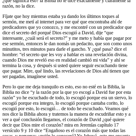
¿qué significa eso? la Biblia no te dice exactamente y claramente la
razón, no la dice.
Fíjate que hoy mientras estaba ya dando los últimos toques al
sermón, me metí al internet para ver qué que encontraba ahí de
predicadores que yo conozco, y me encontré con un predicador que
dice el secreto del porqué Dios escogió a David, dije “que
interesante, ¿cuál será el secreto?” y me meto y había que pagar por
ese sermón, entonces le dan nomás un pedacito, que son como unos
minutitos, tres minutos para darle el gancho. Y ¿qué pasa? dice el
hombre: “el secreto que les voy a hablar es una revelación divina,
cuando Dios me reveló eso en realidad cambió mi vida” y ahí se
termina la cosa, y después si usted quiere seguir escuchando tiene
que pagar. Mire, qué lindo, las revelaciones de Dios ahí tienen que
ser pagadas, imagínese usted.
Pero lo que me deja tranquilo es esto, eso no esté en la Biblia, la
Biblia no dice “y la razón por la que yo escogí a David fue por esta
razón” yo he escuchado de todo, lo escogió porque era un siervo, lo
escogió porque era integro, lo escogió porque cantaba corito, lo
escogió por esto, lo escogió… de todo he escuchado. Veamos qué
nos dice la Biblia ahora y tratemos la manera de escudriñar esto y a
ver a qué conclusión llegamos, el corazón de David ¿qué quiere
decir que Dios mire el corazón? mira en Jeremías capítulo 17
versículo 9 y 10 dice “Engañoso es el corazón más que todas las
cosas, y perverso; ¿quién lo conocerá? Yo Jehová -esto me encanta-