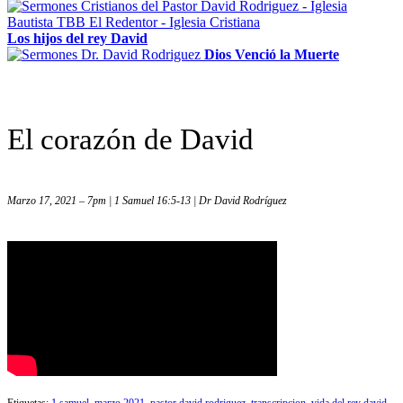
Los hijos del rey David
Dios Venció la Muerte
El corazón de David
Marzo 17, 2021 – 7pm | 1 Samuel 16:5-13 | Dr David Rodríguez
Etiquetas:
1 samuel
,
marzo 2021
,
pastor david rodriguez
,
transcripcion
,
vida del rey david