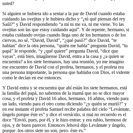
usted?
Si alguien se hubiera ido a sentar a la par de David cuando estaba
cuidando las ovejitas y le hubiera dicho y “¿tú qué piensas del rey
Saúl?” y David respondiendo “a mí ni me va, ni me viene. Yo las
ovejitas son las que estoy cuidando aquí”. Y de repente, hermano, si
estaba cuidando ovejas cuando llega uno de los hermanos o de los
ciervos, no sé, “David, David”, “¿qué pasó?” dice David, “te
hablan” dice la otra persona, “quién me habla” pregunta David, “tu
papá” le responde, “y ¿qué quiere” pregunta David, “dice que
vayas”, está bien, imagínense David, entra a la casa y ¿a quien se
encuentra? a los siete hermanos, hay una reunión, yo me imagino
ese encuentro de David con el profeta, hermanos, y el profeta era
una persona importante, la persona que hablaba con Dios, el vidente
como le decían en ese entonces.
Y David entra y se encuentra que ahí están los siete hermanos, está
la familia del papá, no sabemos de la mamá que no se dice mayor
cosa, y el profeta y David 16 años, hermano, 16 añitos, viendo para
un lado, viendo para el otro como diciendo “¿y quién se murió?” y
en ese instante el profeta Samuel recibe palabra del cielo “Levántate,
úngelo porque éste es” y dice el versículo, si mal no recuerdo es el
doce “Envió, pues, por él, y le hizo entrar; y era rubio, hermoso de
ojos, y de buen parecer. Entonces Jehová dijo Levántate y úngelo,
porque -los otros siete no son, pero- éste es.”