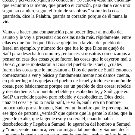
que escudriño la mente, que pruebo el corazón, para dar a cada uno
según su camino, según el fruto de sus obras.” sobre toda cosa
guardada, dice la Palabra, guarda tu corazón porque de él mana la
vida.
Vamos a hacer una comparación para poder llegar al meollo del
asunto y le voy a presentar dos cositas nada más, rápidamente, entre
ellas es que fue lo que Dios se quejó toda la vida del pueblo de
Israel un ejemplo, y número dos que fue lo que Dios se quejó de
Saúl para desecharlo como rey; entonces si nosotros comenzamos a
pensar en esas dos cosas ¿que fueron las cosas que le cayeron mal a
Dios?, ¿que le molestaron a Dios del pueblo de Israel?, ¿cuáles
fueron las cosas que le molestaron a Dios de parte de Saúl? entonces
comenzamos a ver y básica y fundamentalmente nos damos cuenta,
en primer lugar las quejas del pueblo de Israel y todo ese montón de
cosas, pero básicamente porque era un pueblo de dos cosas: rebelde
y desobediente. Un pueblo rebelde y desobediente; y Saúl ¿qué era
Saúl? un rebelde pasivo pero rebelde y desobediente, Dios decía
“haz tal cosa” y no lo hacía Saúl, le valía, Saúl era un hombre
preocupado por su imagen, Saúl era un hombre que le preocupaba,
ese tipo de persona ¿verdad? que quiere que la gente lo alabe, que la
gente le exalte, que la gente eso y eso era él, cuando había
desobedecido y llegaba a Samuel, lo agarraba del hombro a Samuel
y “mira, vente para aca, ven conmigo a tal pueblo” y Samuel decía
“quítame la mano, yo no estoy yendo contigo, ¿sabes qué es lo que