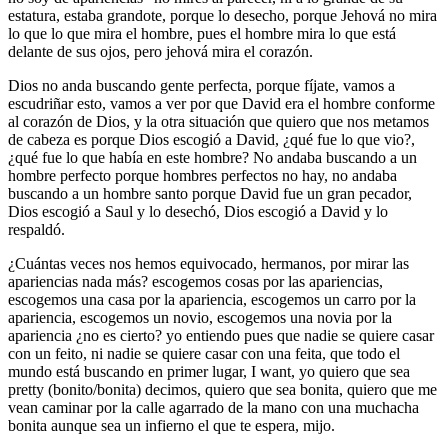
estatura, estaba grandote, porque lo desecho, porque Jehová no mira
lo que lo que mira el hombre, pues el hombre mira lo que está
delante de sus ojos, pero jehová mira el corazón.
Dios no anda buscando gente perfecta, porque fíjate, vamos a
escudriñar esto, vamos a ver por que David era el hombre conforme
al corazón de Dios, y la otra situación que quiero que nos metamos
de cabeza es porque Dios escogió a David, ¿qué fue lo que vio?,
¿qué fue lo que había en este hombre? No andaba buscando a un
hombre perfecto porque hombres perfectos no hay, no andaba
buscando a un hombre santo porque David fue un gran pecador,
Dios escogió a Saul y lo desechó, Dios escogió a David y lo
respaldó.
¿Cuántas veces nos hemos equivocado, hermanos, por mirar las
apariencias nada más? escogemos cosas por las apariencias,
escogemos una casa por la apariencia, escogemos un carro por la
apariencia, escogemos un novio, escogemos una novia por la
apariencia ¿no es cierto? yo entiendo pues que nadie se quiere casar
con un feito, ni nadie se quiere casar con una feita, que todo el
mundo está buscando en primer lugar, I want, yo quiero que sea
pretty (bonito/bonita) decimos, quiero que sea bonita, quiero que me
vean caminar por la calle agarrado de la mano con una muchacha
bonita aunque sea un infierno el que te espera, mijo.