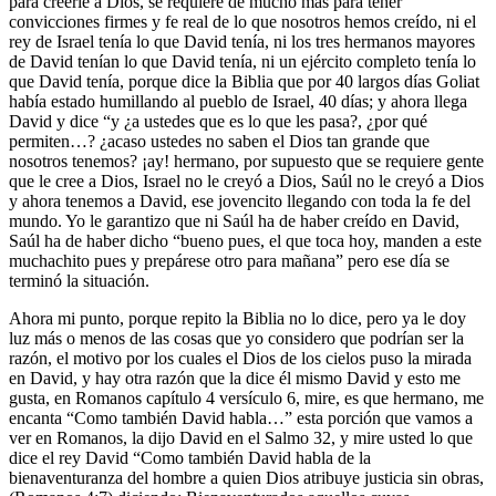
para creerle a Dios, se requiere de mucho más para tener
convicciones firmes y fe real de lo que nosotros hemos creído, ni el
rey de Israel tenía lo que David tenía, ni los tres hermanos mayores
de David tenían lo que David tenía, ni un ejército completo tenía lo
que David tenía, porque dice la Biblia que por 40 largos días Goliat
había estado humillando al pueblo de Israel, 40 días; y ahora llega
David y dice “y ¿a ustedes que es lo que les pasa?, ¿por qué
permiten…? ¿acaso ustedes no saben el Dios tan grande que
nosotros tenemos? ¡ay! hermano, por supuesto que se requiere gente
que le cree a Dios, Israel no le creyó a Dios, Saúl no le creyó a Dios
y ahora tenemos a David, ese jovencito llegando con toda la fe del
mundo. Yo le garantizo que ni Saúl ha de haber creído en David,
Saúl ha de haber dicho “bueno pues, el que toca hoy, manden a este
muchachito pues y prepárese otro para mañana” pero ese día se
terminó la situación.
Ahora mi punto, porque repito la Biblia no lo dice, pero ya le doy
luz más o menos de las cosas que yo considero que podrían ser la
razón, el motivo por los cuales el Dios de los cielos puso la mirada
en David, y hay otra razón que la dice él mismo David y esto me
gusta, en Romanos capítulo 4 versículo 6, mire, es que hermano, me
encanta “Como también David habla…” esta porción que vamos a
ver en Romanos, la dijo David en el Salmo 32, y mire usted lo que
dice el rey David “Como también David habla de la
bienaventuranza del hombre a quien Dios atribuye justicia sin obras,