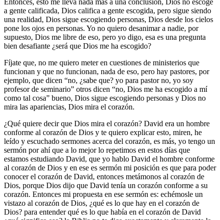
Entonces, esto me lleva nada más a una conclusión, Dios no escoge
a gente calificada, Dios califica a gente escogida, pero sigue siendo
una realidad, Dios sigue escogiendo personas, Dios desde los cielos
pone los ojos en personas. Yo no quiero desanimar a nadie, por
supuesto, Dios me libre de eso, pero yo digo, esa es una pregunta
bien desafiante ¿será que Dios me ha escogido?
Fíjate que, no me quiero meter en cuestiones de ministerios que
funcionan y que no funcionan, nada de eso, pero hay pastores, por
ejemplo, que dicen “no, ¿sabe que? yo para pastor no, yo soy
profesor de seminario” otros dicen “no, Dios me ha escogido a mí
como tal cosa” bueno, Dios sigue escogiendo personas y Dios no
mira las apariencias, Dios mira el corazón.
¿Qué quiere decir que Dios mira el corazón? David era un hombre
conforme al corazón de Dios y te quiero explicar esto, miren, he
leído y escuchado sermones acerca del corazón, es más, yo tengo un
sermón por ahí que a lo mejor lo repetimos en estos días que
estamos estudiando David, que yo hablo David el hombre conforme
al corazón de Dios y en ese es sermón mi posición es que para poder
conocer el corazón de David, entonces metámonos al corazón de
Dios, porque Dios dijo que David tenía un corazón conforme a su
corazón. Entonces mi propuesta en ese sermón es: echémosle un
vistazo al corazón de Dios, ¿qué es lo que hay en el corazón de
Dios? para entender qué es lo que había en el corazón de David