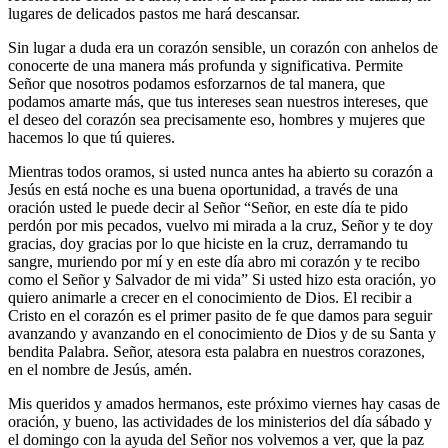
lugares de delicados pastos me hará descansar.
Sin lugar a duda era un corazón sensible, un corazón con anhelos de
conocerte de una manera más profunda y significativa. Permite
Señor que nosotros podamos esforzarnos de tal manera, que
podamos amarte más, que tus intereses sean nuestros intereses, que
el deseo del corazón sea precisamente eso, hombres y mujeres que
hacemos lo que tú quieres.
Mientras todos oramos, si usted nunca antes ha abierto su corazón a
Jesús en está noche es una buena oportunidad, a través de una
oración usted le puede decir al Señor “Señor, en este día te pido
perdón por mis pecados, vuelvo mi mirada a la cruz, Señor y te doy
gracias, doy gracias por lo que hiciste en la cruz, derramando tu
sangre, muriendo por mí y en este día abro mi corazón y te recibo
como el Señor y Salvador de mi vida” Si usted hizo esta oración, yo
quiero animarle a crecer en el conocimiento de Dios. El recibir a
Cristo en el corazón es el primer pasito de fe que damos para seguir
avanzando y avanzando en el conocimiento de Dios y de su Santa y
bendita Palabra. Señor, atesora esta palabra en nuestros corazones,
en el nombre de Jesús, amén.
Mis queridos y amados hermanos, este próximo viernes hay casas de
oración, y bueno, las actividades de los ministerios del día sábado y
el domingo con la ayuda del Señor nos volvemos a ver, que la paz