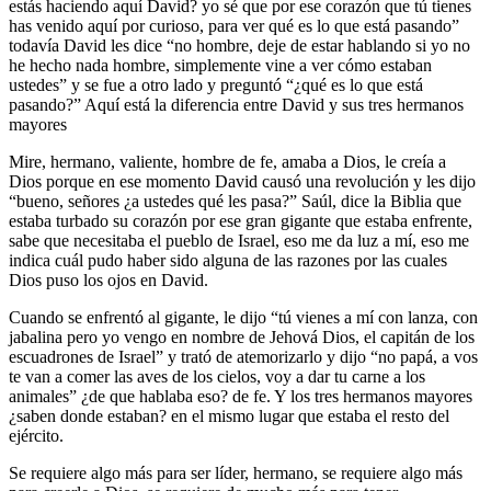
estás haciendo aquí David? yo sé que por ese corazón que tú tienes
has venido aquí por curioso, para ver qué es lo que está pasando”
todavía David les dice “no hombre, deje de estar hablando si yo no
he hecho nada hombre, simplemente vine a ver cómo estaban
ustedes” y se fue a otro lado y preguntó “¿qué es lo que está
pasando?” Aquí está la diferencia entre David y sus tres hermanos
mayores
Mire, hermano, valiente, hombre de fe, amaba a Dios, le creía a
Dios porque en ese momento David causó una revolución y les dijo
“bueno, señores ¿a ustedes qué les pasa?” Saúl, dice la Biblia que
estaba turbado su corazón por ese gran gigante que estaba enfrente,
sabe que necesitaba el pueblo de Israel, eso me da luz a mí, eso me
indica cuál pudo haber sido alguna de las razones por las cuales
Dios puso los ojos en David.
Cuando se enfrentó al gigante, le dijo “tú vienes a mí con lanza, con
jabalina pero yo vengo en nombre de Jehová Dios, el capitán de los
escuadrones de Israel” y trató de atemorizarlo y dijo “no papá, a vos
te van a comer las aves de los cielos, voy a dar tu carne a los
animales” ¿de que hablaba eso? de fe. Y los tres hermanos mayores
¿saben donde estaban? en el mismo lugar que estaba el resto del
ejército.
Se requiere algo más para ser líder, hermano, se requiere algo más