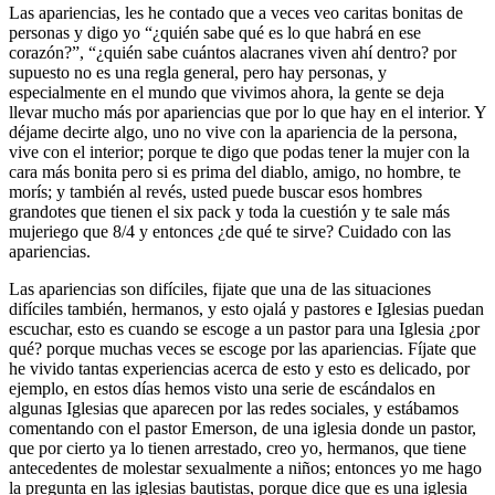
Las apariencias, les he contado que a veces veo caritas bonitas de
personas y digo yo “¿quién sabe qué es lo que habrá en ese
corazón?”, “¿quién sabe cuántos alacranes viven ahí dentro? por
supuesto no es una regla general, pero hay personas, y
especialmente en el mundo que vivimos ahora, la gente se deja
llevar mucho más por apariencias que por lo que hay en el interior. Y
déjame decirte algo, uno no vive con la apariencia de la persona,
vive con el interior; porque te digo que podas tener la mujer con la
cara más bonita pero si es prima del diablo, amigo, no hombre, te
morís; y también al revés, usted puede buscar esos hombres
grandotes que tienen el six pack y toda la cuestión y te sale más
mujeriego que 8/4 y entonces ¿de qué te sirve? Cuidado con las
apariencias.
Las apariencias son difíciles, fijate que una de las situaciones
difíciles también, hermanos, y esto ojalá y pastores e Iglesias puedan
escuchar, esto es cuando se escoge a un pastor para una Iglesia ¿por
qué? porque muchas veces se escoge por las apariencias. Fíjate que
he vivido tantas experiencias acerca de esto y esto es delicado, por
ejemplo, en estos días hemos visto una serie de escándalos en
algunas Iglesias que aparecen por las redes sociales, y estábamos
comentando con el pastor Emerson, de una iglesia donde un pastor,
que por cierto ya lo tienen arrestado, creo yo, hermanos, que tiene
antecedentes de molestar sexualmente a niños; entonces yo me hago
la pregunta en las iglesias bautistas, porque dice que es una iglesia