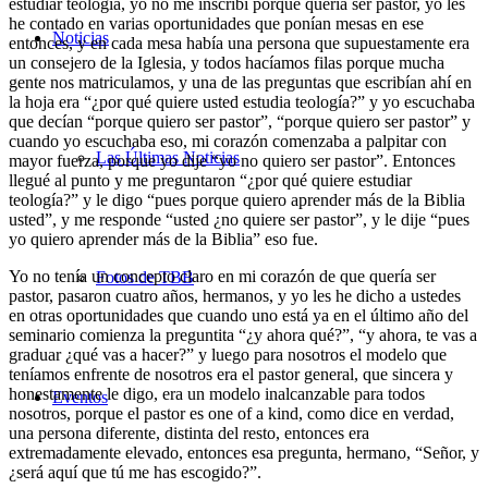
estudiar teología, yo no me inscribí porque quería ser pastor, yo les
he contado en varias oportunidades que ponían mesas en ese
Noticias
entonces, y en cada mesa había una persona que supuestamente era
un consejero de la Iglesia, y todos hacíamos filas porque mucha
gente nos matriculamos, y una de las preguntas que escribían ahí en
la hoja era “¿por qué quiere usted estudia teología?” y yo escuchaba
que decían “porque quiero ser pastor”, “porque quiero ser pastor” y
cuando yo escuchaba eso, mi corazón comenzaba a palpitar con
Las Últimas Noticias
mayor fuerza, porque yo dije “yo no quiero ser pastor”. Entonces
llegué al punto y me preguntaron “¿por qué quiere estudiar
teología?” y le digo “pues porque quiero aprender más de la Biblia
usted”, y me responde “usted ¿no quiere ser pastor”, y le dije “pues
yo quiero aprender más de la Biblia” eso fue.
Yo no tenía un concepto claro en mi corazón de que quería ser
Fotos de TBB
pastor, pasaron cuatro años, hermanos, y yo les he dicho a ustedes
en otras oportunidades que cuando uno está ya en el último año del
seminario comienza la preguntita “¿y ahora qué?”, “y ahora, te vas a
graduar ¿qué vas a hacer?” y luego para nosotros el modelo que
teníamos enfrente de nosotros era el pastor general, que sincera y
honestamente le digo, era un modelo inalcanzable para todos
Eventos
nosotros, porque el pastor es one of a kind, como dice en verdad,
una persona diferente, distinta del resto, entonces era
extremadamente elevado, entonces esa pregunta, hermano, “Señor, y
¿será aquí que tú me has escogido?”.