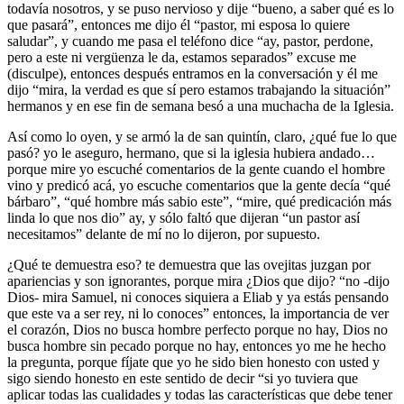
todavía nosotros, y se puso nervioso y dije “bueno, a saber qué es lo
que pasará”, entonces me dijo él “pastor, mi esposa lo quiere
saludar”, y cuando me pasa el teléfono dice “ay, pastor, perdone,
pero a este ni vergüenza le da, estamos separados” excuse me
(disculpe), entonces después entramos en la conversación y él me
dijo “mira, la verdad es que sí pero estamos trabajando la situación”
hermanos y en ese fin de semana besó a una muchacha de la Iglesia.
Así como lo oyen, y se armó la de san quintín, claro, ¿qué fue lo que
pasó? yo le aseguro, hermano, que si la iglesia hubiera andado…
porque mire yo escuché comentarios de la gente cuando el hombre
vino y predicó acá, yo escuche comentarios que la gente decía “qué
bárbaro”, “qué hombre más sabio este”, “mire, qué predicación más
linda lo que nos dio” ay, y sólo faltó que dijeran “un pastor así
necesitamos” delante de mí no lo dijeron, por supuesto.
¿Qué te demuestra eso? te demuestra que las ovejitas juzgan por
apariencias y son ignorantes, porque mira ¿Dios que dijo? “no -dijo
Dios- mira Samuel, ni conoces siquiera a Eliab y ya estás pensando
que este va a ser rey, ni lo conoces” entonces, la importancia de ver
el corazón, Dios no busca hombre perfecto porque no hay, Dios no
busca hombre sin pecado porque no hay, entonces yo me he hecho
la pregunta, porque fíjate que yo he sido bien honesto con usted y
sigo siendo honesto en este sentido de decir “si yo tuviera que
aplicar todas las cualidades y todas las características que debe tener