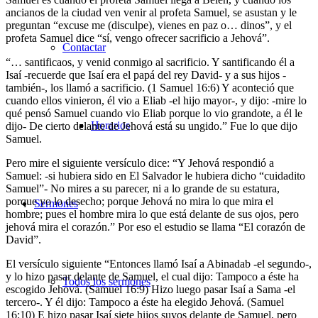
ancianos de la ciudad ven venir al profeta Samuel, se asustan y le
preguntan “excuse me (disculpe), vienes en paz o… dinos”, y el
profeta Samuel dice “sí, vengo ofrecer sacrificio a Jehová”.
Contactar
“… santificaos, y venid conmigo al sacrificio. Y santificando él a
Isaí -recuerde que Isaí era el papá del rey David- y a sus hijos -
también-, los llamó a sacrificio. (1 Samuel 16:6) Y aconteció que
cuando ellos vinieron, él vio a Eliab -el hijo mayor-, y dijo: -mire lo
qué pensó Samuel cuando vio Eliab porque lo vio grandote, a él le
Horarios
dijo- De cierto delante de Jehová está su ungido.” Fue lo que dijo
Samuel.
Pero mire el siguiente versículo dice: “Y Jehová respondió a
Samuel: -si hubiera sido en El Salvador le hubiera dicho “cuidadito
Samuel”- No mires a su parecer, ni a lo grande de su estatura,
porque yo lo desecho; porque Jehová no mira lo que mira el
Sermones
hombre; pues el hombre mira lo que está delante de sus ojos, pero
jehová mira el corazón.” Por eso el estudio se llama “El corazón de
David”.
El versículo siguiente “Entonces llamó Isaí a Abinadab -el segundo-,
y lo hizo pasar delante de Samuel, el cual dijo: Tampoco a éste ha
Todos los sermones
escogido Jehová. (Samuel 16:9) Hizo luego pasar Isaí a Sama -el
tercero-. Y él dijo: Tampoco a éste ha elegido Jehová. (Samuel
16:10) E hizo pasar Isaí siete hijos suyos delante de Samuel, pero