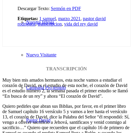
Descargar Texto:
Sermón en PDF
Etiquetas:
1 samuel
,
marzo 2021
,
pastor david
Nuestra Iglesia
rodriguez
,
transcripcion
,
vida del rey david
Nuevo Visitante
TRANSCRIPCIÓN
Muy bien mis amados hermanos, esta noche vamos a estudiar el
corazón de David, es el estudio de esta noche, el corazón de David
Campaña Pro-templo
es el estudio número 2, la semana pasada el primer estudio se llamó
“En busca de un rey” y ahora “El corazón de David”.
Quiero pedirles que abran sus Biblias, por favor, en el primer libro
de Samuel capítulo 16 versículo 5 y vamos a leer hasta el versículo
13, el corazón de David, dice la Palabra del Señor “él respondió: Sí,
Pastor David
vengo a ofrecer sacrificio a Jehová, santificaos y venid conmigo al
sacrificio…” Quiero que recuerden que el capítulo 16 de primero de
Samuel es cuando el profeta Samuel llega a Belén, y cuando los