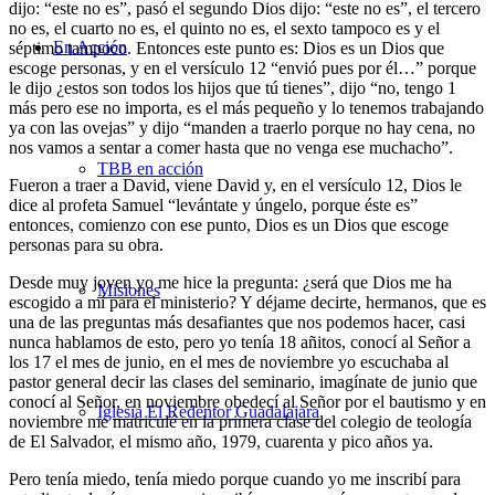
dijo: “este no es”, pasó el segundo Dios dijo: “este no es”, el tercero
no es, el cuarto no es, el quinto no es, el sexto tampoco es y el
En Acción
séptimo tampoco. Entonces este punto es: Dios es un Dios que
escoge personas, y en el versículo 12 “envió pues por él…” porque
le dijo ¿estos son todos los hijos que tú tienes”, dijo “no, tengo 1
más pero ese no importa, es el más pequeño y lo tenemos trabajando
ya con las ovejas” y dijo “manden a traerlo porque no hay cena, no
nos vamos a sentar a comer hasta que no venga ese muchacho”.
TBB en acción
Fueron a traer a David, viene David y, en el versículo 12, Dios le
dice al profeta Samuel “levántate y úngelo, porque éste es”
entonces, comienzo con ese punto, Dios es un Dios que escoge
personas para su obra.
Desde muy joven yo me hice la pregunta: ¿será que Dios me ha
Misiones
escogido a mí para el ministerio? Y déjame decirte, hermanos, que es
una de las preguntas más desafiantes que nos podemos hacer, casi
nunca hablamos de esto, pero yo tenía 18 añitos, conocí al Señor a
los 17 el mes de junio, en el mes de noviembre yo escuchaba al
pastor general decir las clases del seminario, imagínate de junio que
conocí al Señor, en noviembre obedecí al Señor por el bautismo y en
Iglesia El Redentor Guadalajara
noviembre me matriculé en la primera clase del colegio de teología
de El Salvador, el mismo año, 1979, cuarenta y pico años ya.
Pero tenía miedo, tenía miedo porque cuando yo me inscribí para