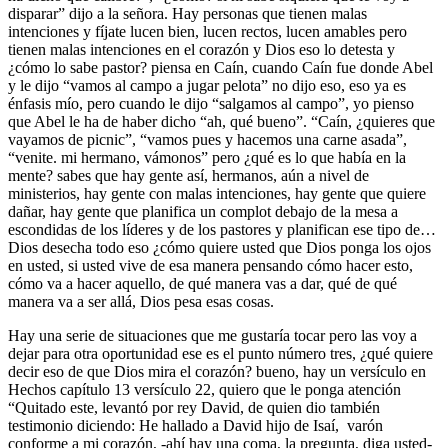
disparar” dijo a la señora. Hay personas que tienen malas
intenciones y fíjate lucen bien, lucen rectos, lucen amables pero
tienen malas intenciones en el corazón y Dios eso lo detesta y
¿cómo lo sabe pastor? piensa en Caín, cuando Caín fue donde Abel
y le dijo “vamos al campo a jugar pelota” no dijo eso, eso ya es
énfasis mío, pero cuando le dijo “salgamos al campo”, yo pienso
que Abel le ha de haber dicho “ah, qué bueno”. “Caín, ¿quieres que
vayamos de picnic”, “vamos pues y hacemos una carne asada”,
“venite. mi hermano, vámonos” pero ¿qué es lo que había en la
mente? sabes que hay gente así, hermanos, aún a nivel de
ministerios, hay gente con malas intenciones, hay gente que quiere
dañar, hay gente que planifica un complot debajo de la mesa a
escondidas de los líderes y de los pastores y planifican ese tipo de…
Dios desecha todo eso ¿cómo quiere usted que Dios ponga los ojos
en usted, si usted vive de esa manera pensando cómo hacer esto,
cómo va a hacer aquello, de qué manera vas a dar, qué de qué
manera va a ser allá, Dios pesa esas cosas.
Hay una serie de situaciones que me gustaría tocar pero las voy a
dejar para otra oportunidad ese es el punto número tres, ¿qué quiere
decir eso de que Dios mira el corazón? bueno, hay un versículo en
Hechos capítulo 13 versículo 22, quiero que le ponga atención
“Quitado este, levantó por rey David, de quien dio también
testimonio diciendo: He hallado a David hijo de Isaí, varón
conforme a mi corazón, -ahí hay una coma, la pregunta, diga usted-