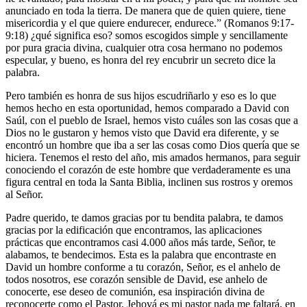
anunciado en toda la tierra. De manera que de quien quiere, tiene
misericordia y el que quiere endurecer, endurece.” (Romanos 9:17-
9:18) ¿qué significa eso? somos escogidos simple y sencillamente
por pura gracia divina, cualquier otra cosa hermano no podemos
especular, y bueno, es honra del rey encubrir un secreto dice la
palabra.
Pero también es honra de sus hijos escudriñarlo y eso es lo que
hemos hecho en esta oportunidad, hemos comparado a David con
Saúl, con el pueblo de Israel, hemos visto cuáles son las cosas que a
Dios no le gustaron y hemos visto que David era diferente, y se
encontró un hombre que iba a ser las cosas como Dios quería que se
hiciera. Tenemos el resto del año, mis amados hermanos, para seguir
conociendo el corazón de este hombre que verdaderamente es una
figura central en toda la Santa Biblia, inclinen sus rostros y oremos
al Señor.
Padre querido, te damos gracias por tu bendita palabra, te damos
gracias por la edificación que encontramos, las aplicaciones
prácticas que encontramos casi 4.000 años más tarde, Señor, te
alabamos, te bendecimos. Esta es la palabra que encontraste en
David un hombre conforme a tu corazón, Señor, es el anhelo de
todos nosotros, ese corazón sensible de David, ese anhelo de
conocerte, ese deseo de comunión, esa inspiración divina de
reconocerte como el Pastor, Jehová es mi pastor nada me faltará, en