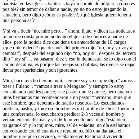
bautista, en las iglesias bautistas hay un comité de púlpito, ¿cómo es
posible? sin temor de dañar a nadie, yo no no estoy juzgando la
situación, pero digo ¿cómo es posible?, ¿qué iglesia quiere tener a
una persona así?
Y si va a decir “no, mire pero…” ahora, fíjate, y dicen las noticias, a
mi no me consta porque no tengo el gusto de conocer a nadie de
ellos, pero la noticia dice que tiene un antecedente de 10 cargos
¿qué quiere decir? que después del primero dijo “no, hoy yo voy a
cambiar”, después del segundo dijo “no, hoy sí”, después del tercero
dijo “hoy sí”… ya pasaron diez y eso lo demuestra, se lo digo con el
cariño del alma, es porque las ovejas son bobitas, las ovejas se dejan
llevar por apariencias y son ignorantes.
Mira, hace mucho tiempo aquí, siempre soy yo el que digo “vamos a
traer a Fulano”, “vamos a traer a Mengano” y siempre lo estoy
consultando qué les parece, este pastor que le parece, pero una vez
unos hermanos me recomendaron a un pastor “hermano, mire que
este hombre, que debemos de traerlo nosotros. Lo escuchamos
predicar, pastor, y mire ese hombre es un hombre de Dios” fueron a
una conferencia, lo escucharon predicar 2-3 veces al hombre y
venían encantadísimas y yo de Juan vendemela digo “está bien,
traigamoslo” y lo trajimos, mire, así de voladita, un día estábamos
conversando con él cuando de repente recibió una llamada el
hombre y se puso nervioso, estábamos en Richmond viviendo