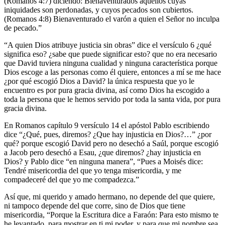
(Romanos 4:7) diciendo: Bienaventurados aquellos cuyas
iniquidades son perdonadas, y cuyos pecados son cubiertos.
(Romanos 4:8) Bienaventurado el varón a quien el Señor no inculpa
de pecado.”
“A quien Dios atribuye justicia sin obras” dice el versículo 6 ¿qué
significa eso? ¿sabe que puede significar esto? que no era necesario
que David tuviera ninguna cualidad y ninguna característica porque
Dios escoge a las personas como él quiere, entonces a mí se me hace
¿por qué escogió Dios a David? la única respuesta que yo le
encuentro es por pura gracia divina, así como Dios ha escogido a
toda la persona que le hemos servido por toda la santa vida, por pura
gracia divina.
En Romanos capítulo 9 versículo 14 el apóstol Pablo escribiendo
dice “¿Qué, pues, diremos? ¿Que hay injusticia en Dios?…” ¿por
qué? porque escogió David pero no desechó a Saúl, porque escogió
a Jacob pero desechó a Esau, ¿que diremos? ¿hay injusticia en
Dios? y Pablo dice “en ninguna manera”, “Pues a Moisés dice:
Tendré misericordia del que yo tenga misericordia, y me
compadeceré del que yo me compadezca.”
Así que, mi querido y amado hermano, no depende del que quiere,
ni tampoco depende del que corre, sino de Dios que tiene
misericordia, “Porque la Escritura dice a Faraón: Para esto mismo te
he levantado, para mostrar en ti mi poder, y para que mi nombre sea