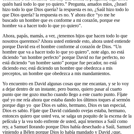
quién hará todo lo que yo quiero.” Pregunta, amados míos, ¿Israel
hizo todo lo que Dios quería? la respuesta es no, ¿Saúl hizo todo lo
que Dios quería? la respuesta es no. Y ahora dice “yo me he
buscado un hombre que es conforme a mi corazón, porque ese
hombre va a hacer todo lo que yo quiero”.
Ahora, papás, mamás, a ver, ¿tenemos hijos que hacen todo lo que
nosotros queremos? Ahora usted entiende esto, ahora usted entiende
porque David era el hombre conforme al corazón de Dios. “Un
hombre que va a hacer todo lo que yo quiero”, note algo, no está
diciendo “un hombre perfecto” porque David no fue perfecto, no
está diciendo “un hombre santo” porque fue pecador, no está
diciendo eso; está diciendo un hombre que obedezca a mis
preceptos, un hombre que obedezca a mis mandamientos.
Yo encuentro en David algunas cosas que me encantan, y se lo voy
a dejar dentro de un instante, pero bueno, quiero pasar al cuarto
punto que me gozo mucho cuando llego a este cuarto punto. Fíjate
qué yo me reía ahora que estaba dando los últimos toques al sermón
porque digo yo que Dios es sabio, hermano, Dios es tan especial,
Dios es sabio. Fíjate que David cuidando ovejas estaba, hermano,
entonces quiero que usted vea, se salga un poquito de la escena de la
película y la vea todo enfrente de usted, aquí tenemos a Saúl como
rey, a Samuel llorando porque Dios había desechado a Saúl, Samuel
viniendo a Bélen porque Dios lo había mandado y David ¿que,