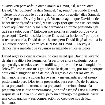
“David ven para acá” le dice Samuel a David, “sí, señor” dice
David, “Arrodillese” le dice Samuel, “sí, señor” responde David,
“cierre los ojos que le voy a echar un poco de aceite” dice Samuel,
“ok” responde David y lo ungió. Yo me imagino que David ha de
haber dicho “¿qué es esto?, y este viejo ¿por qué me está echando
aceite aquí encima?” y los siete hermanos en frente pensando “¿y
qué será esto, pues?” Entonces me encanta el punto porque yo le
puse aquí “David no sabía lo que Dios estaba haciendo” porque si
usted se acuerda, David tiene 16 años pero David llegó al trono a los
30, quiere decir que entre los 16 y los 30 David… Lo voy a
demostrar a medida que vayamos avanzando en los estudios.
David regresó a cuidar ovejas, no cree usted que David se levantó
de ahí y le dijo a los hermanos “a partir de ahora cualquier cosita
que yo diga, ustedes caen de rodillas, porque aquí está el ungido de
Jehová”, “ese cuarto más grande me lo dejan a mí, por favor, porque
aquí está el ungido” nada de eso, él regresó a cuidar las ovejas,
hermano, regresó a cuidar las ovejas, y me encanta eso, él siguió
pastoreando pero Dios tenía preparado, para ese niño de 16 años,
tenía preparado un trono, tenía preparado un reino, ahora a la
pregunta con la que comenzamos ¿por qué escogió Dios a David? la
respuesta la Biblia no lo dice, pero sin embargo me gustaría hacer
una comparación y esa comparación yo creo que nos da luz,
hermano.