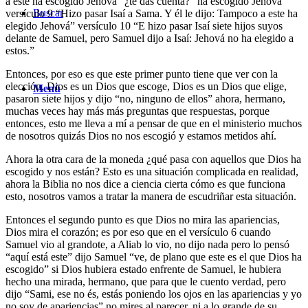
a éste ha escogido Jehová” ¿te das cuenta? “ha escogido Jehová”
Buscar
versículo 9 “Hizo pasar Isaí a Sama. Y él le dijo: Tampoco a este ha
elegido Jehová” versículo 10 “E hizo pasar Isaí siete hijos suyos
delante de Samuel, pero Samuel dijo a Isaí: Jehová no ha elegido a
estos.”
Entonces, por eso es que este primer punto tiene que ver con la
elección, Dios es un Dios que escoge, Dios es un Dios que elige,
Menú
pasaron siete hijos y dijo “no, ninguno de ellos” ahora, hermano,
muchas veces hay más más preguntas que respuestas, porque
entonces, esto me lleva a mí a pensar de que en el ministerio muchos
de nosotros quizás Dios no nos escogió y estamos metidos ahí.
Ahora la otra cara de la moneda ¿qué pasa con aquellos que Dios ha
escogido y nos están? Esto es una situación complicada en realidad,
ahora la Biblia no nos dice a ciencia cierta cómo es que funciona
esto, nosotros vamos a tratar la manera de escudriñar esta situación.
Entonces el segundo punto es que Dios no mira las apariencias,
Dios mira el corazón; es por eso que en el versículo 6 cuando
Samuel vio al grandote, a Aliab lo vio, no dijo nada pero lo pensó
“aquí está este” dijo Samuel “ve, de plano que este es el que Dios ha
escogido” si Dios hubiera estado enfrente de Samuel, le hubiera
hecho una mirada, hermano, que para que le cuento verdad, pero
dijo “Sami, ese no és, estás poniendo los ojos en las apariencias y yo
no soy de apariencias” no mires al parecer, ni a lo grande de su