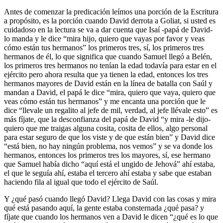
Antes de comenzar la predicación leímos una porción de la Escritura
a propósito, es la porción cuando David derrota a Goliat, si usted es
cuidadoso en la lectura se va a dar cuenta que Isaí -papá de David-
lo manda y le dice “mira hijo, quiero que vayas por favor y veas
cómo están tus hermanos” los primeros tres, sí, los primeros tres
hermanos de él, lo que significa que cuando Samuel llegó a Belén,
los primeros tres hermanos no tenían la edad todavía para estar en el
ejército pero ahora resulta que ya tienen la edad, entonces los tres
hermanos mayores de David están en la línea de batalla con Saúl y
mandan a David, el papá le dice “mira, quiero que vaya, quiero que
veas cómo están tus hermanos” y me encanta una porción que le
dice “llevale un regalito al jefe de mil, verdad, al jefe llévale esto” es
más fíjate, que la desconfianza del papá de David “y mira -le dijo-
quiero que me traigas alguna cosita, cosita de ellos, algo personal
para estar seguro de que los viste y de que están bien” y David dice
“está bien, no hay ningún problema, nos vemos” y se va donde los
hermanos, entonces los primeros tres los mayores, sí, ese hermano
que Samuel había dicho “aquí está el ungido de Jehová” ahí estaba,
el que le seguía ahí, estaba el tercero ahí estaba y sabe que estaban
haciendo fila al igual que todo el ejército de Saúl.
Y ¿qué pasó cuando llegó David? Llega David con las cosas y mira
qué está pasando aquí, la gente estaba consternada ¿qué pasa? y
fíjate que cuando los hermanos ven a David le dicen “¿qué es lo que