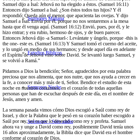
Samuel dijo a Isaí: Jehová no ha elegido a éstos. (Samuel 16:11)
Entonces dijo Samuel a Isaí: ¿Son éstos todos tus hijos? Y él
respondió: Queda aún el menor, que apacienta las ovejas. Y dijo
Sermones Mañana
Samuel a Isaí: Envía por él, porque no nos sentaremos a la mesa
hasta que él venga aquí. (Samuel 16:12) Envió, pues, por él, y le
hizo entrar; y era rubio, hermoso de ojos, y de buen parecer.
Entonces Jehová dijo -a Samuel-: Levántate y úngelo, porque -this is
the one- este es. (Samuel 16:13) Y Samuel tomó el cuerno del aceite,
y lo ungió en medio de sus hermanos; y desde aquel día en adelante
Estudios Bíblicos
el Espíritu de Jehová vino sobre David. Se levantó luego Samuel, y
se volvió a Ramá.”
Pidamos a Dios la bendición; Señor, agradecidos por esta palabra
preciosa que nos alimenta, que nos nutre, que nos ayuda a crecer en
la fe, a conocer más y más de ti, Señor. Bendice el estudio de esta
Sermones Noche
noche en nuestros corazones, en el corazón de todas aquellas
personas que han de escuchar después de este día, en el nombre de
Jesús, amen y amen.
La semana pasada vimos cómo Dios escogió a Saúl como rey de
Israel, y dice la Palabra que le pesó en su corazón haber escogido a
Saúl por rey, así es que lo desechó como rey y profeta. Samuel
Sermones – Solo audio
ahora va y unge a David como rey, posiblemente David tenía unos
16 años aproximadamente, la Biblia dice que David era el hombre
conforme al corazón de Dios.