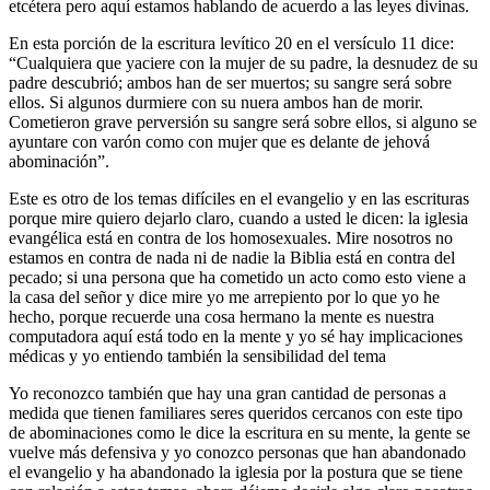
etcétera pero aquí estamos hablando de acuerdo a las leyes divinas.
En esta porción de la escritura levítico 20 en el versículo 11 dice:
“Cualquiera que yaciere con la mujer de su padre, la desnudez de su
padre descubrió; ambos han de ser muertos; su sangre será sobre
ellos. Si algunos durmiere con su nuera ambos han de morir.
Cometieron grave perversión su sangre será sobre ellos, si alguno se
ayuntare con varón como con mujer que es delante de jehová
abominación”.
Este es otro de los temas difíciles en el evangelio y en las escrituras
porque mire quiero dejarlo claro, cuando a usted le dicen: la iglesia
evangélica está en contra de los homosexuales. Mire nosotros no
estamos en contra de nada ni de nadie la Biblia está en contra del
pecado; si una persona que ha cometido un acto como esto viene a
la casa del señor y dice mire yo me arrepiento por lo que yo he
hecho, porque recuerde una cosa hermano la mente es nuestra
computadora aquí está todo en la mente y yo sé hay implicaciones
médicas y yo entiendo también la sensibilidad del tema
Yo reconozco también que hay una gran cantidad de personas a
medida que tienen familiares seres queridos cercanos con este tipo
de abominaciones como le dice la escritura en su mente, la gente se
vuelve más defensiva y yo conozco personas que han abandonado
el evangelio y ha abandonado la iglesia por la postura que se tiene