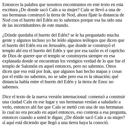
Entonces la palabra que nosotros encontramos en este texto en esta
escritura ¿De donde sacó Caín a su mujer? Caín se llevó a una de
sus hermanas construyó la tierra de Nod, ahora fíjate la distancia de
Nod con el huerto del Edén no lo sabemos porque esa ha sido una
de las incertidumbres de este mundo.
¿Dónde quedaba el huerto del Edén? se le ha preguntado mucha
gente y algunos incluso yo he leído algunos teólogos que dicen que
el huerto del Edén era en Jerusalén, que donde se construyó el
templo ahí era el huerto del Edén y que por esa razón es el capricho
de Dios de querer que el templo se construyera siempre en esa
explanada donde se encuentran los vestigios verdad de lo que fue el
templo de Salomón en aquel entonces, pero no sabemos. Otros
dicen que eso está por Irak, que algunos han hecho mapas y cosas
por el estilo no sabemos, no se sabe pero esa es la situación; qué
distancia había entre el huerto del Edén y la tierra de Enoc no
sabemos.
Dice el texto de la nueva versión internacional: comenzó a construir
una ciudad Caín en ese lugar y sus hermanas venían a saludarlo a
verlo, entonces ahí fue que Caín se metió con una de sus hermanas
lo cual no era pecado en aquel entonces, eso contesta a esa pregunta,
entonces cuando a usted le digan; ¿De dónde sacó Caín a su mujer?
sí aquí está diciendo que llegó a una tierra haya la conoció.