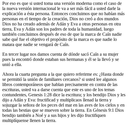
Por eso es que si usted toma una versión moderna como el caso de
la nueva versión internacional le va a ser más fácil a usted darle la
explicación a ésta persona. Entonces concluimos que no habían más
personas en el tiempo de la creación, Dios no creó a dos mundos
Dios no ha creado además de Adán y Eva a otras personas en otra
tierra, Eva y Adán son los padres de toda la humanidad, luego
también concluimos después de eso de que la marca de Caín nadie
sabe qué fue el objetivo el propósito de la marca es que nadie lo
matara que nadie se vengará de Caín.
En tercer lugar nos damos cuenta de dónde sacó Caín a su mujer
pues la encontró donde estaban sus hermanas y él se la llevó y se
unió a ella.
Ahora la cuarta pregunta a la que quiero referirme es: ¿Hasta donde
se permitió la unión de familiares cercanos? si usted lee algunos
libros contemporáneos que hablan precisamente en contra de las
escrituras, usted va a darse cuenta que este es uno de los temas
contundentes, Genesis 1:28 dice la escritura; y los bendijo Dios y les
dijo a Adán y Eva: fructificad y multiplicaos llenad la tierra y
sojuzgar la señora de los peces del mar en las aves de los cielos y en
todas las bestias que se mueven sobre la tierra. En Génesis 9:1 Dios
bendijo también a Noé y a sus hijos y les dijo fructifiquen
multiplíquense llenen la tierra.