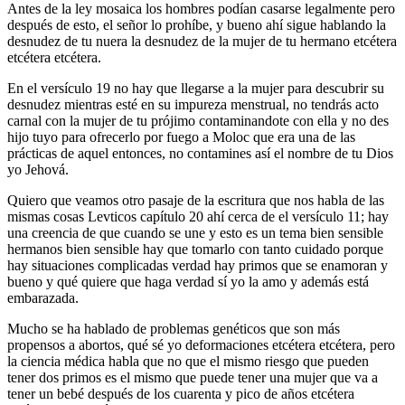
Antes de la ley mosaica los hombres podían casarse legalmente pero
después de esto, el señor lo prohíbe, y bueno ahí sigue hablando la
desnudez de tu nuera la desnudez de la mujer de tu hermano etcétera
etcétera etcétera.
En el versículo 19 no hay que llegarse a la mujer para descubrir su
desnudez mientras esté en su impureza menstrual, no tendrás acto
carnal con la mujer de tu prójimo contaminandote con ella y no des
hijo tuyo para ofrecerlo por fuego a Moloc que era una de las
prácticas de aquel entonces, no contamines así el nombre de tu Dios
yo Jehová.
Quiero que veamos otro pasaje de la escritura que nos habla de las
mismas cosas Levticos capítulo 20 ahí cerca de el versículo 11; hay
una creencia de que cuando se une y esto es un tema bien sensible
hermanos bien sensible hay que tomarlo con tanto cuidado porque
hay situaciones complicadas verdad hay primos que se enamoran y
bueno y qué quiere que haga verdad sí yo la amo y además está
embarazada.
Mucho se ha hablado de problemas genéticos que son más
propensos a abortos, qué sé yo deformaciones etcétera etcétera, pero
la ciencia médica habla que no que el mismo riesgo que pueden
tener dos primos es el mismo que puede tener una mujer que va a
tener un bebé después de los cuarenta y pico de años etcétera