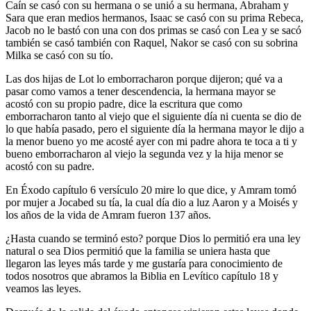
Caín se casó con su hermana o se unió a su hermana, Abraham y
Sara que eran medios hermanos, Isaac se casó con su prima Rebeca,
Jacob no le bastó con una con dos primas se casó con Lea y se sacó
también se casó también con Raquel, Nakor se casó con su sobrina
Milka se casó con su tío.
Las dos hijas de Lot lo emborracharon porque dijeron; qué va a
pasar como vamos a tener descendencia, la hermana mayor se
acostó con su propio padre, dice la escritura que como
emborracharon tanto al viejo que el siguiente día ni cuenta se dio de
lo que había pasado, pero el siguiente día la hermana mayor le dijo a
la menor bueno yo me acosté ayer con mi padre ahora te toca a ti y
bueno emborracharon al viejo la segunda vez y la hija menor se
acostó con su padre.
En Éxodo capítulo 6 versículo 20 mire lo que dice, y Amram tomó
por mujer a Jocabed su tía, la cual día dio a luz Aaron y a Moisés y
los años de la vida de Amram fueron 137 años.
¿Hasta cuando se terminó esto? porque Dios lo permitió era una ley
natural o sea Dios permitió que la familia se uniera hasta que
llegaron las leyes más tarde y me gustaría para conocimiento de
todos nosotros que abramos la Biblia en Levítico capítulo 18 y
veamos las leyes.