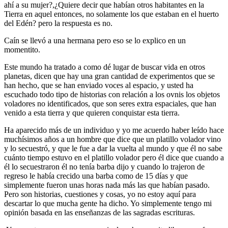
ahí a su mujer?,¿Quiere decir que habían otros habitantes en la
Tierra en aquel entonces, no solamente los que estaban en el huerto
del Edén? pero la respuesta es no.
Caín se llevó a una hermana pero eso se lo explico en un
momentito.
Este mundo ha tratado a como dé lugar de buscar vida en otros
planetas, dicen que hay una gran cantidad de experimentos que se
han hecho, que se han enviado voces al espacio, y usted ha
escuchado todo tipo de historias con relación a los ovnis los objetos
voladores no identificados, que son seres extra espaciales, que han
venido a esta tierra y que quieren conquistar esta tierra.
Ha aparecido más de un individuo y yo me acuerdo haber leído hace
muchísimos años a un hombre que dice que un platillo volador vino
y lo secuestró, y que le fue a dar la vuelta al mundo y que él no sabe
cuánto tiempo estuvo en el platillo volador pero él dice que cuando a
él lo secuestraron él no tenía barba dijo y cuando lo trajeron de
regreso le había crecido una barba como de 15 días y que
simplemente fueron unas horas nada más las que habían pasado.
Pero son historias, cuestiones y cosas, yo no estoy aquí para
descartar lo que mucha gente ha dicho. Yo simplemente tengo mi
opinión basada en las enseñanzas de las sagradas escrituras.