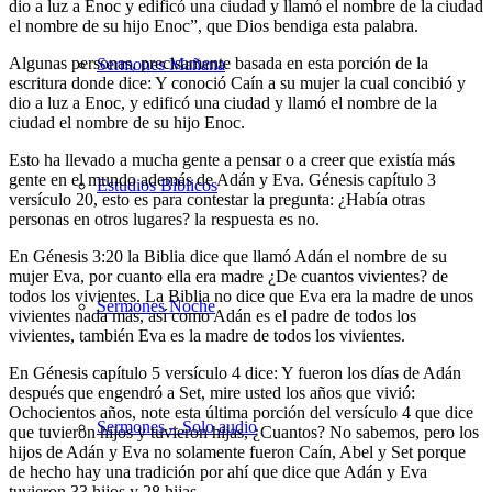
dio a luz a Enoc y edificó una ciudad y llamó el nombre de la ciudad
el nombre de su hijo Enoc”, que Dios bendiga esta palabra.
Algunas personas, precisamente basada en esta porción de la
Sermones Mañana
escritura donde dice: Y conoció Caín a su mujer la cual concibió y
dio a luz a Enoc, y edificó una ciudad y llamó el nombre de la
ciudad el nombre de su hijo Enoc.
Esto ha llevado a mucha gente a pensar o a creer que existía más
gente en el mundo además de Adán y Eva. Génesis capítulo 3
Estudios Bíblicos
versículo 20, esto es para contestar la pregunta: ¿Había otras
personas en otros lugares? la respuesta es no.
En Génesis 3:20 la Biblia dice que llamó Adán el nombre de su
mujer Eva, por cuanto ella era madre ¿De cuantos vivientes? de
todos los vivientes. La Biblia no dice que Eva era la madre de unos
Sermones Noche
vivientes nada más, así como Adán es el padre de todos los
vivientes, también Eva es la madre de todos los vivientes.
En Génesis capítulo 5 versículo 4 dice: Y fueron los días de Adán
después que engendró a Set, mire usted los años que vivió:
Ochocientos años, note esta última porción del versículo 4 que dice
Sermones – Solo audio
que tuvieron hijos y tuvieron hijas, ¿Cuantos? No sabemos, pero los
hijos de Adán y Eva no solamente fueron Caín, Abel y Set porque
de hecho hay una tradición por ahí que dice que Adán y Eva
tuvieron 33 hijos y 28 hijas.