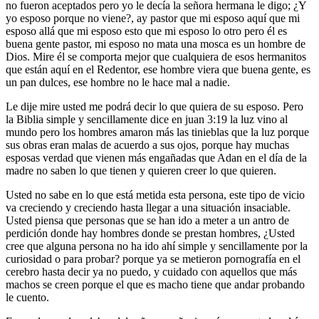
no fueron aceptados pero yo le decía la señora hermana le digo; ¿Y
yo esposo porque no viene?, ay pastor que mi esposo aquí que mi
esposo allá que mi esposo esto que mi esposo lo otro pero él es
buena gente pastor, mi esposo no mata una mosca es un hombre de
Dios. Mire él se comporta mejor que cualquiera de esos hermanitos
que están aquí en el Redentor, ese hombre viera que buena gente, es
un pan dulces, ese hombre no le hace mal a nadie.
Le dije mire usted me podrá decir lo que quiera de su esposo. Pero
la Biblia simple y sencillamente dice en juan 3:19 la luz vino al
mundo pero los hombres amaron más las tinieblas que la luz porque
sus obras eran malas de acuerdo a sus ojos, porque hay muchas
esposas verdad que vienen más engañadas que Adan en el día de la
madre no saben lo que tienen y quieren creer lo que quieren.
Usted no sabe en lo que está metida esta persona, este tipo de vicio
va creciendo y creciendo hasta llegar a una situación insaciable.
Usted piensa que personas que se han ido a meter a un antro de
perdición donde hay hombres donde se prestan hombres, ¿Usted
cree que alguna persona no ha ido ahí simple y sencillamente por la
curiosidad o para probar? porque ya se metieron pornografía en el
cerebro hasta decir ya no puedo, y cuidado con aquellos que más
machos se creen porque el que es macho tiene que andar probando
le cuento.