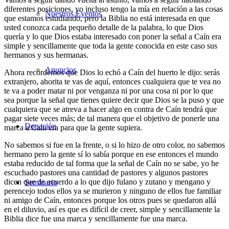
diferentes posiciones, yo incluso tengo la mía en relación a las cosas
Nuestros Eventos
que estamos estudiando, pero la Biblia no está interesada en que
usted conozca cada pequeño detalle de la palabra, lo que Dios
quería y lo que Dios estaba interesado con poner la señal a Caín era
simple y sencillamente que toda la gente conocida en este caso sus
hermanos y sus hermanas.
Anuncios
Ahora recordemos que Dios lo echó a Caín del huerto le dijo: serás
extranjero, ahorita te vas de aquí, entonces cualquiera que te vea no
te va a poder matar ni por venganza ni por una cosa ni por lo que
sea porque la señal que tienes quiere decir que Dios se la puso y que
cualquiera que se atreva a hacer algo en contra de Caín tendrá que
pagar siete veces más; de tal manera que el objetivo de ponerle una
Donación
marca a Caín era para que la gente supiera.
No sabemos si fue en la frente, o si lo hizo de otro color, no sabemos
hermano pero la gente sí lo sabía porque en ese entonces el mundo
estaba reducido de tal forma que la señal de Caín no se sabe, yo he
escuchado pastores una cantidad de pastores y algunos pastores
dicen que de acuerdo a lo que dijo fulano y zutano y mengano y
Seminario
perencejo todos ellos ya se murieron y ninguno de ellos fue familiar
ni amigo de Caín, entonces porque los otros pues se quedaron allá
en el diluvio, así es que es difícil de creer, simple y sencillamente la
Biblia dice fue una marca y sencillamente fue una marca.