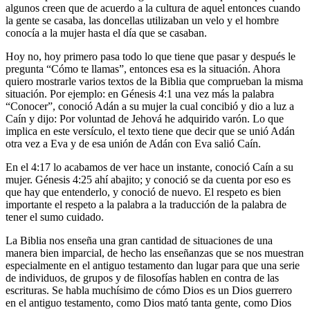
algunos creen que de acuerdo a la cultura de aquel entonces cuando
la gente se casaba, las doncellas utilizaban un velo y el hombre
conocía a la mujer hasta el día que se casaban.
Hoy no, hoy primero pasa todo lo que tiene que pasar y después le
pregunta “Cómo te llamas”, entonces esa es la situación. Ahora
quiero mostrarle varios textos de la Biblia que comprueban la misma
situación. Por ejemplo: en Génesis 4:1 una vez más la palabra
“Conocer”, conoció Adán a su mujer la cual concibió y dio a luz a
Caín y dijo: Por voluntad de Jehová he adquirido varón. Lo que
implica en este versículo, el texto tiene que decir que se unió Adán
otra vez a Eva y de esa unión de Adán con Eva salió Caín.
En el 4:17 lo acabamos de ver hace un instante, conoció Caín a su
mujer. Génesis 4:25 ahí abajito; y conoció se da cuenta por eso es
que hay que entenderlo, y conoció de nuevo. El respeto es bien
importante el respeto a la palabra a la traducción de la palabra de
tener el sumo cuidado.
La Biblia nos enseña una gran cantidad de situaciones de una
manera bien imparcial, de hecho las enseñanzas que se nos muestran
especialmente en el antiguo testamento dan lugar para que una serie
de individuos, de grupos y de filosofías hablen en contra de las
escrituras. Se habla muchísimo de cómo Dios es un Dios guerrero
en el antiguo testamento, como Dios mató tanta gente, como Dios