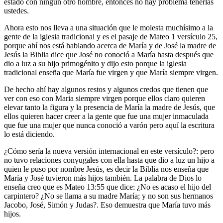
estado con ningún otro hombre, entonces no hay problema tenerlas
ustedes.
Ahora esto nos lleva a una situación que le molesta muchísimo a la
gente de la iglesia tradicional y es el pasaje de Mateo 1 versículo 25,
porque ahí nos está hablando acerca de María y de José la madre de
Jesús la Biblia dice que José no conoció a María hasta después que
dio a luz a su hijo primogénito y dijo esto porque la iglesia
tradicional enseña que María fue virgen y que María siempre virgen.
De hecho ahí hay algunos restos y algunos credos que tienen que
ver con eso con Maria siempre virgen porque ellos claro quieren
elevar tanto la figura y la presencia de María la madre de Jesús, que
ellos quieren hacer creer a la gente que fue una mujer inmaculada
que fue una mujer que nunca conoció a varón pero aquí la escritura
lo está diciendo.
¿Cómo sería la nueva versión internacional en este versículo?: pero
no tuvo relaciones conyugales con ella hasta que dio a luz un hijo a
quien le puso por nombre Jesús, es decir la Biblia nos enseña que
María y José tuvieron más hijos también. La palabra de Dios lo
enseña creo que es Mateo 13:55 que dice: ¿No es acaso el hijo del
carpintero? ¿No se llama a su madre María; y no son sus hermanos
Jacobo, José, Simón y Judas?. Eso demuestra que María tuvo más
hijos.