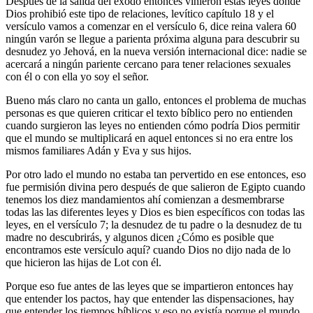
Después de la salida del éxodo entonces vinieron estas leyes donde
Dios prohibió este tipo de relaciones, levítico capítulo 18 y el
versículo vamos a comenzar en el versículo 6, dice reina valera 60
ningún varón se llegue a parienta próxima alguna para descubrir su
desnudez yo Jehová, en la nueva versión internacional dice: nadie se
acercará a ningún pariente cercano para tener relaciones sexuales
con él o con ella yo soy el señor.
Bueno más claro no canta un gallo, entonces el problema de muchas
personas es que quieren criticar el texto bíblico pero no entienden
cuando surgieron las leyes no entienden cómo podría Dios permitir
que el mundo se multiplicará en aquel entonces si no era entre los
mismos familiares Adán y Eva y sus hijos.
Por otro lado el mundo no estaba tan pervertido en ese entonces, eso
fue permisión divina pero después de que salieron de Egipto cuando
tenemos los diez mandamientos ahí comienzan a desmembrarse
todas las las diferentes leyes y Dios es bien específicos con todas las
leyes, en el versículo 7; la desnudez de tu padre o la desnudez de tu
madre no descubrirás, y algunos dicen ¿Cómo es posible que
encontramos este versículo aquí? cuando Dios no dijo nada de lo
que hicieron las hijas de Lot con él.
Porque eso fue antes de las leyes que se impartieron entonces hay
que entender los pactos, hay que entender las dispensaciones, hay
que entender los tiempos bíblicos y eso no existía porque el mundo