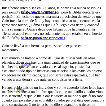
Imagínense usted o sea en 800 años, la pobre Eva nunca se vio los
Búsqueda de Sermones
pies siempre estaba con la gran barriga, pero la Biblia descarta esa
posición. El hecho de que es una mala apreciación del texto de que
Caín fue a la tierra de Nod y haya conoció a su mujer entonces, la
gente dice bueno, ¿Cómo es que Caín llegó a esa tierra y conoció
ahí a su mujer?,¿Quiere decir que habían otros habitantes en la
Tierra en aquel entonces, no solamente los que estaban en el huerto
del Edén? pero la respuesta es no.
Sermones con transcripciones
Caín se llevó a una hermana pero eso se lo explico en un
momentito.
Este mundo ha tratado a como dé lugar de buscar vida en otros
planetas, dicen que hay una gran cantidad de experimentos que se
Videos
han hecho, que se han enviado voces al espacio, y usted ha
escuchado todo tipo de historias con relación a los ovnis los objetos
voladores no identificados, que son seres extra espaciales, que han
venido a esta tierra y que quieren conquistar esta tierra.
Ha aparecido más de un individuo y yo me acuerdo haber leído hace
En Vivo
muchísimos años a un hombre que dice que un platillo volador vino
y lo secuestró, y que le fue a dar la vuelta al mundo y que él no sabe
cuánto tiempo estuvo en el platillo volador pero él dice que cuando a
él lo secuestraron él no tenía barba dijo y cuando lo trajeron de