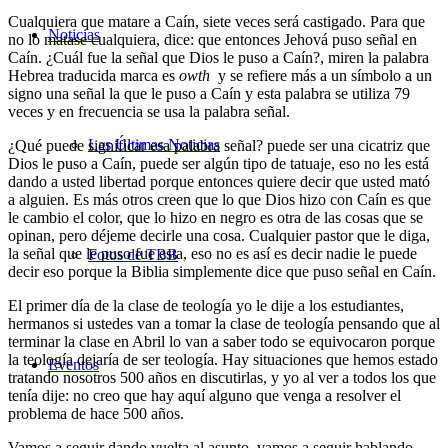
Cualquiera que matare a Caín, siete veces será castigado. Para que
Noticias
no lo matase cualquiera, dice: que entonces Jehová puso señal en
Caín. ¿Cuál fue la señal que Dios le puso a Caín?, miren la palabra
Hebrea traducida marca es
owth
y se refiere más a un símbolo a un
signo una señal la que le puso a Caín y esta palabra se utiliza 79
veces y en frecuencia se usa la palabra señal.
Las Últimas Noticias
¿Qué puede significar esa palabra señal? puede ser una cicatriz que
Dios le puso a Caín, puede ser algún tipo de tatuaje, eso no les está
dando a usted libertad porque entonces quiere decir que usted mató
a alguien. Es más otros creen que lo que Dios hizo con Caín es que
le cambio el color, que lo hizo en negro es otra de las cosas que se
opinan, pero déjeme decirle una cosa. Cualquier pastor que le diga,
la señal que le puso fue esta, eso no es así es decir nadie le puede
Fotos de TBB
decir eso porque la Biblia simplemente dice que puso señal en Caín.
El primer día de la clase de teología yo le dije a los estudiantes,
hermanos si ustedes van a tomar la clase de teología pensando que al
terminar la clase en Abril lo van a saber todo se equivocaron porque
la teología dejaría de ser teología. Hay situaciones que hemos estado
Eventos
tratando nosotros 500 años en discutirlas, y yo al ver a todos los que
tenía dije: no creo que hay aquí alguno que venga a resolver el
problema de hace 500 años.
Vamos a seguir dando vuelta al asunto, vamos a seguir hablando