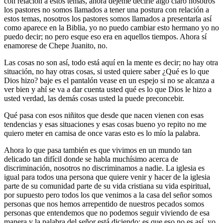
con relación a estos temas, ahora déjeme decirle algo claro nosotros
los pastores no somos llamados a tener una postura con relación a
estos temas, nosotros los pastores somos llamados a presentarla así
como aparece en la Biblia, yo no puedo cambiar esto hermano yo no
puedo decir; no pero esque eso era en aquellos tiempos. Ahora sí
enamorese de Chepe Juanito, no.
Las cosas no son así, todo está aquí en la mente es decir; no hay otra
situación, no hay otras cosas, si usted quiere saber ¿Qué es lo que
Dios hizo? baje es el pantalón vease en un espejo si no se alcanza a
ver bien y ahí se va a dar cuenta usted qué es lo que Dios le hizo a
usted verdad, las demás cosas usted la puede preconcebir.
Qué pasa con esos niñitos que desde que nacen vienen con esas
tendencias y esas situaciones y esas cosas bueno yo repito no me
quiero meter en camisa de once varas esto es lo mío la palabra.
Ahora lo que pasa también es que vivimos en un mundo tan
delicado tan difícil donde se habla muchísimo acerca de
discriminación, nosotros no discriminamos a nadie. La iglesia es
igual para todos una persona que quiere venir y hacer de la iglesia
parte de su comunidad parte de su vida cristiana su vida espiritual,
por supuesto pero todos los que venimos a la casa del señor somos
personas que nos hemos arrepentido de nuestros pecados somos
personas que entendemos que no podemos seguir viviendo de esa
manera y la palabra del señor está diciendo; es que eso no es así, yo