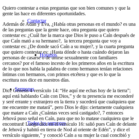
Quiero contestar a estas preguntas que son bien comunes y que la
gente las hace en diferentes oportunidades.
Contactar
Además de Adán y Eva, ¿Había otras personas en el mundo? es una
de las preguntas que la gente hace, otra pregunta que quiero
contestar es: ¿Cuál fue la marca que Dios le puso a Caín después de
que Caín mató a su hermano?, la tercera pregunta que voy a
contestar es: ¿De donde sacó Caín a su mujer?, y la cuarta pregunta
que quiero contestar es: ¿Hasta dónde o hasta cuándo dejaron las
Horarios
personas de casarse o de unirse sexualmente con familiares
cercanos? por el famoso incesto de los primeros años en la escritura
de lo que nos habla la palabra de como hermanos tenían relaciones
íntimas con hermanos, con primos etcétera y que es lo que la
escritura nos dice en nuestros días.
Sermones
Dice Génesis 4 versículo 14: “He aquí me echas hoy de la tierra”;
aquí está hablando Caín con Dios,” y de tu presencia me esconderé
y seré errante y extranjero en la tierra y sucederá que cualquiera que
me encuentre me matará”, pero Dios le dijo: ciertamente cualquiera
que matare a Caín ¿Cuántas veces será castigado?, 7 entonces
Jehová puso señal en Caín, para que no lo matase cualquiera que le
Todos los sermones
encontrara. Luego dice en el versículo 16: salió pues Caín de delante
de Jehová y habitó en tierra de Nod al oriente de Edén”, y dice el
versículo siguiente,” y conoció Caín a su mujer la cual concibió y