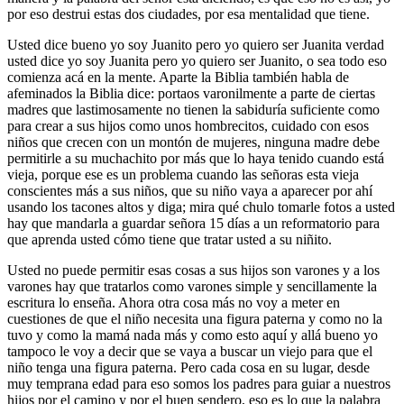
por eso destrui estas dos ciudades, por esa mentalidad que tiene.
Usted dice bueno yo soy Juanito pero yo quiero ser Juanita verdad
usted dice yo soy Juanita pero yo quiero ser Juanito, o sea todo eso
comienza acá en la mente. Aparte la Biblia también habla de
afeminados la Biblia dice: portaos varonilmente a parte de ciertas
madres que lastimosamente no tienen la sabiduría suficiente como
para crear a sus hijos como unos hombrecitos, cuidado con esos
niños que crecen con un montón de mujeres, ninguna madre debe
permitirle a su muchachito por más que lo haya tenido cuando está
vieja, porque ese es un problema cuando las señoras esta vieja
conscientes más a sus niños, que su niño vaya a aparecer por ahí
usando los tacones altos y diga; mira qué chulo tomarle fotos a usted
hay que mandarla a guardar señora 15 días a un reformatorio para
que aprenda usted cómo tiene que tratar usted a su niñito.
Usted no puede permitir esas cosas a sus hijos son varones y a los
varones hay que tratarlos como varones simple y sencillamente la
escritura lo enseña. Ahora otra cosa más no voy a meter en
cuestiones de que el niño necesita una figura paterna y como no la
tuvo y como la mamá nada más y como esto aquí y allá bueno yo
tampoco le voy a decir que se vaya a buscar un viejo para que el
niño tenga una figura paterna. Pero cada cosa en su lugar, desde
muy temprana edad para eso somos los padres para guiar a nuestros
hijos por el camino y por el buen sendero, eso es lo que la palabra