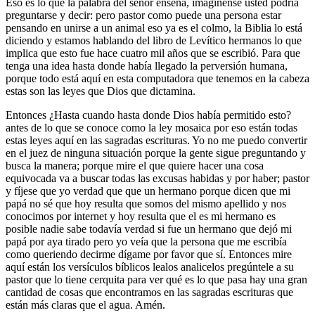
Eso es lo que la palabra del señor enseña, imagínense usted podría
preguntarse y decir: pero pastor como puede una persona estar
pensando en unirse a un animal eso ya es el colmo, la Biblia lo está
diciendo y estamos hablando del libro de Levítico hermanos lo que
implica que esto fue hace cuatro mil años que se escribió. Para que
tenga una idea hasta donde había llegado la perversión humana,
porque todo está aquí en esta computadora que tenemos en la cabeza
estas son las leyes que Dios que dictamina.
Entonces ¿Hasta cuando hasta donde Dios había permitido esto?
antes de lo que se conoce como la ley mosaica por eso están todas
estas leyes aquí en las sagradas escrituras. Yo no me puedo convertir
en el juez de ninguna situación porque la gente sigue preguntando y
busca la manera; porque mire el que quiere hacer una cosa
equivocada va a buscar todas las excusas habidas y por haber; pastor
y fíjese que yo verdad que que un hermano porque dicen que mi
papá no sé que hoy resulta que somos del mismo apellido y nos
conocimos por internet y hoy resulta que el es mi hermano es
posible nadie sabe todavía verdad si fue un hermano que dejó mi
papá por aya tirado pero yo veía que la persona que me escribía
como queriendo decirme dígame por favor que sí. Entonces mire
aquí están los versículos bíblicos lealos analicelos pregúntele a su
pastor que lo tiene cerquita para ver qué es lo que pasa hay una gran
cantidad de cosas que encontramos en las sagradas escrituras que
están más claras que el agua. Amén.