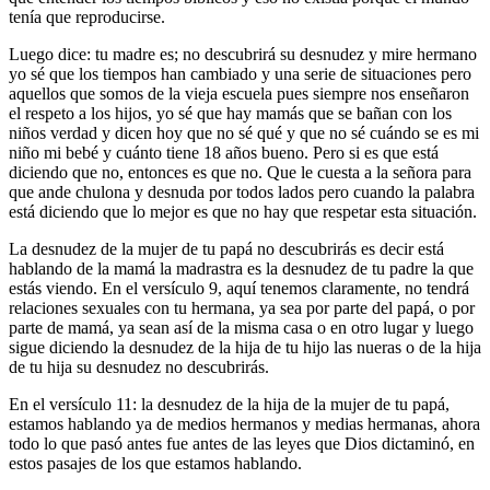
tenía que reproducirse.
Luego dice: tu madre es; no descubrirá su desnudez y mire hermano
yo sé que los tiempos han cambiado y una serie de situaciones pero
aquellos que somos de la vieja escuela pues siempre nos enseñaron
el respeto a los hijos, yo sé que hay mamás que se bañan con los
niños verdad y dicen hoy que no sé qué y que no sé cuándo se es mi
niño mi bebé y cuánto tiene 18 años bueno. Pero si es que está
diciendo que no, entonces es que no. Que le cuesta a la señora para
que ande chulona y desnuda por todos lados pero cuando la palabra
está diciendo que lo mejor es que no hay que respetar esta situación.
La desnudez de la mujer de tu papá no descubrirás es decir está
hablando de la mamá la madrastra es la desnudez de tu padre la que
estás viendo. En el versículo 9, aquí tenemos claramente, no tendrá
relaciones sexuales con tu hermana, ya sea por parte del papá, o por
parte de mamá, ya sean así de la misma casa o en otro lugar y luego
sigue diciendo la desnudez de la hija de tu hijo las nueras o de la hija
de tu hija su desnudez no descubrirás.
En el versículo 11: la desnudez de la hija de la mujer de tu papá,
estamos hablando ya de medios hermanos y medias hermanas, ahora
todo lo que pasó antes fue antes de las leyes que Dios dictaminó, en
estos pasajes de los que estamos hablando.