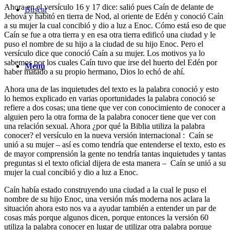
Ahora en el versículo 16 y 17 dice: salió pues Caín de delante de
Buscar
Jehová y habitó en tierra de Nod, al oriente de Edén y conoció Caín
a su mujer la cual concibió y dio a luz a Enoc. Cómo está eso de que
Caín se fue a otra tierra y en esa otra tierra edificó una ciudad y le
puso el nombre de su hijo a la ciudad de su hijo Enoc. Pero el
versículo dice que conoció Caín a su mujer. Los motivos ya lo
sabemos por los cuales Caín tuvo que irse del huerto del Edén por
Menú
haber matado a su propio hermano, Dios lo echó de ahí.
Ahora una de las inquietudes del texto es la palabra conoció y esto
lo hemos explicado en varias oportunidades la palabra conoció se
refiere a dos cosas; una tiene que ver con conocimiento de conocer a
alguien pero la otra forma de la palabra conocer tiene que ver con
una relación sexual. Ahora ¿por qué la Biblia utiliza la palabra
conocer? el versículo en la nueva versión internacional : Caín se
unió a su mujer – así es como tendría que entenderse el texto, esto es
de mayor comprensión la gente no tendría tantas inquietudes y tantas
preguntas si el texto oficial dijera de esta manera – Caín se unió a su
mujer la cual concibió y dio a luz a Enoc.
Caín había estado construyendo una ciudad a la cual le puso el
nombre de su hijo Enoc, una versión más moderna nos aclara la
situación ahora esto nos va a ayudar también a entender un par de
cosas más porque algunos dicen, porque entonces la versión 60
utiliza la palabra conocer en lugar de utilizar otra palabra porque