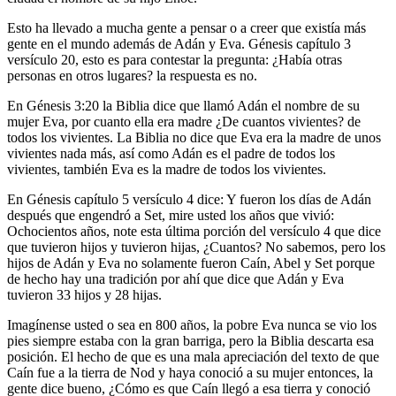
Esto ha llevado a mucha gente a pensar o a creer que existía más
gente en el mundo además de Adán y Eva. Génesis capítulo 3
versículo 20, esto es para contestar la pregunta: ¿Había otras
personas en otros lugares? la respuesta es no.
En Génesis 3:20 la Biblia dice que llamó Adán el nombre de su
mujer Eva, por cuanto ella era madre ¿De cuantos vivientes? de
todos los vivientes. La Biblia no dice que Eva era la madre de unos
vivientes nada más, así como Adán es el padre de todos los
vivientes, también Eva es la madre de todos los vivientes.
En Génesis capítulo 5 versículo 4 dice: Y fueron los días de Adán
después que engendró a Set, mire usted los años que vivió:
Ochocientos años, note esta última porción del versículo 4 que dice
que tuvieron hijos y tuvieron hijas, ¿Cuantos? No sabemos, pero los
hijos de Adán y Eva no solamente fueron Caín, Abel y Set porque
de hecho hay una tradición por ahí que dice que Adán y Eva
tuvieron 33 hijos y 28 hijas.
Imagínense usted o sea en 800 años, la pobre Eva nunca se vio los
pies siempre estaba con la gran barriga, pero la Biblia descarta esa
posición. El hecho de que es una mala apreciación del texto de que
Caín fue a la tierra de Nod y haya conoció a su mujer entonces, la
gente dice bueno, ¿Cómo es que Caín llegó a esa tierra y conoció