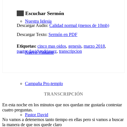
Escuchar Sermón
Nuestra Iglesia
Descargar Audio:
Calidad normal (menos de 10mb)
Descargar Texto:
Sermón en PDF
Etiquetas:
cinco mas oidos
,
genesis
,
marzo 2018
,
pastor david rodriguez
,
transcripcion
Nuevo Visitante
Campaña Pro-templo
TRANSCRIPCIÓN
En esta noche en los minutos que nos quedan me gustaría contestar
cuatro preguntas.
Pastor David
No vamos a detenernos tanto tiempo en ellas pero si vamos a buscar
la manera de que nos quede claro