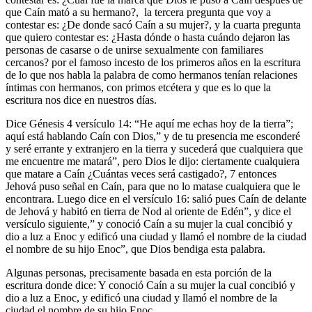
que Caín mató a su hermano?, la tercera pregunta que voy a
contestar es: ¿De donde sacó Caín a su mujer?, y la cuarta pregunta
que quiero contestar es: ¿Hasta dónde o hasta cuándo dejaron las
personas de casarse o de unirse sexualmente con familiares
cercanos? por el famoso incesto de los primeros años en la escritura
de lo que nos habla la palabra de como hermanos tenían relaciones
íntimas con hermanos, con primos etcétera y que es lo que la
escritura nos dice en nuestros días.
Dice Génesis 4 versículo 14: “He aquí me echas hoy de la tierra”;
aquí está hablando Caín con Dios,” y de tu presencia me esconderé
y seré errante y extranjero en la tierra y sucederá que cualquiera que
me encuentre me matará”, pero Dios le dijo: ciertamente cualquiera
que matare a Caín ¿Cuántas veces será castigado?, 7 entonces
Jehová puso señal en Caín, para que no lo matase cualquiera que le
encontrara. Luego dice en el versículo 16: salió pues Caín de delante
de Jehová y habitó en tierra de Nod al oriente de Edén”, y dice el
versículo siguiente,” y conoció Caín a su mujer la cual concibió y
dio a luz a Enoc y edificó una ciudad y llamó el nombre de la ciudad
el nombre de su hijo Enoc”, que Dios bendiga esta palabra.
Algunas personas, precisamente basada en esta porción de la
escritura donde dice: Y conoció Caín a su mujer la cual concibió y
dio a luz a Enoc, y edificó una ciudad y llamó el nombre de la
ciudad el nombre de su hijo Enoc.