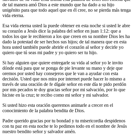
de tal manera amó Dios a este mundo que ha dado a su hijo
unigénito para que todo aquel que en él cree, no se pierda más tenga
vida eterna.
Esa vida eterna usted la puede obtener en esta noche si usted le abre
su corazón a Jesús dice la palabra del señor en juan 1:12: que a
todos los que le recibieron a los que creen en su nombre Dios les ha
dado la potestad de ser hechos sus hijos; de tal manera que en esta
hora usted también puede abrirle el corazón al señor y decirle yo
quiero que tú seas mi padre y yo quiero ser tu hijo.
Si hay alguien que quiere entregarle su vida al señor yo le invito
dónde está para que se ponga de pie levante su mano y deje que
oremos por usted hay consejeros que le van a ayudar con esta
decisión. Usted que nos mira por internet puede hacer lo mismo a
través de una oración de fe dígale señor en este día te pido perdón
por mis pecados te doy gracias señor por mi salvación, por lo que
hiciste en la cruz; te recibo como mi señor y mi salvador.
Si usted hizo esta oración queremos animarle a crecer en el
conocimiento de la palabra bendita de Dios.
Padre querido gracias por tu bondad y tu misericordia despidenos
con tu paz en esta noche te lo pedimos todo en el nombre de Jesús
nuestro bendito señor y salvador amén.