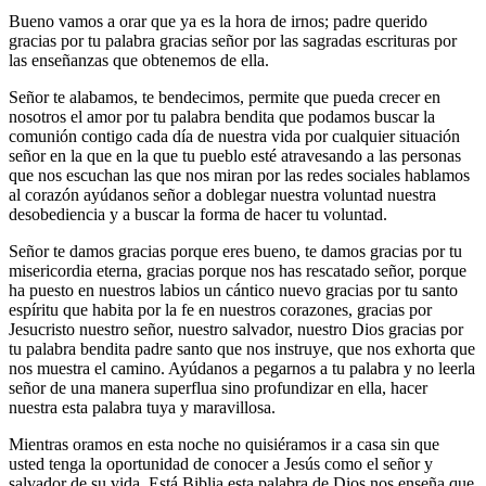
Bueno vamos a orar que ya es la hora de irnos; padre querido
gracias por tu palabra gracias señor por las sagradas escrituras por
las enseñanzas que obtenemos de ella.
Señor te alabamos, te bendecimos, permite que pueda crecer en
nosotros el amor por tu palabra bendita que podamos buscar la
comunión contigo cada día de nuestra vida por cualquier situación
señor en la que en la que tu pueblo esté atravesando a las personas
que nos escuchan las que nos miran por las redes sociales hablamos
al corazón ayúdanos señor a doblegar nuestra voluntad nuestra
desobediencia y a buscar la forma de hacer tu voluntad.
Señor te damos gracias porque eres bueno, te damos gracias por tu
misericordia eterna, gracias porque nos has rescatado señor, porque
ha puesto en nuestros labios un cántico nuevo gracias por tu santo
espíritu que habita por la fe en nuestros corazones, gracias por
Jesucristo nuestro señor, nuestro salvador, nuestro Dios gracias por
tu palabra bendita padre santo que nos instruye, que nos exhorta que
nos muestra el camino. Ayúdanos a pegarnos a tu palabra y no leerla
señor de una manera superflua sino profundizar en ella, hacer
nuestra esta palabra tuya y maravillosa.
Mientras oramos en esta noche no quisiéramos ir a casa sin que
usted tenga la oportunidad de conocer a Jesús como el señor y
salvador de su vida. Está Biblia esta palabra de Dios nos enseña que