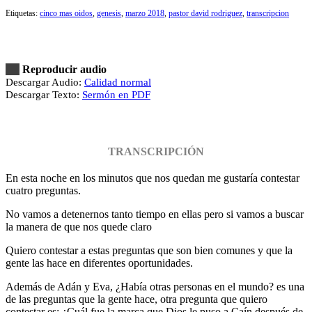
Etiquetas:
cinco mas oidos
,
genesis
,
marzo 2018
,
pastor david rodriguez
,
transcripcion
Reproducir audio
Descargar Audio:
Calidad normal
Descargar Texto:
Sermón en PDF
TRANSCRIPCIÓN
En esta noche en los minutos que nos quedan me gustaría contestar
cuatro preguntas.
No vamos a detenernos tanto tiempo en ellas pero si vamos a buscar
la manera de que nos quede claro
Quiero contestar a estas preguntas que son bien comunes y que la
gente las hace en diferentes oportunidades.
Además de Adán y Eva, ¿Había otras personas en el mundo? es una
de las preguntas que la gente hace, otra pregunta que quiero
contestar es: ¿Cuál fue la marca que Dios le puso a Caín después de