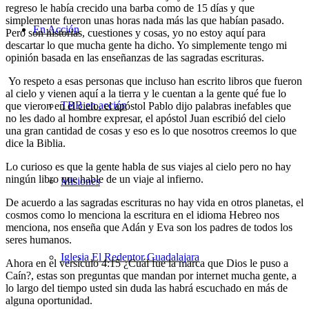
regreso le había crecido una barba como de 15 días y que
simplemente fueron unas horas nada más las que habían pasado.
En Acción
Pero son historias, cuestiones y cosas, yo no estoy aquí para
descartar lo que mucha gente ha dicho. Yo simplemente tengo mi
opinión basada en las enseñanzas de las sagradas escrituras.
Yo respeto a esas personas que incluso han escrito libros que fueron
al cielo y vienen aquí a la tierra y le cuentan a la gente qué fue lo
TBB en acción
que vieron en el cielo, el apóstol Pablo dijo palabras inefables que
no les dado al hombre expresar, el apóstol Juan escribió del cielo
una gran cantidad de cosas y eso es lo que nosotros creemos lo que
dice la Biblia.
Lo curioso es que la gente habla de sus viajes al cielo pero no hay
ningún libro que hable de un viaje al infierno.
Misiones
De acuerdo a las sagradas escrituras no hay vida en otros planetas, el
cosmos como lo menciona la escritura en el idioma Hebreo nos
menciona, nos enseña que Adán y Eva son los padres de todos los
seres humanos.
Iglesia El Redentor Guadalajara
Ahora en el versículo 4:15 ¿Cuál fue la marca que Dios le puso a
Caín?, estas son preguntas que mandan por internet mucha gente, a
lo largo del tiempo usted sin duda las habrá escuchado en más de
alguna oportunidad.