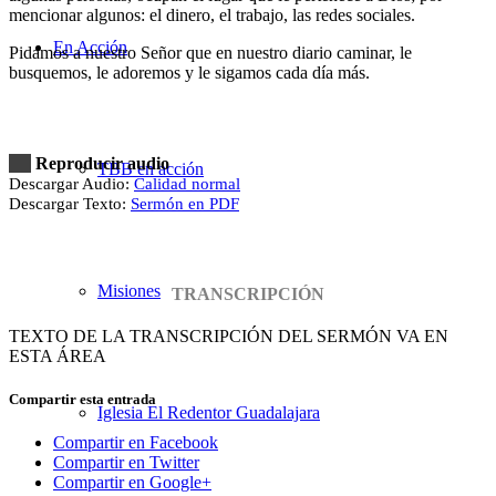
mencionar algunos: el dinero, el trabajo, las redes sociales.
En Acción
Pidamos a nuestro Señor que en nuestro diario caminar, le
busquemos, le adoremos y le sigamos cada día más.
Reproducir audio
TBB en acción
Descargar Audio:
Calidad normal
Descargar Texto:
Sermón en PDF
Misiones
TRANSCRIPCIÓN
TEXTO DE LA TRANSCRIPCIÓN DEL SERMÓN VA EN
ESTA ÁREA
Compartir esta entrada
Iglesia El Redentor Guadalajara
Compartir en Facebook
Compartir en Twitter
Compartir en Google+