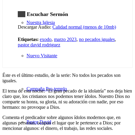
Escuchar Sermón
Nuestra Iglesia
Descargar Audio:
Calidad normal (menos de 10mb)
Etiquetas:
exodo
,
marzo 2023
,
no pecados iguales
,
pastor david rodriguez
Nuevo Visitante
Éste es el último estudio, de la serie: No todos los pecados son
iguales.
Campaña Pro-templo
El tema de esta noche: “El gran pecado de la idolatría” nos deja bien
claro que, los cristianos nos podemos tener ídolos. Nuestro Dios no
comparte su honra, su gloria, ni su adoración con nadie, por eso
hermano: no provoque a Dios.
Comenta el predicador sobre algunos ídolos modernos que, en
Pastor David
algunas personas, ocupan el lugar que le pertenece a Dios; por
mencionar algunos: el dinero, el trabajo, las redes sociales.