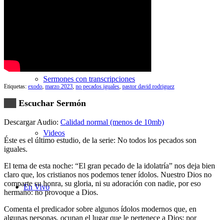
Búsqueda de Sermones
Sermones con transcripciones
Etiquetas:
exodo
,
marzo 2023
,
no pecados iguales
,
pastor david rodriguez
Escuchar Sermón
Descargar Audio:
Calidad normal (menos de 10mb)
Videos
Éste es el último estudio, de la serie: No todos los pecados son
iguales.
El tema de esta noche: “El gran pecado de la idolatría” nos deja bien
claro que, los cristianos nos podemos tener ídolos. Nuestro Dios no
comparte su honra, su gloria, ni su adoración con nadie, por eso
En Vivo
hermano: no provoque a Dios.
Comenta el predicador sobre algunos ídolos modernos que, en
algunas personas, ocupan el lugar que le pertenece a Dios; por