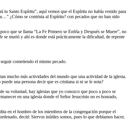
í tu Santo Espíritu”, aquí vemos que el Espíritu no había venido para
íritu…” ¿Cómo se contrista al Espíritu? con pecados que no han sido
e poco que se llama “La Fe Primero se Enfría y Después se Muere”, no
e se murió y ahí es donde está prácticamente la dificultad, de repente
en seguir cometiendo el mismo pecado.
rutan mucho más actividades del mundo que una actividad de la iglesia.
puede una persona decir que es cristiana si ni se le nota?
 de su voluntad, hay iglesias que yo conozco que poco a poco se
rmanecer en una iglesia donde el Señor Jesucristo no es honrado,
madita en el hombro de los miembros de la congregación porque el
 ordenado, decid: Siervos inútiles somos, pues lo que debíamos hacer,