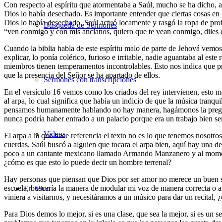
Con respecto al espíritu que atormentaba a Saúl, mucho se ha dicho, 
Dios lo había desechado. Es importante entender que ciertas cosas en
Dios lo había desechado, Saúl actuó locamente y rasgó la ropa de profe
Búsqueda de Sermones
“ven conmigo y con mis ancianos, quiero que te vean conmigo, diles q
Cuando la biblia habla de este espíritu malo de parte de Jehová vemos 
explicar, lo ponía colérico, furioso e irritable, nadie aguantaba al e
miembros tienen temperamentos incontrolables. Esto nos indica que pri
que la presencia del Señor se ha apartado de ellos.
Sermones con transcripciones
En el versículo 16 vemos como los criados del rey intervienen, esto 
al arpa, lo cual significa que había un indicio de que la música tranqu
pensamos humanamente hablando no hay manera, hagámonos la pregunta
nunca podría haber entrado a un palacio porque era un trabajo bien sen
Videos
El arpa a la que hace referencia el texto no es lo que tenemos nosotro
cuerdas. Saúl buscó a alguien que tocara el arpa bien, aquí hay una d
poco a un cantante mexicano llamado Armando Manzanero y al momento d
¿cómo es que esto lo puede decir un hombre terrenal?
Hay personas que piensan que Dios por ser amor no merece un buen serv
escuela, buscaría la manera de modular mi voz de manera correcta o ap
En Vivo
viniera a visitarnos, y necesitáramos a un músico para dar un recital, 
Para Dios demos lo mejor, si es una clase, que sea la mejor, si es un 