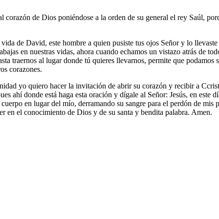
al corazón de Dios poniéndose a la orden de su general el rey Saúl, po
vida de David, este hombre a quien pusiste tus ojos Señor y lo llevaste d
abajas en nuestras vidas, ahora cuando echamos un vistazo atrás de tod
asta traernos al lugar donde tú quieres llevarnos, permite que podamos 
ros corazones.
unidad yo quiero hacer la invitación de abrir su corazón y recibir a Ccr
pues ahí donde está haga esta oración y dígale al Señor: Jesús, en este 
u cuerpo en lugar del mío, derramando su sangre para el perdón de mis pe
cer en el conocimiento de Dios y de su santa y bendita palabra. Amen.