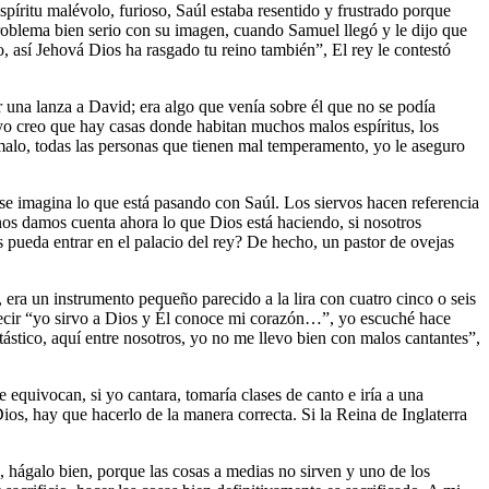
íritu malévolo, furioso, Saúl estaba resentido y frustrado porque
roblema bien serio con su imagen, cuando Samuel llegó y le dijo que
o, así Jehová Dios ha rasgado tu reino también”, El rey le contestó
r una lanza a David; era algo que venía sobre él que no se podía
, yo creo que hay casas donde habitan muchos malos espíritus, los
 malo, todas las personas que tienen mal temperamento, yo le aseguro
se imagina lo que está pasando con Saúl. Los siervos hacen referencia
y nos damos cuenta ahora lo que Dios está haciendo, si nosotros
eda entrar en el palacio del rey? De hecho, un pastor de ovejas
, era un instrumento pequeño parecido a la lira con cuatro cinco o seis
l decir “yo sirvo a Dios y Él conoce mi corazón…”, yo escuché hace
stico, aquí entre nosotros, yo no me llevo bien con malos cantantes”,
equivocan, si yo cantara, tomaría clases de canto e iría a una
os, hay que hacerlo de la manera correcta. Si la Reina de Inglaterra
.
o, hágalo bien, porque las cosas a medias no sirven y uno de los