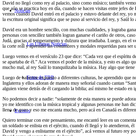
David no llegó como rey al palacio, sino como músico; también vemos I
que aún se practica hoy en día, cuando se hacen visitas entre jefes de
Noticias
vemos cuando David entró en el palacio y estuvo delante del rey, yo m
la escritura original significa que se puso al servicio del rey, y Saúl l
David era un hombre sencillo, con muchas cualidades, y lograba ganar
personas con sencillez también logran ganarse el cariño de otros, caso
Judá, gracias al temperamento y dulzura que irradiaba. Luego, en el v
Las Últimas Noticias
la corte real y aprendió las costumbres y modales requeridas para ser
Luego vemos en el versículo 23 que dice: “Cada vez que el espíritu de
se apartaba de él.” Aca vemos el poder de la música, y esto es algo q
mucho mal, al rey Saúl lo tranquilizaba la música. Hay algo que tiene
Fotos de TBB
Luego de haberme expuesto a diferentes culturas, he aprendido que no 
Inglaterra y ellos adoran de manera muy señorial cuando cantan “Santo
alguien viene detrás de él cargando la biblia; así mismo he estado en ig
No podemos decir a nadie: “solamente de esta manera se puede adorar”
yo me identifico con la música tropical y algunas personas me han d
lleno de gozo y eso me encanta mucho, pero acá en Canadá es diferent
Eventos
Quiero terminar con este pensamiento, me encantó leer en un comentario
un soldado se enlista en el ejército, cuando él llegó y lo atendieron, 
David y vengo a enlistarme en el ejército”, acá vemos al futuro rey po