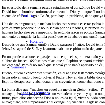
En el estudio de la semana pasada estudiamos el corazón de David y n
David fue un hombre conforme al corazón de Dios y aunque él no lo s
Contactar
cuenta de cómo él llegó a Belén, pero hay un problema, dado que ya h
Una de las preguntas que me han hecho esta semana es esta: ¿sabía la 
pero es muy probable que no lo sabían por dos razones, la primera es 
hubiera hecho algo para impedirlo; la segunda razón es porque Samuel 
momento de ungirle, la familia pensó que se trataba de una unción para
Horarios
Después de que Samuel ungió a David pasaron 14 años, David tenía 16 a
Jehová se apartó de Saúl, y le atormentaba un espíritu malo de parte d
En un par de ocasiones el pasaje nos dice que el espíritu era malo y v
el libro de Jueces 16:20 se nos relata que el Espíritu se apartó también
me escaparé. Pero él no sabía que Jehová ya se había apartado de él”, e
Sermones
Bueno, quiero explicar esta situación, en el antiguo testamento teológ
había sido enviado y luego volvía al Padre. Hoy en día la biblia dice
Espíritu desaparecer y abandonar a un creyente así como abandonó a 
La biblia dice que: “muchos en aquel día me dirán ¡Señor, Señor…!” 
Todos los sermones
no soy quien para juzgar quién es un verdadero creyente y quien no, p
frutos, para ellos obedecer a Dios o no les da igual, viven su vida c
nuevo; claro, son simpatizantes del evangelio y vienen a la iglesia co