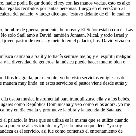
, nadie podía llegar donde el rey con las manos vacías, esto es algo
los regalos recibidos por tantas personas. Luego en el versículo 21
aleza del palacio; y luego dice que “estuvo delante de él” lo cual en
so, hombre de guerra, prudente, hermoso y El Señor estaba con él. Las
s. No solo Saúl amó a David, también Jonatan, Mical, y todo Israel y
l joven pastor de ovejas y meterlo en el palacio, hoy David vivía en
úsica calmaba a Saúl y lo hacía sentirse mejor, y el espíritu maligno
ica y la diversidad de géneros, la música puede hacer mucho bien o
 Dios le agrada, por ejemplo, yo he visto servicios en iglesias de
 manera muy linda, en estos servicios el pastor viene desde atrás y
la usaba musica instrumental para tranquilizarse ella y a los bebés,
en lugares como República Dominicana y veo como ellos adora, yo me
ca hoy en día exalta y promueve la obra y la agenda de Satanás.
al palacio, la frase que se utiliza es la misma que se utiliza cuando
r para ponerme al servicio del rey”; es lo mismo que decir “yo soy
grandeza es el servicio, así fue como comenzó el entrenamiento de