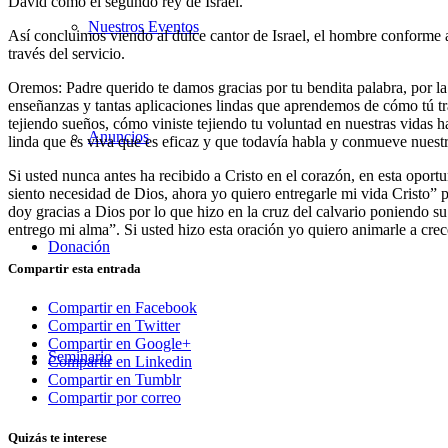
David como el segundo rey de Israel.
Nuestros Eventos
Así concluimos viendo al dulce cantor de Israel, el hombre conforme 
través del servicio.
Oremos: Padre querido te damos gracias por tu bendita palabra, por la 
enseñanzas y tantas aplicaciones lindas que aprendemos de cómo tú tr
tejiendo sueños, cómo viniste tejiendo tu voluntad en nuestras vidas h
Anuncios
linda que es viva que es eficaz y que todavía habla y conmueve nuest
Si usted nunca antes ha recibido a Cristo en el corazón, en esta oport
siento necesidad de Dios, ahora yo quiero entregarle mi vida Cristo” 
doy gracias a Dios por lo que hizo en la cruz del calvario poniendo s
entrego mi alma”. Si usted hizo esta oración yo quiero animarle a cre
Donación
Compartir esta entrada
Compartir en Facebook
Compartir en Twitter
Compartir en Google+
Seminario
Compartir en Linkedin
Compartir en Tumblr
Compartir por correo
Quizás te interese