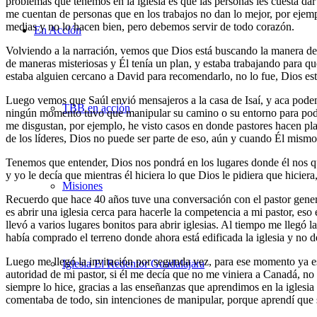
problemas que tenemos en la iglesia es que las personas les cuesta dar 
me cuentan de personas que en los trabajos no dan lo mejor, por ejempl
medias y no lo hacen bien, pero debemos servir de todo corazón.
En Acción
Volviendo a la narración, vemos que Dios está buscando la manera de t
de maneras misteriosas y Él tenía un plan, y estaba trabajando para q
estaba alguien cercano a David para recomendarlo, no lo fue, Dios es
Luego vemos que Saúl envió mensajeros a la casa de Isaí, y aca podem
TBB en acción
ningún momento tuvo que manipular su camino o su entorno para poder e
me disgustan, por ejemplo, he visto casos en donde pastores hacen plan
de los líderes, Dios no puede ser parte de eso, aún y cuando Él mismo 
Tenemos que entender, Dios nos pondrá en los lugares donde él nos qu
y yo le decía que mientras él hiciera lo que Dios le pidiera que hiciera
Misiones
Recuerdo que hace 40 años tuve una conversación con el pastor general
es abrir una iglesia cerca para hacerle la competencia a mi pastor, e
llevó a varios lugares bonitos para abrir iglesias. Al tiempo me llegó 
había comprado el terreno donde ahora está edificada la iglesia y no 
Luego me llegó la invitación por segunda vez, para ese momento ya es
Iglesia El Redentor Guadalajara
autoridad de mi pastor, si él me decía que no me viniera a Canadá, no 
siempre lo hice, gracias a las enseñanzas que aprendimos en la iglesia
comentaba de todo, sin intenciones de manipular, porque aprendí que 