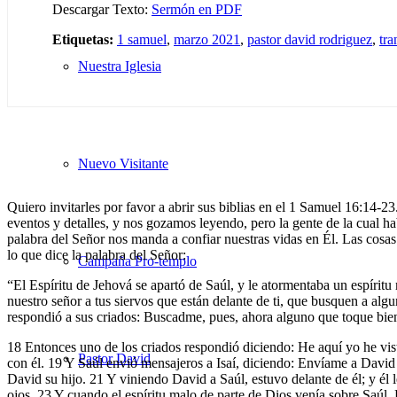
Descargar Texto:
Sermón en PDF
Etiquetas:
1 samuel
,
marzo 2021
,
pastor david rodriguez
,
tra
Nuestra Iglesia
Nuevo Visitante
Quiero invitarles por favor a abrir sus biblias en el 1 Samuel 16:14
eventos y detalles, y nos gozamos leyendo, pero la gente de la cual h
palabra del Señor nos manda a confiar nuestras vidas en Él. Las cosas
lo que dice la palabra del Señor:
Campaña Pro-templo
“El Espíritu de Jehová se apartó de Saúl, y le atormentaba un espíritu
nuestro señor a tus siervos que están delante de ti, que busquen a algu
respondió a sus criados: Buscadme, pues, ahora alguno que toque bie
18 Entonces uno de los criados respondió diciendo: He aquí yo he vist
Pastor David
con él. 19 Y Saúl envió mensajeros a Isaí, diciendo: Envíame a David t
David su hijo. 21 Y viniendo David a Saúl, estuvo delante de él; y él
ojos. 23 Y cuando el espíritu malo de parte de Dios venía sobre Saúl, 