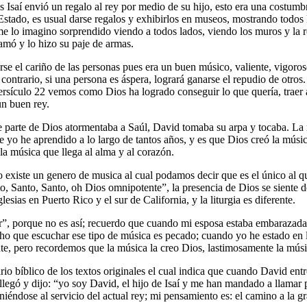
saí envió un regalo al rey por medio de su hijo, esto era una costumbre
 Estado, es usual darse regalos y exhibirlos en museos, mostrando todos 
e lo imagino sorprendido viendo a todos lados, viendo los muros y la re
o amó y lo hizo su paje de armas.
se el cariño de las personas pues era un buen músico, valiente, vigoro
 contrario, si una persona es áspera, logrará ganarse el repudio de otro
ersículo 22 vemos como Dios ha logrado conseguir lo que quería, traer a
 un buen rey.
 parte de Dios atormentaba a Saúl, David tomaba su arpa y tocaba. La m
ue yo he aprendido a lo largo de tantos años, y es que Dios creó la mús
 la música que llega al alma y al corazón.
existe un genero de musica al cual podamos decir que es el único al que
, Santo, Santo, oh Dios omnipotente”, la presencia de Dios se siente de
lesias en Puerto Rico y el sur de California, y la liturgia es diferente.
, porque no es así; recuerdo que cuando mi esposa estaba embarazada el
icho que escuchar ese tipo de música es pecado; cuando yo he estado 
e, pero recordemos que la música la creo Dios, lastimosamente la músi
 bíblico de los textos originales el cual indica que cuando David entró 
él llegó y dijo: “yo soy David, el hijo de Isaí y me han mandado a llama
niéndose al servicio del actual rey; mi pensamiento es: el camino a la 