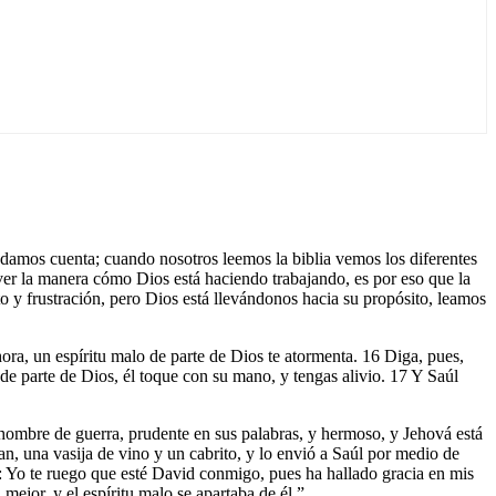
 damos cuenta; cuando nosotros leemos la biblia vemos los diferentes
 ver la manera cómo Dios está haciendo trabajando, es por eso que la
o y frustración, pero Dios está llevándonos hacia su propósito, leamos
hora, un espíritu malo de parte de Dios te atormenta. 16 Diga, pues,
o de parte de Dios, él toque con su mano, y tengas alivio. 17 Y Saúl
y hombre de guerra, prudente en sus palabras, y hermoso, y Jehová está
an, una vasija de vino y un cabrito, y lo envió a Saúl por medio de
í: Yo te ruego que esté David conmigo, pues ha hallado gracia en mis
mejor, y el espíritu malo se apartaba de él.”