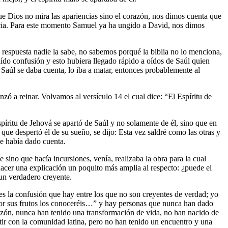
e Dios no mira las apariencias sino el corazón, nos dimos cuenta que
acia. Para este momento Samuel ya ha ungido a David, nos dimos
 respuesta nadie la sabe, no sabemos porqué la biblia no lo menciona,
ído confusión y esto hubiera llegado rápido a oídos de Saúl quien
Saúl se daba cuenta, lo iba a matar, entonces probablemente al
ó a reinar. Volvamos al versículo 14 el cual dice: “El Espíritu de
spíritu de Jehová se apartó de Saúl y no solamente de él, sino que en
o que despertó él de su sueño, se dijo: Esta vez saldré como las otras y
 se había dado cuenta.
sino que hacía incursiones, venía, realizaba la obra para la cual
 hacer una explicación un poquito más amplia al respecto: ¿puede el
 un verdadero creyente.
s la confusión que hay entre los que no son creyentes de verdad; yo
 “por sus frutos los conoceréis…” y hay personas que nunca han dado
razón, nunca han tenido una transformación de vida, no han nacido de
rtir con la comunidad latina, pero no han tenido un encuentro y una