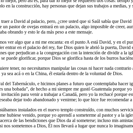
lo mejor, pero así es, para dar lo mejor se requieren dos cosas: tiempo y 
o en la construcción, hay personas que dejan sus trabajos a medias, y s
raer a David al palacio, pero, ¿cree usted que si Saúl sabía que David h
ue un pastor de ovejas entrará en un palacio, algo imposible de creer, 
taba obrando y esto le da más peso a este mensaje.
os ver algo que a mi me encanta: en el punto A está David, y en el pun
ntrar en el palacio del rey, fue Dios quien le abrió la puerta, David e
es que perjudican a la congregación con la intención de dividir a la igle
se puede glorificar, porque Dios se glorifica hasta de los burros hacién
iere tener, no necesitamos manipular las cosas ni hacer nada contrari
, ya sea acá o en la China, él estaría dentro de la voluntad de Dios.
 del Tabernáculo, e hicimos planes a futuro que contemplaba hacer igle
so es una bobada”, de hecho a mi siempre me gustó Guatemala porque yo i
la invitación para venir a trabajar a Canadá, pero yo la rechacé porque e
deseaba dejar todo abandonado y venirme; lo que hice fue recomendar a o
tábamos instalados en el nuevo templo construído, con muchos servicios
me hubiese venido, porque yo aprendí a someterme al pastor y a la igles
 acerca de las bendiciones que Dios da al someterse; incluso mis amista
si nos sometemos a Dios, Él nos llevará a lugar que nunca lo imaginam