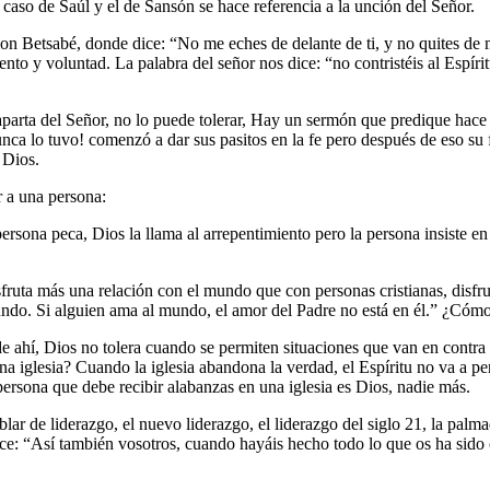
caso de Saúl y el de Sansón se hace referencia a la unción del Señor.
n Betsabé, donde dice: “No me eches de delante de ti, y no quites de m
iento y voluntad. La palabra del señor nos dice: “no contristéis al Esp
 aparta del Señor, no lo puede tolerar, Hay un sermón que predique hac
unca lo tuvo! comenzó a dar sus pasitos en la fe pero después de eso su f
 Dios.
 a una persona:
ersona peca, Dios la llama al arrepentimiento pero la persona insiste 
isfruta más una relación con el mundo que con personas cristianas, disf
ndo. Si alguien ama al mundo, el amor del Padre no está en él.” ¿Cómo 
e ahí, Dios no tolera cuando se permiten situaciones que van en contra
a iglesia? Cuando la iglesia abandona la verdad, el Espíritu no va a pe
persona que debe recibir alabanzas en una iglesia es Dios, nadie más.
lar de liderazgo, el nuevo liderazgo, el liderazgo del siglo 21, la pal
 dice: “Así también vosotros, cuando hayáis hecho todo lo que os ha sido