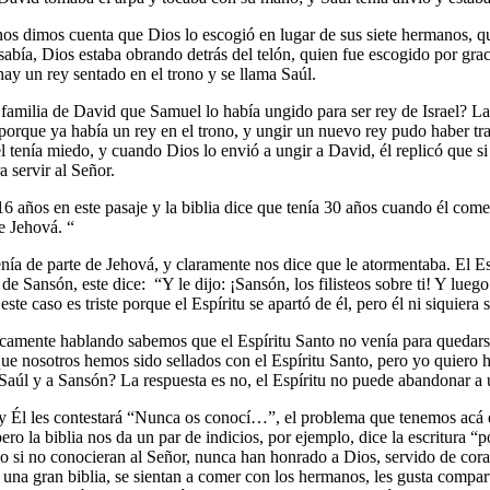
os dimos cuenta que Dios lo escogió en lugar de sus siete hermanos, qu
abía, Dios estaba obrando detrás del telón, quien fue escogido por gr
ay un rey sentado en el trono y se llama Saúl.
familia de David que Samuel lo había ungido para ser rey de Israel? La
porque ya había un rey en el trono, y ungir un nuevo rey pudo haber tra
tenía miedo, y cuando Dios lo envió a ungir a David, él replicó que si 
 servir al Señor.
ños en este pasaje y la biblia dice que tenía 30 años cuando él comenz
e Jehová. “
enía de parte de Jehová, y claramente nos dice que le atormentaba. El E
 de Sansón, este dice: “Y le dijo: ¡Sansón, los filisteos sobre ti! Y lueg
ste caso es triste porque el Espíritu se apartó de él, pero él ni siquiera
icamente hablando sabemos que el Espíritu Santo no venía para quedarse 
 que nosotros hemos sido sellados con el Espíritu Santo, pero yo quiero
Saúl y a Sansón? La respuesta es no, el Espíritu no puede abandonar a
y Él les contestará “Nunca os conocí…”, el problema que tenemos acá e
ero la biblia nos da un par de indicios, por ejemplo, dice la escritura
omo si no conocieran al Señor, nunca han honrado a Dios, servido de co
n una gran biblia, se sientan a comer con los hermanos, les gusta compa