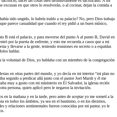
sacrificio, hacer las cosas bien definitivamente es sacrificado. A mi
e excusan en que otros lo resolverán, o al cocinar, dejan la comida a
abía sido ungido, lo habría traído a su palacio? No, pero Dios trabaja
aunque parece casualidad que cuando el rey pidió a un buen músico,
to B está el palacio, y para moverse del punto A al punto B, David en
ntró por la puerta de enfrente, y esto me recuerda a casos que a mi
sia y llevarse a la gente, teniendo reuniones en secreto o a espaldas
dolos hablar.
o a la voluntad de Dios, yo hablaba con un miembro de la congregación
sias en otras partes del mundo, y yo decía en mi interior “mi plan no
ba seguido a predicar allá junto con el pastor Joel Marsh y él me
staba muy a gusto con mi ministerio en El Salvador, la iglesia recién
tra persona, quien aplicó pero le negaron la invitación.
 en la mañana y en la tarde, pero antes de aceptar yo me sometí a la
ia en todos los ámbitos, ya sea en el bautismo, o en los diezmos,
des y relaciones sentimentales fueron conocidas por mi pastor, yo le
os.