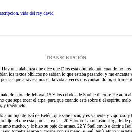
nscripcion
,
vida del rey david
TRANSCRIPCIÓN
-23. Hay una alabanza que dice que Dios está obrando aún cuando no nos
ablan los textos bíblicos no sabían lo que estaba pasando, y me encanta
 por las que atravesamos en la vida a veces nos causan dolor, sufrimient
 malo de parte de Jehová. 15 Y los criados de Saúl le dijeron: He aquí a
no que sepa tocar el arpa, para que cuando esté sobre ti el espíritu mal
n, y traédmelo.
o a un hijo de Isaí de Belén, que sabe tocar, y es valiente y vigoroso 
u hijo, el que está con las ovejas. 20 Y tomó Isaí un asno cargado de p
 le amó mucho, y le hizo su paje de armas. 22 Y Saúl envió a decir a Isa
David tomaba el arpa y tocaba con su mano; y Saúl tenía alivio y estaba 