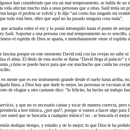
algunos han considerado que era un mal temperamento, se habla de un esp
 la vida afectan mucho más a unas personas que a otras, Saúl tenía un p
ta luego el profeta se volvió y le dijo “así como has rasgado mi vestid
ue todo está bien, diles que aquí no ha pasado ninguna cosa mala”.
que actuaba sobre el rey y lo ponía intranquilo hasta el punto de arroja
ste rey Saúl. Soportar a una persona con mal temperamento no es sencillo
mero el espíritu de Dios se aparta, e inmediatamente viene el espíritu
me fascina porque en este momento David está con las ovejas no sabe ni 
iliza el alma. El título de esta noche se llama “David llega al palacio” 
 ¿cómo se puede hacer para que ese muchacho que cuida las ovejas pu
cillo.
s en mente que es ese instrumento grande desde el suelo hasta arriba, no
elgada línea, a Dios hay que darle lo mejor, las personas se excusan a
e elogiar a otro cantante dice: “lo felicito, ha hecho un trabajo fantá
icio, y que no es necesario cantar y tocar de manera correcta, pero se 
rendería a leer música, ¿por qué?, porque si vamos a hacer algo para Di
¿cree usted que se buscaría a cualquier músico? no , se buscaría el mejor
sermón dedique tiempo, y estudio y de lo mejor; lo que Dios le ha pedid