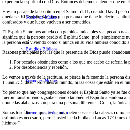
experiencia espiritual con Dios. Entonces debemos entender que en el 
Hay un pasaje de la escritura en el Salmo 51:11, cuando David pecó co
quedarse. El Espíritu Santo es una persona que tiene intelecto, sentim
Sermones Mañana
confesados y que luego vuelven a ser cometidos.
El Espíritu Santo nos anhela con gemidos indecibles y el pecado nos
significa que la persona perdió al Espíritu Santo, ¡no! ¡simplemente n
la persona está viviendo como si nunca en su vida hubiera conocido a
Estudios Bíblicos
Razones principales por las que la presencia de Dios puede abandonar
Por pecados obstinados como a los que me acabo de referir, la p
Por desobediencia y rebelión.
Lo vemos a través de la escritura, se pierde la fe cuando la persona d
Sermones Noche
1 Juan 2:15 dice: “No améis al mundo, ni las cosas que están en el mu
Yo pienso que hay congregaciones donde el Espíritu Santo ya se fue d
fueron transformando, ¿sabe cuándo también el Espíritu abandona a un
donde las alabanzas son para una persona diferente a Cristo, la única 
Somos los líderes a quienes se nos meten cosas en la cabeza, como hab
Sermones – Solo audio
estímulo es necesario, pero si usted lee la biblia en Lucas 17:10 nos
hicimos.”