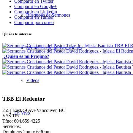
Compartir en Twitter
Compartir en Google+
Compartir en Linkedin
Búsqueda de Sermones
Compartir en Tumblr
Compartir por correo
Quizás te interese
Sermones con transcripciones
¿Quién es mi Prójimo?
Videos
TBB El Redentor
2551 East 49 Ave|Vancouver, BC
En Vivo
V5S 1J6
Tfno: 604.659.4225
Servicios:
Domingos 2pm y 6:30pm