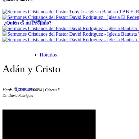
Contactar
¿Quién es mi Prójimo?
Horarios
Adán y Cristo
Sermones
Marzo 25, 2026 – 7:00PM | Génesis 5
Dr. David Rodríguez
Todos los sermones