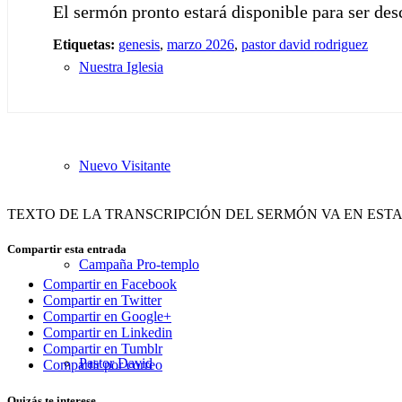
El sermón pronto estará disponible para ser de
Etiquetas:
genesis
,
marzo 2026
,
pastor david rodriguez
Nuestra Iglesia
Nuevo Visitante
TEXTO DE LA TRANSCRIPCIÓN DEL SERMÓN VA EN EST
Compartir esta entrada
Campaña Pro-templo
Compartir en Facebook
Compartir en Twitter
Compartir en Google+
Compartir en Linkedin
Compartir en Tumblr
Pastor David
Compartir por correo
Quizás te interese