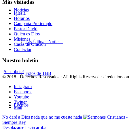
Más visitadas
Noticias
Iglesia
Horarios
Campaña Pro-templo
Pastor David
Quién es Dios
Misiones
Las Últimas Noticias
Casas de Oración
Contactar
Nuestro boletín
¡Suscríbete!
Fotos de TBB
© 2018 · Derechos Reservados · All Rights Reserved · elredentor.com
Instagram
Facebook
Youtube
Twitter
Eventos
Mail
No daré a Dios nada que no me cueste nada
Siempre Rey
Desplazarse hacia arriba