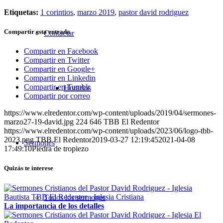
Etiquetas:
1 corintios
,
marzo 2019
,
pastor david rodriguez
Compartir esta entrada
Contactar
Compartir en Facebook
Compartir en Twitter
Compartir en Google+
Compartir en Linkedin
Compartir en Tumblr
Horarios
Compartir por correo
https://www.elredentor.com/wp-content/uploads/2019/04/sermones-
marzo27-19-david.jpg
224
646
TBB El Redentor
https://www.elredentor.com/wp-content/uploads/2023/06/logo-tbb-
2023.png
TBB El Redentor
2019-03-27 12:19:45
2021-04-08
Sermones
17:49:10
Piedra de tropiezo
Quizás te interese
Todos los sermones
La importancia de los detalles