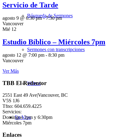
Servicio de Tarde
Búsqueda de Sermones
agosto 9 @ 6:30 pm
-
7:30 pm
Vancouver
Mié
12
Estudio Bíblico – Miércoles 7pm
Sermones con transcripciones
agosto 12 @ 7:00 pm
-
8:30 pm
Vancouver
Ver Más
TBB El Redentor
Videos
2551 East 49 Ave|Vancouver, BC
V5S 1J6
Tfno: 604.659.4225
Servicios:
Domingos 2pm y 6:30pm
En Vivo
Miércoles 7pm
Enlaces