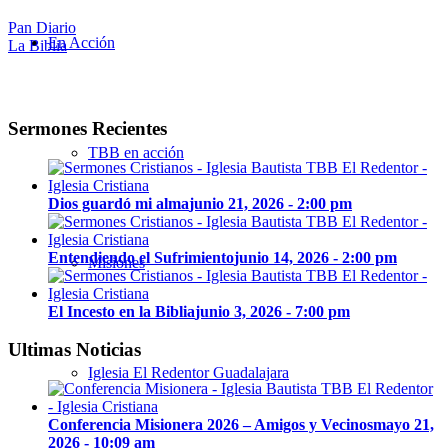
Pan Diario
En Acción
La Biblia
Sermones Recientes
TBB en acción
Dios guardó mi alma
junio 21, 2026 - 2:00 pm
Entendiendo el Sufrimiento
junio 14, 2026 - 2:00 pm
Misiones
El Incesto en la Biblia
junio 3, 2026 - 7:00 pm
Ultimas Noticias
Iglesia El Redentor Guadalajara
Conferencia Misionera 2026 – Amigos y Vecinos
mayo 21,
2026 - 10:09 am