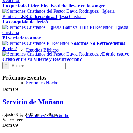
Lo que todo Líder Efectivo debe llevar en la sangre
Sermones Mañana
La conquista de Jericó
El verdadero amor
Nosotros No Retrocedemos
Parte 2
Estudios Bíblicos
¿Dónde estuvo
Cristo entre su Muerte y Resurrección?
Próximos Eventos
Sermones Noche
Dom
09
Servicio de Mañana
agosto 9 @ 2:00 pm
-
3:30 pm
Sermones – Solo audio
Vancouver
Dom
09