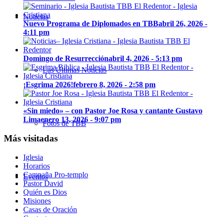
Noticias
Nuevo Programa de Diplomados en TBB
abril 26, 2026 -
4:11 pm
Domingo de Resurrección
abril 4, 2026 - 5:13 pm
Las Últimas Noticias
¡Esgrima 2026!
febrero 8, 2026 - 2:58 pm
«Sin miedo» – con Pastor Joe Rosa y cantante Gustavo
Lima
enero 13, 2026 - 9:07 pm
Fotos de TBB
Más visitadas
Iglesia
Horarios
Campaña Pro-templo
Eventos
Pastor David
Quién es Dios
Misiones
Casas de Oración