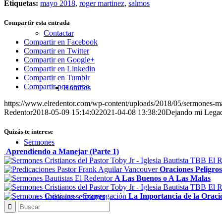
Etiquetas:
mayo 2018
,
roger martinez
,
salmos
Compartir esta entrada
Contactar
Compartir en Facebook
Compartir en Twitter
Compartir en Google+
Compartir en Linkedin
Compartir en Tumblr
Compartir por correo
Horarios
https://www.elredentor.com/wp-content/uploads/2018/05/sermones-m
Redentor
2018-05-09 15:14:02
2021-04-08 13:38:20
Dejando mi Lega
Quizás te interese
Sermones
Aprendiendo a Manejar (Parte 1)
Oraciones Peligros
A Las Buenos o A Las Malas
La Importancia de la Oraci
Todos los sermones