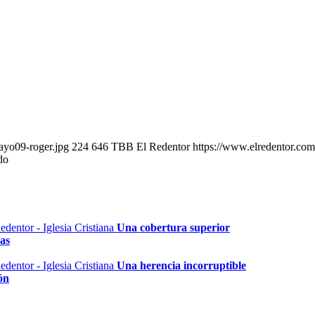
ayo09-roger.jpg
224
646
TBB El Redentor
https://www.elredentor.co
do
Una cobertura superior
as
Una herencia incorruptible
ón