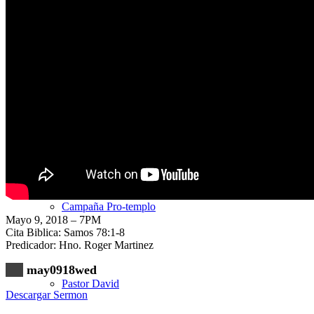
Nuestra Iglesia
Nuevo Visitante
Campaña Pro-templo
Mayo 9, 2018 – 7PM
Cita Biblica: Samos 78:1-8
Predicador: Hno. Roger Martinez
may0918wed
Pastor David
Descargar Sermon