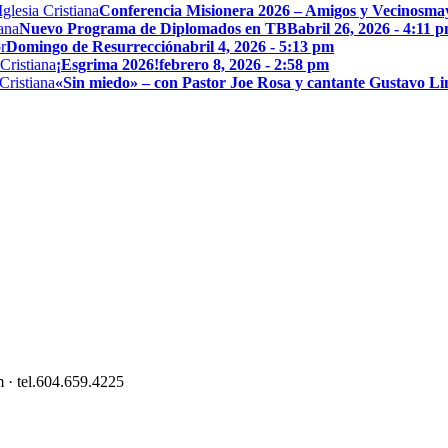
Conferencia Misionera 2026 – Amigos y Vecinos
may
Nuevo Programa de Diplomados en TBB
abril 26, 2026 - 4:11 
Domingo de Resurrección
abril 4, 2026 - 5:13 pm
¡Esgrima 2026!
febrero 8, 2026 - 2:58 pm
«Sin miedo» – con Pastor Joe Rosa y cantante Gustavo L
 · tel.604.659.4225