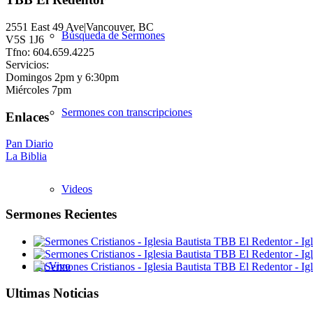
2551 East 49 Ave|Vancouver, BC
Búsqueda de Sermones
V5S 1J6
Tfno: 604.659.4225
Servicios:
Domingos 2pm y 6:30pm
Miércoles 7pm
Sermones con transcripciones
Enlaces
Pan Diario
La Biblia
Videos
Sermones Recientes
En Vivo
Ultimas Noticias