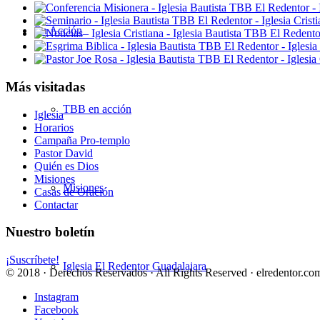
En Acción
Más visitadas
TBB en acción
Iglesia
Horarios
Campaña Pro-templo
Pastor David
Quién es Dios
Misiones
Misiones
Casas de Oración
Contactar
Nuestro boletín
¡Suscríbete!
Iglesia El Redentor Guadalajara
© 2018 · Derechos Reservados · All Rights Reserved · elredentor.com
Instagram
Facebook