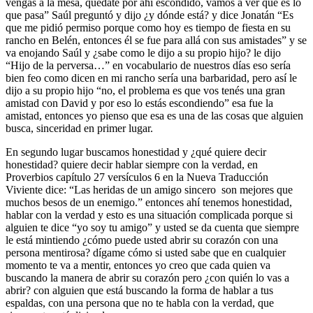
vengas a la mesa, quédate por ahí escondido, vamos a ver qué es lo
que pasa” Saúl preguntó y dijo ¿y dónde está? y dice Jonatán “Es
que me pidió permiso porque como hoy es tiempo de fiesta en su
rancho en Belén, entonces él se fue para allá con sus amistades” y se
va enojando Saúl y ¿sabe como le dijo a su propio hijo? le dijo
“Hijo de la perversa…” en vocabulario de nuestros días eso sería
bien feo como dicen en mi rancho sería una barbaridad, pero así le
dijo a su propio hijo “no, el problema es que vos tenés una gran
amistad con David y por eso lo estás escondiendo” esa fue la
amistad, entonces yo pienso que esa es una de las cosas que alguien
busca, sinceridad en primer lugar.
En segundo lugar buscamos honestidad y ¿qué quiere decir
honestidad? quiere decir hablar siempre con la verdad, en
Proverbios capítulo 27 versículos 6 en la Nueva Traducción
Viviente dice: “Las heridas de un amigo sincero son mejores que
muchos besos de un enemigo.” entonces ahí tenemos honestidad,
hablar con la verdad y esto es una situación complicada porque si
alguien te dice “yo soy tu amigo” y usted se da cuenta que siempre
le está mintiendo ¿cómo puede usted abrir su corazón con una
persona mentirosa? dígame cómo si usted sabe que en cualquier
momento te va a mentir, entonces yo creo que cada quien va
buscando la manera de abrir su corazón pero ¿con quién lo vas a
abrir? con alguien que está buscando la forma de hablar a tus
espaldas, con una persona que no te habla con la verdad, que