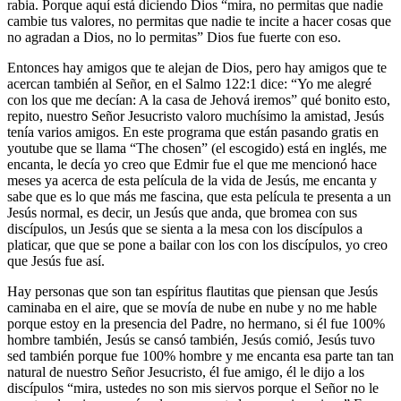
rabia. Porque aquí está diciendo Dios “mira, no permitas que nadie
cambie tus valores, no permitas que nadie te incite a hacer cosas que
no agradan a Dios, no lo permitas” Dios fue fuerte con eso.
Entonces hay amigos que te alejan de Dios, pero hay amigos que te
acercan también al Señor, en el Salmo 122:1 dice: “Yo me alegré
con los que me decían: A la casa de Jehová iremos” qué bonito esto,
repito, nuestro Señor Jesucristo valoro muchísimo la amistad, Jesús
tenía varios amigos. En este programa que están pasando gratis en
youtube que se llama “The chosen” (el escogido) está en inglés, me
encanta, le decía yo creo que Edmir fue el que me mencionó hace
meses ya acerca de esta película de la vida de Jesús, me encanta y
sabe que es lo que más me fascina, que esta película te presenta a un
Jesús normal, es decir, un Jesús que anda, que bromea con sus
discípulos, un Jesús que se sienta a la mesa con los discípulos a
platicar, que que se pone a bailar con los con los discípulos, yo creo
que Jesús fue así.
Hay personas que son tan espíritus flautitas que piensan que Jesús
caminaba en el aire, que se movía de nube en nube y no me hable
porque estoy en la presencia del Padre, no hermano, si él fue 100%
hombre también, Jesús se cansó también, Jesús comió, Jesús tuvo
sed también porque fue 100% hombre y me encanta esa parte tan tan
natural de nuestro Señor Jesucristo, él fue amigo, él le dijo a los
discípulos “mira, ustedes no son mis siervos porque el Señor no le