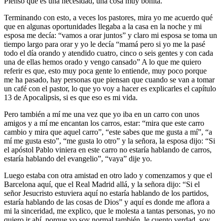
Pienso que es una necesidad, una cosa muy bonita.
Terminando con esto, a veces los pastores, mira yo me acuerdo qué
que en algunas oportunidades llegaba a la casa en la noche y mi
esposa me decía: “vamos a orar juntos” y claro mi esposa se toma un
tiempo largo para orar y yo le decía “mamá pero si yo me la pasé
todo el día orando y atendido cuatro, cinco o seis gentes y con cada
una de ellas hemos orado y vengo cansado” A lo que me quiero
referir es que, esto muy poca gente lo entiende, muy poco porque
me ha pasado, hay personas que piensan que cuando se van a tomar
un café con el pastor, lo que yo voy a hacer es explicarles el capítulo
13 de Apocalipsis, si es que eso es mi vida.
Pero también a mí me una vez que yo iba en un carro con unos
amigos y a mí me encantan los carros, estar: “mira que este carro
cambio y mira que aquel carro”, “este sabes que me gusta a mí”, “a
mí me gusta esto”, “me gusta lo otro” y la señora, la esposa dijo: “Si
el apóstol Pablo viniera en este carro no estaría hablando de carros,
estaría hablando del evangelio”, “vaya” dije yo.
Luego estaba con otra amistad en otro lado y comenzamos y que el
Barcelona aquí, que el Real Madrid allá, y la señora dijo: “Si el
señor Jesucristo estuviera aquí no estaría hablando de los partidos,
estaría hablando de las cosas de Dios” y aquí es donde me aflora a
mi la sinceridad, me explico, que le molesta a tantas personas, yo no
quiero ir ahí, porque yo soy normal también, le cuento verdad, soy