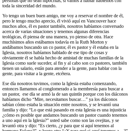
personas que no sean hipócritas, si vamos a hablar hablemos con
toda la sinceridad del mundo.
Yo tengo un buen buen amigo, me voy a reservar el nombre de él,
pero le tengo mucho aprecio, él vivió aquí en Vancouver hace
muchos años, él es pastor también, nosotros habíamos conversado
acerca de varias situaciones y tenemos algunas diferencias
teológicas, él piensa de una manera, yo pienso de otra. Hace
muchísimos años estábamos todavía en la Ruth Morton y
andábamos buscando un co pastor, él es pastor y él estaba en la
Iglesia, nosotros habíamos hablado de ese tipo de cosas y
obviamente él se había hecho de amistad de muchas familias de la
Iglesia como suele suceder, al fin y al cabo son co pastores, también
tienen un salario, están para atender a la gente, para hablar con la
gente, para visitar a la gente, etcétera.
Ese día nosotros tuvimos, como la Iglesia estaba comenzando,
entonces llamamos al conglomerado a la membresía para buscar a
un pastor, ese día se armó la de san quintín porque con los diáconos
habíamos dicho “Mire, necesitamos buscar…” ya los diáconos
sabían cómo estaba la situación entre nosotros, y se levantó una
familia y dijo: “Lo que está pasando en esta Iglesia es una injusticia
¿cómo es posible que andamos buscando un pastor cuando tenemos
a uno aquí en la Iglesia?” usted sabe como son las ovejitas, y se
levantó otra y dijo: “Es cierto, ¿y para que si aquí tenemos al
hermano Fulano?”, y luego otra “¿Y para qué si aquí tenemos a…?”