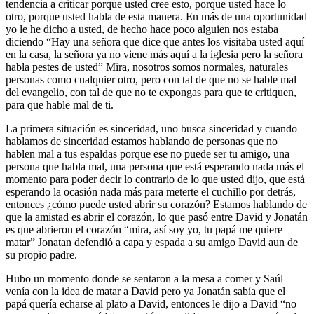
tendencia a criticar porque usted cree esto, porque usted hace lo
otro, porque usted habla de esta manera. En más de una oportunidad
yo le he dicho a usted, de hecho hace poco alguien nos estaba
diciendo “Hay una señora que dice que antes los visitaba usted aquí
en la casa, la señora ya no viene más aquí a la iglesia pero la señora
habla pestes de usted” Mira, nosotros somos normales, naturales
personas como cualquier otro, pero con tal de que no se hable mal
del evangelio, con tal de que no te expongas para que te critiquen,
para que hable mal de ti.
La primera situación es sinceridad, uno busca sinceridad y cuando
hablamos de sinceridad estamos hablando de personas que no
hablen mal a tus espaldas porque ese no puede ser tu amigo, una
persona que habla mal, una persona que está esperando nada más el
momento para poder decir lo contrario de lo que usted dijo, que está
esperando la ocasión nada más para meterte el cuchillo por detrás,
entonces ¿cómo puede usted abrir su corazón? Estamos hablando de
que la amistad es abrir el corazón, lo que pasó entre David y Jonatán
es que abrieron el corazón “mira, así soy yo, tu papá me quiere
matar” Jonatan defendió a capa y espada a su amigo David aun de
su propio padre.
Hubo un momento donde se sentaron a la mesa a comer y Saúl
venía con la idea de matar a David pero ya Jonatán sabía que el
papá quería echarse al plato a David, entonces le dijo a David “no