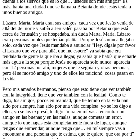
cuenta a los siervos qué es lo que… ustedes son mis amigos” Es
más, había una ciudad que se llamaba Betania donde Jesús tenía a
unos buenos amigos.
Lázaro, María, Marta eran sus amigos, cada vez que Jesús venía de
allá del del norte y subía a Jerusalén pasaba por Betania que está
cerca de Jerusalén y se hospedaba, sin duda Marta, María, Lázaro
eran personas nobles que tenían platita. Porque Jesús nunca llegaba
solo, cada vez que Jesús mandaba a anunciar “Hey, dígale por favor
al Lazaro que voy para allá, que me espere” ya sabía que era
tendalada de gente la que iba a llegar, ya sabía que había que echarle
más agua a la sopa porque Jesús no aparecía solo nunca, aparecía
con 12 personas por ahí, mujeres que le seguían y otras personas,
pero él se mostró amigo y uno de ellos les traicionó, cosas pasan en
la vida.
Pero mis amados hermanos, pienso que esto tiene que ver también
con la integridad, tiene que ver también con la lealtad. Como te
digo, los amigos, pocos en realidad, que he tenido en la vida han
sido por siempre, han sido por una vida completa, yo se los digo a
ellos, yo se los expresó, le digo “mira en mí vas a encontrar un
amigo en las buenas y en las malas, aunque cometas un error,
aunque lo que hagas está completamente fuera de lugar, aunque
tengas que enmendar, aunque tenga que… en mí siempre vas a
encontrar a una persona que te estima, que te quiere, que ora por ti”