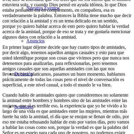
estuviera solo, y cuando Dios pensó en ayuda idónea, lo que Dios
Nuestros Eventos
estaba pensando era en complemento, en compañera, esa es
verdaderamente la palabra. Entonces la Biblia tiene mucho que decir
con relación a la amistad y es un tema delicado en un sentido,
porque yo quiero hablar acerca de esto pero quiero hablar la verdad
acerca de la amistad, porque de eso se trata y me gustaría mencionar
algunos datos con relación a la amistad.
Anuncios
En primer lugar déjeme decirle que hay cuatro tipos de amistades,
por decir algo, tenemos aquellos amigos casuales y esto para que
usted identifique porque son cosas que vivimos pero que nunca nos
detenemos para analizarlas, para reflexionarlas, pero tenemos
amigos casuales que son aquellas amistades con las que nos
Donación
llevamos bien, platicamos, pasamos un buen momento, hablamos
prácticamente de todas las cosas pero el nivel de conversación es
superficial, a este nivel casual, a todo el mundo le va bien.
Cuando hablo de amistades quiero que consideremos no solamente
la amistad entre hombres y hombres sino de las amistades entre las
mujeres, que sí es terrible eso, la experiencia que yo he vivido a lo
Seminario
largo de una vida es que amistades entre las mujeres, mientras más
fuerte ha sido la amistad, el día que se enojan se llenan de odio, por
eso me estaba rehusando hablar de esto por varios días, pero vamos
a hablar las cosas como son, porque la verdad es que la palabra del
Señor es un espejo para cada uno de nosotros, no podemos exigir