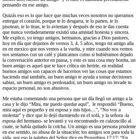
pensando en ese amigo.
Quizás eso es lo que hace que muchas veces nosotros no queramos
entregar el corazón, porque te lo desgarra, te lo parten, te lo
pisotean, te lo tiran, te lo avientan y después de eso te das cuenta
que nunca verdaderamente existió una amistad honesta y sincera.
Me explico, yo tengo amigos, hermanos, gracias a Dios pastores,
hoy en día que dejamos de vernos 3, 4, 5 años, tengo mi amigo alla
en en mexico que nos vemos a la vuelta, y mire cuando nos vemos
nos sentamos con un café y platicamos como si hubiéramos dejado
la conversación anterior en pausa, y esto es una cosa muy bonita, un
buen amigo es aquel que te hace crítica sin herirte, en realidad
buenos amigos son capaces de hacernos ver las cosas que estamos
haciendo mal también, un buen amigo te ayuda a tomar decisiones
sabias, un buen amigo es perdonador, un buen amigo no invade tu
espacio personal, no son abusivos.
Me estaba comentando una persona que un día llegó un amigo a la
casa y le dijo “Mira, me puedo quedar aquí”, le respondió “Bueno,
mira aquí es pequeño y mi esposa y mis hijos…”, “No voy a
molestar” y dice que lo dejó durmiendo en el sofá, y la señora -la
esposa del hermano- se levantó y va encontrando en calzoncillo al
cuate, se había quitado la colcha. Un amigo es una persona prudente
en ese sentido, no abusa de la situación; los amigos son para toda la
vida, por eso la palabra del Señor dice en Proverbios 17:17: “En