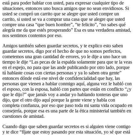
está para poder hablar con usted, para expresar cualquier tipo de
situaciones, entonces uno busca amigos que no sean envidiosos. Si
usted se compró un carrito que se alegre que usted compre un
carrito, si usted se va a comprar una casa que se alegre que usted
compre una casa “que buen hombre”, “te felicito”, “no sabes qué
alegría me da que estés prosperando” Esa es una verdadera amistad,
nos sentimos contentos por eso.
Amigos también saben guardar secretos, y te explico esto saben
guardar secretos, digo por el hecho de que no somos perfectos,
cometemos una gran cantidad de errores, yo le dije a uno hace un
tiempo le dije “Las pecas de la espalda solamente para que te la veas
en el espejo, no para que las ande publicando por otro lado, porque
tú hablaste cosas con ciertas personas y ya lo saben otra gente”
entonces dónde está ese nivel de confidencialidad que hay, las
personas que vienen a hablar conmigo aquí, alguna vez le habló con
el esposo, con la esposa, habló con partes que están en conflicto “¿y
que le dijo?” que jamás voy a andar yo hablando tonteras que uno
dijo, que el otro dijo aquí porque la gente viene y habla con
completa confianza, por eso que paso toda mi santa vida ocupado en
consejería, porque esa es una parte de la ética ministerial también en
cuestiones de amistad.
Cuando digo que saben guardar secretos es si alguien viene contigo
y te dice “fíjate que estoy pasando por esta situación, yo sé que está