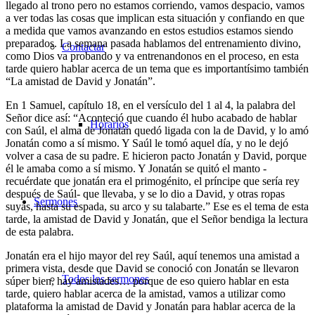
llegado al trono pero no estamos corriendo, vamos despacio, vamos
a ver todas las cosas que implican esta situación y confiando en que
a medida que vamos avanzando en estos estudios estamos siendo
preparados. La semana pasada hablamos del entrenamiento divino,
Contactar
como Dios va probando y va entrenandonos en el proceso, en esta
tarde quiero hablar acerca de un tema que es importantísimo también
“La amistad de David y Jonatán”.
En 1 Samuel, capítulo 18, en el versículo del 1 al 4, la palabra del
Señor dice así: “Aconteció que cuando él hubo acabado de hablar
Horarios
con Saúl, el alma de Jonatán quedó ligada con la de David, y lo amó
Jonatán como a sí mismo. Y Saúl le tomó aquel día, y no le dejó
volver a casa de su padre. E hicieron pacto Jonatán y David, porque
él le amaba como a sí mismo. Y Jonatán se quitó el manto -
recuérdate que jonatán era el primogénito, el príncipe que sería rey
después de Saúl- que llevaba, y se lo dio a David, y otras ropas
Sermones
suyas, hasta su espada, su arco y su talabarte.” Ese es el tema de esta
tarde, la amistad de David y Jonatán, que el Señor bendiga la lectura
de esta palabra.
Jonatán era el hijo mayor del rey Saúl, aquí tenemos una amistad a
primera vista, desde que David se conoció con Jonatán se llevaron
Todos los sermones
súper bien, hay amistades… porque de eso quiero hablar en esta
tarde, quiero hablar acerca de la amistad, vamos a utilizar como
plataforma la amistad de David y Jonatán para hablar acerca de la