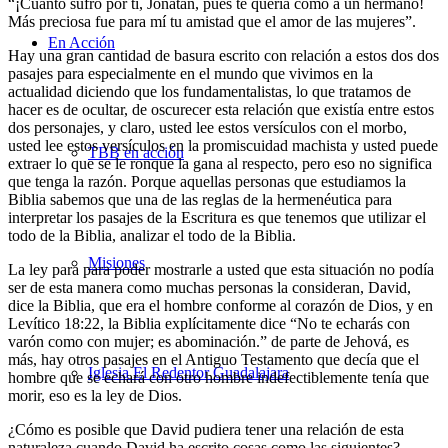
“¡Cuánto sufro por ti, Jonatán, pues te quería como a un hermano!
Más preciosa fue para mí tu amistad que el amor de las mujeres”.
En Acción
Hay una gran cantidad de basura escrito con relación a estos dos dos
pasajes para especialmente en el mundo que vivimos en la
actualidad diciendo que los fundamentalistas, lo que tratamos de
hacer es de ocultar, de oscurecer esta relación que existía entre estos
dos personajes, y claro, usted lee estos versículos con el morbo,
usted lee estos versículos en la promiscuidad machista y usted puede
TBB en acción
extraer lo que se le ronque la gana al respecto, pero eso no significa
que tenga la razón. Porque aquellas personas que estudiamos la
Biblia sabemos que una de las reglas de la hermenéutica para
interpretar los pasajes de la Escritura es que tenemos que utilizar el
todo de la Biblia, analizar el todo de la Biblia.
Misiones
La ley para para poder mostrarle a usted que esta situación no podía
ser de esta manera como muchas personas la consideran, David,
dice la Biblia, que era el hombre conforme al corazón de Dios, y en
Levítico 18:22, la Biblia explícitamente dice “No te echarás con
varón como con mujer; es abominación.” de parte de Jehová, es
más, hay otros pasajes en el Antiguo Testamento que decía que el
Iglesia El Redentor Guadalajara
hombre que se echará con otro hombre indefectiblemente tenía que
morir, eso es la ley de Dios.
¿
Cómo es posible que David pudiera tener una relación de esta
naturaleza cuando David ha escrito cosas como las siguientes?