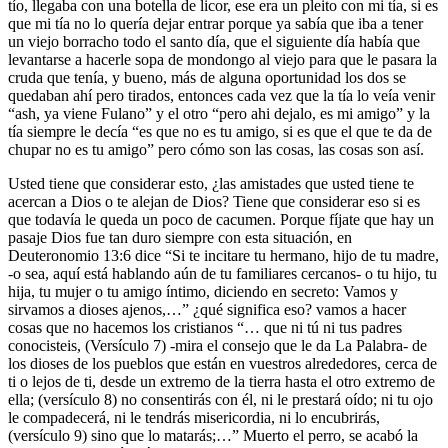
tío, llegaba con una botella de licor, ese era un pleito con mi tía, si es
que mi tía no lo quería dejar entrar porque ya sabía que iba a tener
un viejo borracho todo el santo día, que el siguiente día había que
levantarse a hacerle sopa de mondongo al viejo para que le pasara la
cruda que tenía, y bueno, más de alguna oportunidad los dos se
quedaban ahí pero tirados, entonces cada vez que la tía lo veía venir
“ash, ya viene Fulano” y el otro “pero ahi dejalo, es mi amigo” y la
tía siempre le decía “es que no es tu amigo, si es que el que te da de
chupar no es tu amigo” pero cómo son las cosas, las cosas son así.
Usted tiene que considerar esto, ¿las amistades que usted tiene te
acercan a Dios o te alejan de Dios? Tiene que considerar eso si es
que todavía le queda un poco de cacumen. Porque fíjate que hay un
pasaje Dios fue tan duro siempre con esta situación, en
Deuteronomio 13:6 dice “Si te incitare tu hermano, hijo de tu madre,
-o sea, aquí está hablando aún de tu familiares cercanos- o tu hijo, tu
hija, tu mujer o tu amigo íntimo, diciendo en secreto: Vamos y
sirvamos a dioses ajenos,…” ¿qué significa eso? vamos a hacer
cosas que no hacemos los cristianos “… que ni tú ni tus padres
conocisteis, (Versículo 7) -mira el consejo que le da La Palabra- de
los dioses de los pueblos que están en vuestros alrededores, cerca de
ti o lejos de ti, desde un extremo de la tierra hasta el otro extremo de
ella; (versículo 8) no consentirás con él, ni le prestará oído; ni tu ojo
le compadecerá, ni le tendrás misericordia, ni lo encubrirás,
(versículo 9) sino que lo matarás;…” Muerto el perro, se acabó la