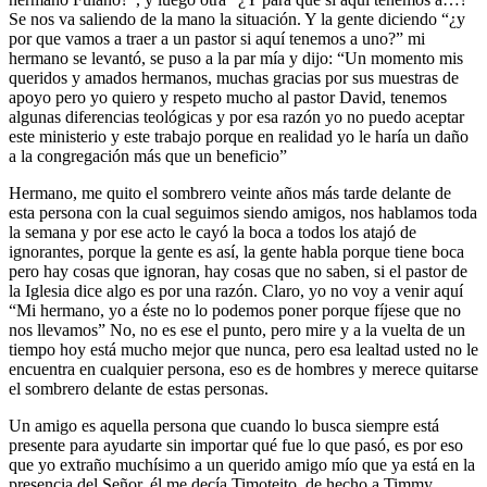
Se nos va saliendo de la mano la situación. Y la gente diciendo “¿y
por que vamos a traer a un pastor si aquí tenemos a uno?” mi
hermano se levantó, se puso a la par mía y dijo: “Un momento mis
queridos y amados hermanos, muchas gracias por sus muestras de
apoyo pero yo quiero y respeto mucho al pastor David, tenemos
algunas diferencias teológicas y por esa razón yo no puedo aceptar
este ministerio y este trabajo porque en realidad yo le haría un daño
a la congregación más que un beneficio”
Hermano, me quito el sombrero veinte años más tarde delante de
esta persona con la cual seguimos siendo amigos, nos hablamos toda
la semana y por ese acto le cayó la boca a todos los atajó de
ignorantes, porque la gente es así, la gente habla porque tiene boca
pero hay cosas que ignoran, hay cosas que no saben, si el pastor de
la Iglesia dice algo es por una razón. Claro, yo no voy a venir aquí
“Mi hermano, yo a éste no lo podemos poner porque fíjese que no
nos llevamos” No, no es ese el punto, pero mire y a la vuelta de un
tiempo hoy está mucho mejor que nunca, pero esa lealtad usted no le
encuentra en cualquier persona, eso es de hombres y merece quitarse
el sombrero delante de estas personas.
Un amigo es aquella persona que cuando lo busca siempre está
presente para ayudarte sin importar qué fue lo que pasó, es por eso
que yo extraño muchísimo a un querido amigo mío que ya está en la
presencia del Señor, él me decía Timoteito, de hecho a Timmy