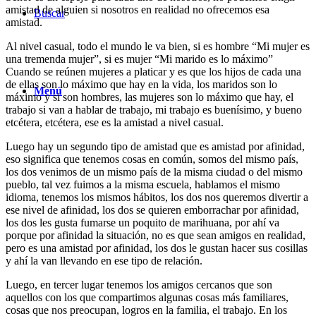
amistad de alguien si nosotros en realidad no ofrecemos esa
Buscar
amistad.
Al nivel casual, todo el mundo le va bien, si es hombre “Mi mujer es
una tremenda mujer”, si es mujer “Mi marido es lo máximo”
Cuando se reúnen mujeres a platicar y es que los hijos de cada una
de ellas son lo máximo que hay en la vida, los maridos son lo
Menú
máximo y si son hombres, las mujeres son lo máximo que hay, el
trabajo si van a hablar de trabajo, mi trabajo es buenísimo, y bueno
etcétera, etcétera, ese es la amistad a nivel casual.
Luego hay un segundo tipo de amistad que es amistad por afinidad,
eso significa que tenemos cosas en común, somos del mismo país,
los dos venimos de un mismo país de la misma ciudad o del mismo
pueblo, tal vez fuimos a la misma escuela, hablamos el mismo
idioma, tenemos los mismos hábitos, los dos nos queremos divertir a
ese nivel de afinidad, los dos se quieren emborrachar por afinidad,
los dos les gusta fumarse un poquito de marihuana, por ahí va
porque por afinidad la situación, no es que sean amigos en realidad,
pero es una amistad por afinidad, los dos le gustan hacer sus cosillas
y ahí la van llevando en ese tipo de relación.
Luego, en tercer lugar tenemos los amigos cercanos que son
aquellos con los que compartimos algunas cosas más familiares,
cosas que nos preocupan, logros en la familia, el trabajo. En los