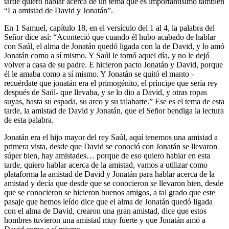
tarde quiero hablar acerca de un tema que es importantísimo también
“La amistad de David y Jonatán”.
En 1 Samuel, capítulo 18, en el versículo del 1 al 4, la palabra del
Señor dice así: “Aconteció que cuando él hubo acabado de hablar
con Saúl, el alma de Jonatán quedó ligada con la de David, y lo amó
Jonatán como a sí mismo. Y Saúl le tomó aquel día, y no le dejó
volver a casa de su padre. E hicieron pacto Jonatán y David, porque
él le amaba como a sí mismo. Y Jonatán se quitó el manto -
recuérdate que jonatán era el primogénito, el príncipe que sería rey
después de Saúl- que llevaba, y se lo dio a David, y otras ropas
suyas, hasta su espada, su arco y su talabarte.” Ese es el tema de esta
tarde, la amistad de David y Jonatán, que el Señor bendiga la lectura
de esta palabra.
Jonatán era el hijo mayor del rey Saúl, aquí tenemos una amistad a
primera vista, desde que David se conoció con Jonatán se llevaron
súper bien, hay amistades… porque de eso quiero hablar en esta
tarde, quiero hablar acerca de la amistad, vamos a utilizar como
plataforma la amistad de David y Jonatán para hablar acerca de la
amistad y decía que desde que se conocieron se llevaron bien, desde
que se conocieron se hicieron buenos amigos, a tal grado que este
pasaje que hemos leído dice que el alma de Jonatán quedó ligada
con el alma de David, crearon una gran amistad, dice que estos
hombres tuvieron una amistad muy fuerte y que Jonatán amó a