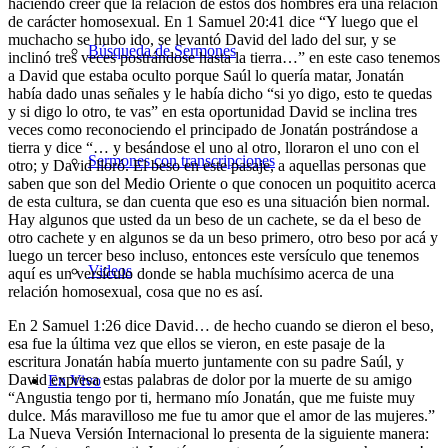
haciendo creer que la relación de estos dos hombres era una relación
de carácter homosexual. En 1 Samuel 20:41 dice “Y luego que el
muchacho se hubo ido, se levantó David del lado del sur, y se
Búsqueda de Sermones
inclinó tres veces postrándose hasta la tierra…” en este caso tenemos
a David que estaba oculto porque Saúl lo quería matar, Jonatán
había dado unas señales y le había dicho “si yo digo, esto te quedas
y si digo lo otro, te vas” en esta oportunidad David se inclina tres
veces como reconociendo el principado de Jonatán postrándose a
tierra y dice “… y besándose el uno al otro, lloraron el uno con el
Sermones con transcripciones
otro; y David lloró. El beso en este pasaje, a aquellas personas que
saben que son del Medio Oriente o que conocen un poquitito acerca
de esta cultura, se dan cuenta que eso es una situación bien normal.
Hay algunos que usted da un beso de un cachete, se da el beso de
otro cachete y en algunos se da un beso primero, otro beso por acá y
luego un tercer beso incluso, entonces este versículo que tenemos
Videos
aquí es un versículo donde se habla muchísimo acerca de una
relación homosexual, cosa que no es así.
En 2 Samuel 1:26 dice David… de hecho cuando se dieron el beso,
esa fue la última vez que ellos se vieron, en este pasaje de la
escritura Jonatán había muerto juntamente con su padre Saúl, y
David expresa estas palabras de dolor por la muerte de su amigo
En Vivo
“Angustia tengo por ti, hermano mío Jonatán, que me fuiste muy
dulce. Más maravilloso me fue tu amor que el amor de las mujeres.”
La Nueva Versión Internacional lo presenta de la siguiente manera: