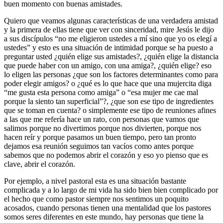
buen momento con buenas amistades.
Quiero que veamos algunas características de una verdadera amistad
y la primera de ellas tiene que ver con sinceridad, mire Jesús le dijo
a sus discípulos “no me eligieron ustedes a mí sino que yo os elegí a
ustedes” y esto es una situación de intimidad porque se ha puesto a
preguntar usted ¿quién elige sus amistades?, ¿quién elige la distancia
que puede haber con un amigo, con una amiga?, ¿quién elige? eso
lo eligen las personas ¿que son los factores determinantes como para
poder elegir amigos? o ¿qué es lo que hace que una mujercita diga
“me gusta esta persona como amiga” o “esa mujer me cae mal
porque la siento tan superficial”?, ¿que son ese tipo de ingredientes
que se toman en cuenta? o simplemente ese tipo de reuniones afines
a las que me refería hace un rato, con personas que vamos que
salimos porque no divertimos porque nos divierten, porque nos
hacen reír y porque pasamos un buen tiempo, pero tan pronto
dejamos esa reunión seguimos tan vacíos como antes porque
sabemos que no podemos abrir el corazón y eso yo pienso que es
clave, abrir el corazón.
Por ejemplo, a nivel pastoral esta es una situación bastante
complicada y a lo largo de mi vida ha sido bien bien complicado por
el hecho que como pastor siempre nos sentimos un poquito
acosados, cuando personas tienen una mentalidad que los pastores
somos seres diferentes en este mundo, hay personas que tiene la