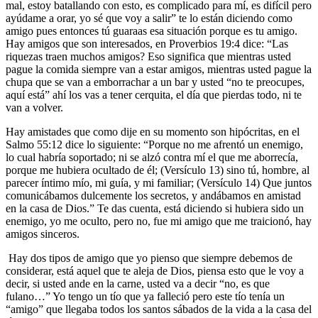
mal, estoy batallando con esto, es complicado para mí, es difícil pero
ayúdame a orar, yo sé que voy a salir” te lo están diciendo como
amigo pues entonces tú guaraas esa situación porque es tu amigo.
Hay amigos que son interesados, en Proverbios 19:4 dice: “Las
riquezas traen muchos amigos? Eso significa que mientras usted
pague la comida siempre van a estar amigos, mientras usted pague la
chupa que se van a emborrachar a un bar y usted “no te preocupes,
aquí está” ahí los vas a tener cerquita, el día que pierdas todo, ni te
van a volver.
Hay amistades que como dije en su momento son hipócritas, en el
Salmo 55:12 dice lo siguiente: “Porque no me afrentó un enemigo,
lo cual habría soportado; ni se alzó contra mí el que me aborrecía,
porque me hubiera ocultado de él; (Versículo 13) sino tú, hombre, al
parecer íntimo mío, mi guía, y mi familiar; (Versículo 14) Que juntos
comunicábamos dulcemente los secretos, y andábamos en amistad
en la casa de Dios.” Te das cuenta, está diciendo si hubiera sido un
enemigo, yo me oculto, pero no, fue mi amigo que me traicionó, hay
amigos sinceros.
Hay dos tipos de amigo que yo pienso que siempre debemos de
considerar, está aquel que te aleja de Dios, piensa esto que le voy a
decir, si usted ande en la carne, usted va a decir “no, es que
fulano…” Yo tengo un tío que ya falleció pero este tío tenía un
“amigo” que llegaba todos los santos sábados de la vida a la casa del