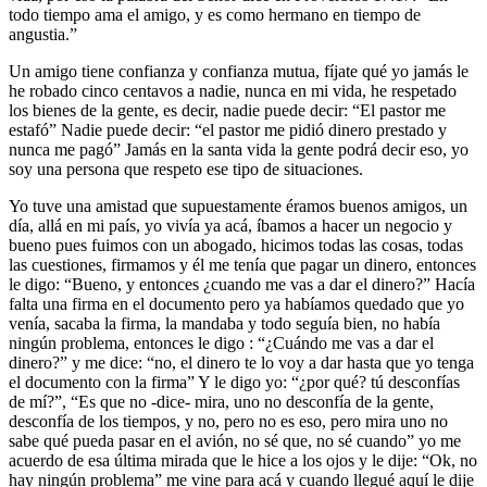
todo tiempo ama el amigo, y es como hermano en tiempo de
angustia.”
Un amigo tiene confianza y confianza mutua, fíjate qué yo jamás le
he robado cinco centavos a nadie, nunca en mi vida, he respetado
los bienes de la gente, es decir, nadie puede decir: “El pastor me
estafó” Nadie puede decir: “el pastor me pidió dinero prestado y
nunca me pagó” Jamás en la santa vida la gente podrá decir eso, yo
soy una persona que respeto ese tipo de situaciones.
Yo tuve una amistad que supuestamente éramos buenos amigos, un
día, allá en mi país, yo vivía ya acá, íbamos a hacer un negocio y
bueno pues fuimos con un abogado, hicimos todas las cosas, todas
las cuestiones, firmamos y él me tenía que pagar un dinero, entonces
le digo: “Bueno, y entonces ¿cuando me vas a dar el dinero?” Hacía
falta una firma en el documento pero ya habíamos quedado que yo
venía, sacaba la firma, la mandaba y todo seguía bien, no había
ningún problema, entonces le digo : “¿Cuándo me vas a dar el
dinero?” y me dice: “no, el dinero te lo voy a dar hasta que yo tenga
el documento con la firma” Y le digo yo: “¿por qué? tú desconfías
de mí?”, “Es que no -dice- mira, uno no desconfía de la gente,
desconfía de los tiempos, y no, pero no es eso, pero mira uno no
sabe qué pueda pasar en el avión, no sé que, no sé cuando” yo me
acuerdo de esa última mirada que le hice a los ojos y le dije: “Ok, no
hay ningún problema” me vine para acá y cuando llegué aquí le dije