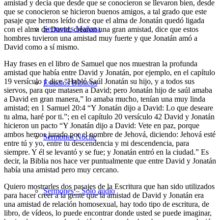
amistad y decía que desde que se conocieron se llevaron bien, desde
que se conocieron se hicieron buenos amigos, a tal grado que este
pasaje que hemos leído dice que el alma de Jonatán quedó ligada
Sermones Mañana
con el alma de David, crearon una gran amistad, dice que estos
hombres tuvieron una amistad muy fuerte y que Jonatán amó a
David como a sí mismo.
Hay frases en el libro de Samuel que nos muestran la profunda
amistad que había entre David y Jonatán, por ejemplo, en el capítulo
19 versículo 1 dice “Habló Saúl Jonatán su hijo, y a todos sus
Estudios Bíblicos
siervos, para que matasen a David; pero Jonatán hijo de saúl amaba
a David en gran manera,” lo amaba mucho, tenían una muy linda
amistad; en 1 Samuel 20:4 “Y Jonatán dijo a David: Lo que deseare
tu alma, haré por ti.”; en el capítulo 20 versículo 42 David y Jonatán
hicieron un pacto “Y Jonatán dijo a David: Vete en paz, porque
ambos hemos jurado por el nombre de Jehová, diciendo: Jehová esté
Sermones Noche
entre tú y yo, entre tu descendencia y mi descendencia, para
siempre. Y él se levantó y se fue; y Jonatán entró en la ciudad.” Es
decir, la Biblia nos hace ver puntualmente que entre David y Jonatán
había una amistad pero muy cercano.
Quiero mostrarles dos pasajes de la Escritura que han sido utilizados
Sermones – Solo audio
para hacer creer a la gente que la amistad de David y Jonatán era
una amistad de relación homosexual, hay todo tipo de escritura, de
libro, de vídeos, lo puede encontrar donde usted se puede imaginar,