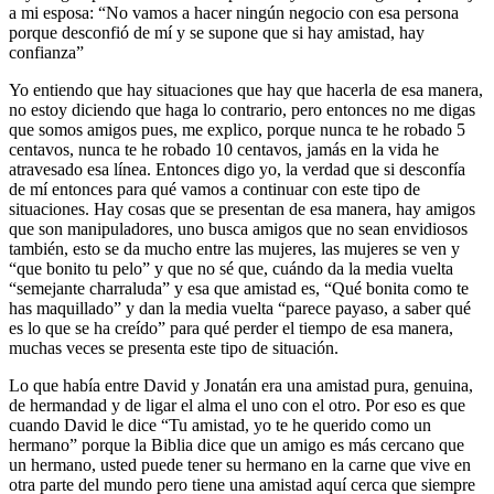
a mi esposa: “No vamos a hacer ningún negocio con esa persona
porque desconfió de mí y se supone que si hay amistad, hay
confianza”
Yo entiendo que hay situaciones que hay que hacerla de esa manera,
no estoy diciendo que haga lo contrario, pero entonces no me digas
que somos amigos pues, me explico, porque nunca te he robado 5
centavos, nunca te he robado 10 centavos, jamás en la vida he
atravesado esa línea. Entonces digo yo, la verdad que si desconfía
de mí entonces para qué vamos a continuar con este tipo de
situaciones. Hay cosas que se presentan de esa manera, hay amigos
que son manipuladores, uno busca amigos que no sean envidiosos
también, esto se da mucho entre las mujeres, las mujeres se ven y
“que bonito tu pelo” y que no sé que, cuándo da la media vuelta
“semejante charraluda” y esa que amistad es, “Qué bonita como te
has maquillado” y dan la media vuelta “parece payaso, a saber qué
es lo que se ha creído” para qué perder el tiempo de esa manera,
muchas veces se presenta este tipo de situación.
Lo que había entre David y Jonatán era una amistad pura, genuina,
de hermandad y de ligar el alma el uno con el otro. Por eso es que
cuando David le dice “Tu amistad, yo te he querido como un
hermano” porque la Biblia dice que un amigo es más cercano que
un hermano, usted puede tener su hermano en la carne que vive en
otra parte del mundo pero tiene una amistad aquí cerca que siempre