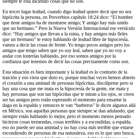
siempre te está diciendo cosas que no son.
En tercer lugar lealtad, cuando digo lealtad quiere decir que no sea
hipócrita la persona, en Proverbios capítulo 18:24 dice: “El hombre
que tiene amigos ha de mostrarse amigo; Y amigo hay más unido
que un hermano.” Pero la Nueva Versión Internacional ese versículo
dice: “Hay amigos que llevan a la ruina, y hay amigos más fieles
que un hermano” te estoy hablando de lealtad libre de hipocresía,
vamos a decir las cosas de frente. Yo tengo pocos amigos pero los
amigos que tengo saben que yo soy leal, saben que yo no voy a
andar con tonterías hablando, por eso somos amigos por la
confianza que tenemos de decir las cosas precisamente como son.
Esta situación es bien importante y la lealtad es lo contrario de la
traición y eso viera que duro es, porque muchas veces hemos abierto
el corazón a una amistad de personas hipócritas, discúlpeme pero si
hay una cosa que me mata es la hipocresía de la gente, me mata y
hay personas que son tan hipócritas que te miran a los ojos, se creen
ser tus amigos pero están esperando el momento para ensartar la
daga en la espalda y entonces te van “barberos” le dicen algunos allá
en México, son aquellas personas que siempre se dan adulando, que
siempre están hablando lo mejor, pero el momento menos pensado
hicieron cosas tremendas, cosas terribles y a escondidas, a espalda,
eso no puede ser una amistad y no hay cosa más terrible que estarse
escondiendo de personas de esa naturaleza, eso es lo que uno busca,