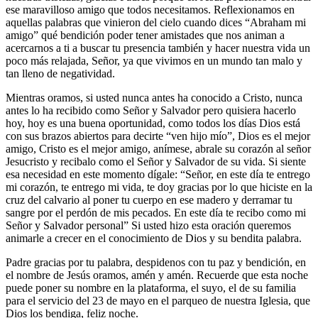
ese maravilloso amigo que todos necesitamos. Reflexionamos en
aquellas palabras que vinieron del cielo cuando dices “Abraham mi
amigo” qué bendición poder tener amistades que nos animan a
acercarnos a ti a buscar tu presencia también y hacer nuestra vida un
poco más relajada, Señor, ya que vivimos en un mundo tan malo y
tan lleno de negatividad.
Mientras oramos, si usted nunca antes ha conocido a Cristo, nunca
antes lo ha recibido como Señor y Salvador pero quisiera hacerlo
hoy, hoy es una buena oportunidad, como todos los días Dios está
con sus brazos abiertos para decirte “ven hijo mío”, Dios es el mejor
amigo, Cristo es el mejor amigo, anímese, abrale su corazón al señor
Jesucristo y recibalo como el Señor y Salvador de su vida. Si siente
esa necesidad en este momento dígale: “Señor, en este día te entrego
mi corazón, te entrego mi vida, te doy gracias por lo que hiciste en la
cruz del calvario al poner tu cuerpo en ese madero y derramar tu
sangre por el perdón de mis pecados. En este día te recibo como mi
Señor y Salvador personal” Si usted hizo esta oración queremos
animarle a crecer en el conocimiento de Dios y su bendita palabra.
Padre gracias por tu palabra, despidenos con tu paz y bendición, en
el nombre de Jesús oramos, amén y amén. Recuerde que esta noche
puede poner su nombre en la plataforma, el suyo, el de su familia
para el servicio del 23 de mayo en el parqueo de nuestra Iglesia, que
Dios los bendiga, feliz noche.