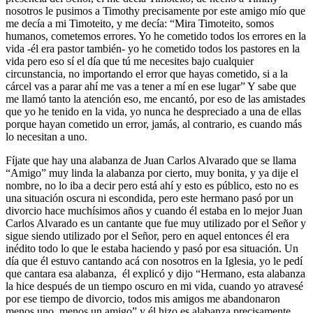
nosotros le pusimos a Timothy precisamente por este amigo mío que
me decía a mi Timoteito, y me decía: “Mira Timoteito, somos
humanos, cometemos errores. Yo he cometido todos los errores en la
vida -él era pastor también- yo he cometido todos los pastores en la
vida pero eso sí el día que tú me necesites bajo cualquier
circunstancia, no importando el error que hayas cometido, si a la
cárcel vas a parar ahí me vas a tener a mí en ese lugar” Y sabe que
me llamó tanto la atención eso, me encantó, por eso de las amistades
que yo he tenido en la vida, yo nunca he despreciado a una de ellas
porque hayan cometido un error, jamás, al contrario, es cuando más
lo necesitan a uno.
Fíjate que hay una alabanza de Juan Carlos Alvarado que se llama
“Amigo” muy linda la alabanza por cierto, muy bonita, y ya dije el
nombre, no lo iba a decir pero está ahí y esto es público, esto no es
una situación oscura ni escondida, pero este hermano pasó por un
divorcio hace muchísimos años y cuando él estaba en lo mejor Juan
Carlos Alvarado es un cantante que fue muy utilizado por el Señor y
sigue siendo utilizado por el Señor, pero en aquel entonces él era
inédito todo lo que le estaba haciendo y pasó por esa situación. Un
día que él estuvo cantando acá con nosotros en la Iglesia, yo le pedí
que cantara esa alabanza, él explicó y dijo “Hermano, esta alabanza
la hice después de un tiempo oscuro en mi vida, cuando yo atravesé
por ese tiempo de divorcio, todos mis amigos me abandonaron
menos uno, menos un amigo” y él hizo es alabanza precisamente