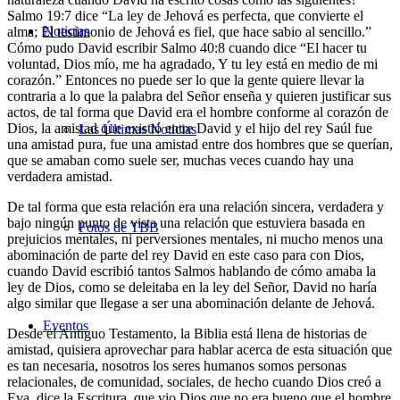
Salmo 19:7 dice “La ley de Jehová es perfecta, que convierte el
Noticias
alma; El testimonio de Jehová es fiel, que hace sabio al sencillo.”
Cómo pudo David escribir Salmo 40:8 cuando dice “El hacer tu
voluntad, Dios mío, me ha agradado, Y tu ley está en medio de mi
corazón.” Entonces no puede ser lo que la gente quiere llevar la
contraria a lo que la palabra del Señor enseña y quieren justificar sus
actos, de tal forma que David era el hombre conforme al corazón de
Dios, la amistad que existió entre David y el hijo del rey Saúl fue
Las Últimas Noticias
una amistad pura, fue una amistad entre dos hombres que se querían,
que se amaban como suele ser, muchas veces cuando hay una
verdadera amistad.
De tal forma que esta relación era una relación sincera, verdadera y
bajo ningún punto de vista una relación que estuviera basada en
Fotos de TBB
prejuicios mentales, ni perversiones mentales, ni mucho menos una
abominación de parte del rey David en este caso para con Dios,
cuando David escribió tantos Salmos hablando de cómo amaba la
ley de Dios, como se deleitaba en la ley del Señor, David no haría
algo similar que llegase a ser una abominación delante de Jehová.
Eventos
Desde el Antiguo Testamento, la Biblia está llena de historias de
amistad, quisiera aprovechar para hablar acerca de esta situación que
es tan necesaria, nosotros los seres humanos somos personas
relacionales, de comunidad, sociales, de hecho cuando Dios creó a
Eva, dice la Escritura, que vio Dios que no era bueno que el hombre