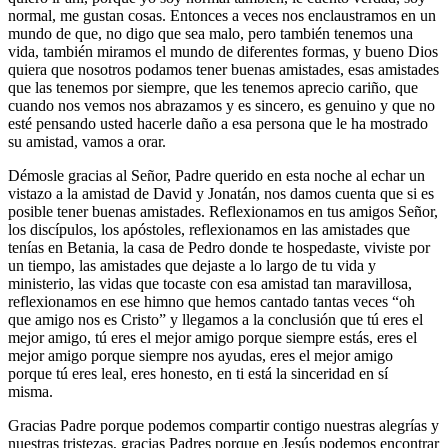
normal, me gustan cosas. Entonces a veces nos enclaustramos en un
mundo de que, no digo que sea malo, pero también tenemos una
vida, también miramos el mundo de diferentes formas, y bueno Dios
quiera que nosotros podamos tener buenas amistades, esas amistades
que las tenemos por siempre, que les tenemos aprecio cariño, que
cuando nos vemos nos abrazamos y es sincero, es genuino y que no
esté pensando usted hacerle daño a esa persona que le ha mostrado
su amistad, vamos a orar.
Démosle gracias al Señor, Padre querido en esta noche al echar un
vistazo a la amistad de David y Jonatán, nos damos cuenta que si es
posible tener buenas amistades. Reflexionamos en tus amigos Señor,
los discípulos, los apóstoles, reflexionamos en las amistades que
tenías en Betania, la casa de Pedro donde te hospedaste, viviste por
un tiempo, las amistades que dejaste a lo largo de tu vida y
ministerio, las vidas que tocaste con esa amistad tan maravillosa,
reflexionamos en ese himno que hemos cantado tantas veces “oh
que amigo nos es Cristo” y llegamos a la conclusión que tú eres el
mejor amigo, tú eres el mejor amigo porque siempre estás, eres el
mejor amigo porque siempre nos ayudas, eres el mejor amigo
porque tú eres leal, eres honesto, en ti está la sinceridad en sí
misma.
Gracias Padre porque podemos compartir contigo nuestras alegrías y
nuestras tristezas, gracias Padres porque en Jesús podemos encontrar