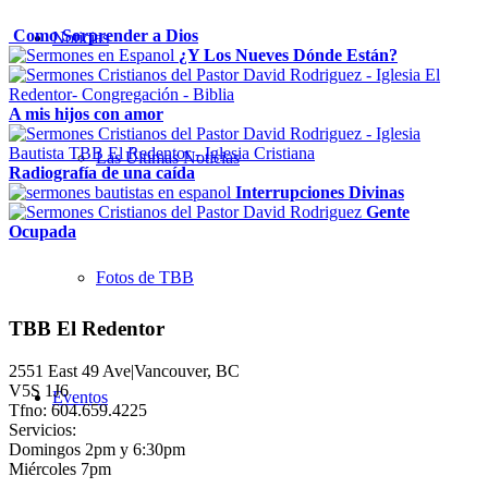
Como Sorprender a Dios
Noticias
¿Y Los Nueves Dónde Están?
A mis hijos con amor
Las Últimas Noticias
Radiografía de una caída
Interrupciones Divinas
Gente
Ocupada
Fotos de TBB
TBB El Redentor
2551 East 49 Ave|Vancouver, BC
V5S 1J6
Eventos
Tfno: 604.659.4225
Servicios:
Domingos 2pm y 6:30pm
Miércoles 7pm