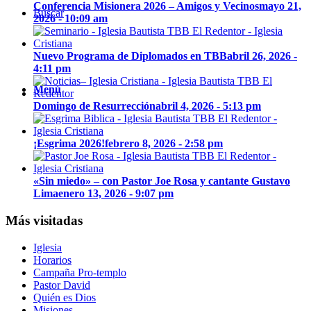
Conferencia Misionera 2026 – Amigos y Vecinos
mayo 21,
Buscar
2026 - 10:09 am
Nuevo Programa de Diplomados en TBB
abril 26, 2026 -
4:11 pm
Menú
Domingo de Resurrección
abril 4, 2026 - 5:13 pm
¡Esgrima 2026!
febrero 8, 2026 - 2:58 pm
«Sin miedo» – con Pastor Joe Rosa y cantante Gustavo
Lima
enero 13, 2026 - 9:07 pm
Más visitadas
Iglesia
Horarios
Campaña Pro-templo
Pastor David
Quién es Dios
Misiones