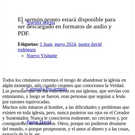
El sermón pronto estará disponible para
Nuestra Iglesia
ser descargado en formatos de audio y
PDF.
Etiquetas:
1 Juan
,
mayo 2024
,
pastor david
rodriguez
Nuevo Visitante
Todos los cristianos corremos el riesgo de abandonar la iglesia en
algún momento, aún cuando creamos que conocemos la Verdad.
Campaña Pro-templo
Las personas que un día estuvieron en sus iglesias, que servían con
entusiasmo, y luego se fueron, eran personas que seguían a Jesús
por razones equivocadas.
Muchos solo miraron al hombre, a las dificultades y problemas que
existen en toda iglesia, pero, nunca pusieron sus ojos en el Creador
y Sustentador. Nunca le conocieron realmente, no crecieron y, por
Pastor David
consiguiente, no maduraron. Otros, porque no pudieron desatarse
del mundo, o porque prosperaron, y el amor al dinero y a las cosas,
extravía de la fe, etc.