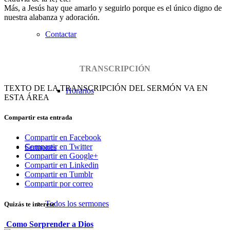
Más, a Jesús hay que amarlo y seguirlo porque es el único digno de
nuestra alabanza y adoración.
Contactar
TRANSCRIPCIÓN
TEXTO DE LA TRANSCRIPCIÓN DEL SERMÓN VA EN
Horarios
ESTA ÁREA
Compartir esta entrada
Compartir en Facebook
Compartir en Twitter
Sermones
Compartir en Google+
Compartir en Linkedin
Compartir en Tumblr
Compartir por correo
Todos los sermones
Quizás te interese
Como Sorprender a Dios