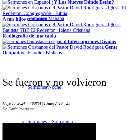
¿Y Los Nueves Dónde Están?
Sermones Mañana
A mis hijos con amor
Radiografía de una caída
Interrupciones Divinas
Gente
Ocupada
Estudios Bíblicos
Se fueron y no volvieron
Sermones Noche
Mayo 15, 2024 – 7:00PM | 1 Juan 2: 19 – 21
Dr. David Rodríguez
Sermones – Solo audio