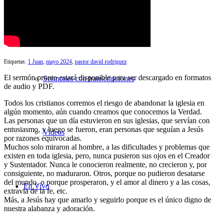
Búsqueda de Sermones
Etiquetas:
1 Juan
,
mayo 2024
,
pastor david rodriguez
El sermón pronto estará disponible para ser descargado en formatos
Sermones con transcripciones
de audio y PDF.
Todos los cristianos corremos el riesgo de abandonar la iglesia en
algún momento, aún cuando creamos que conocemos la Verdad.
Las personas que un día estuvieron en sus iglesias, que servían con
entusiasmo, y luego se fueron, eran personas que seguían a Jesús
Videos
por razones equivocadas.
Muchos solo miraron al hombre, a las dificultades y problemas que
existen en toda iglesia, pero, nunca pusieron sus ojos en el Creador
y Sustentador. Nunca le conocieron realmente, no crecieron y, por
consiguiente, no maduraron. Otros, porque no pudieron desatarse
del mundo, o porque prosperaron, y el amor al dinero y a las cosas,
En Vivo
extravía de la fe, etc.
Más, a Jesús hay que amarlo y seguirlo porque es el único digno de
nuestra alabanza y adoración.