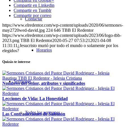
Compartir en Google+
Compartir en Linkedin
Compartir en Tumblr
Compartir por correo
Contactar
https://www.elredentor.com/wp-content/uploads/2020/06/sermones-
may2720wed-david.jpg
224
646
TBB El Redentor
https://www.elredentor.com/wp-content/uploads/2023/06/logo-tbb-
2023.png
TBB El Redentor
2020-05-27 07:53:21
2021-04-08
11:31:11
¿Jesucristo murió por todo el mundo o solamente por los
Horarios
elegidos?
Quizás te interese
Sermones
Nombres del Señor, atributos y significados
Lecciones de Vida: La Honestidad
Todos los sermones
Las Contradicciones de Salomón