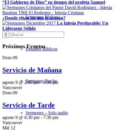
“El Gobierno de Dios” en tiempo del profeta Samuel
Sermones Mañana
¿Donde estan los que te acusan?
La Iglesia Perdurable: Un
Liderazgo Sólido
Próximos Eventos
Estudios Bíblicos
Dom
09
Servicio de Mañana
Sermones Noche
agosto 9 @ 2:00 pm
-
3:30 pm
Vancouver
Dom
09
Servicio de Tarde
Sermones – Solo audio
agosto 9 @ 6:30 pm
-
7:30 pm
Vancouver
Mié
12