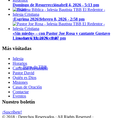
Domingo de Resurrección
abril 4, 2026 - 5:13 pm
Noticias
¡Esgrima 2026!
febrero 8, 2026 - 2:58 pm
«Sin miedo» – con Pastor Joe Rosa y cantante Gustavo
Las Últimas Noticias
Lima
enero 13, 2026 - 9:07 pm
Más visitadas
Iglesia
Horarios
Fotos de TBB
Campaña Pro-templo
Pastor David
Quién es Dios
Misiones
Casas de Oración
Contactar
Eventos
Nuestro boletín
¡Suscríbete!
© 2018 · Derechos Reservados · All Rights Reserved ·