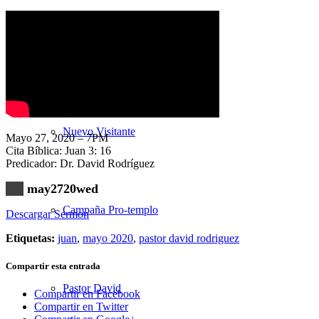
Nuestra Iglesia
Nuevo Visitante
Mayo 27, 2020 – 7PM
Cita Bíblica: Juan 3: 16
Predicador: Dr. David Rodríguez
may2720wed
Campaña Pro-templo
Descargar Sermon
Etiquetas:
juan
,
mayo 2020
,
pastor david rodriguez
Compartir esta entrada
Pastor David
Compartir en Facebook
Compartir en Twitter