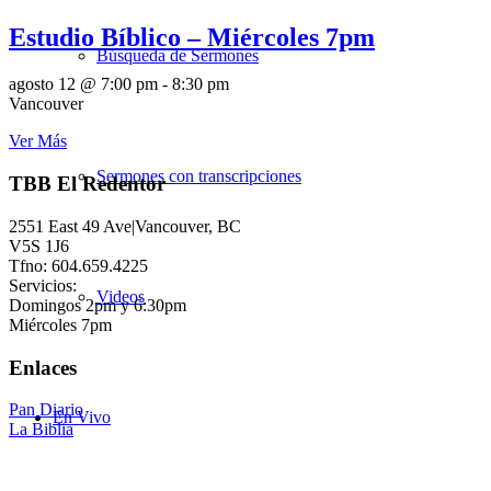
Estudio Bíblico – Miércoles 7pm
Búsqueda de Sermones
agosto 12 @ 7:00 pm
-
8:30 pm
Vancouver
Ver Más
Sermones con transcripciones
TBB El Redentor
2551 East 49 Ave|Vancouver, BC
V5S 1J6
Tfno: 604.659.4225
Servicios:
Videos
Domingos 2pm y 6:30pm
Miércoles 7pm
Enlaces
Pan Diario
En Vivo
La Biblia