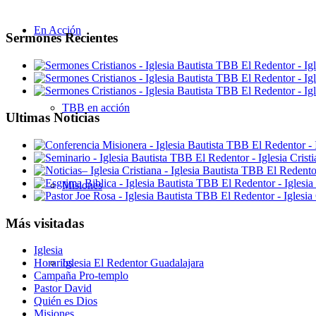
En Acción
Sermones Recientes
TBB en acción
Ultimas Noticias
Misiones
Más visitadas
Iglesia
Iglesia El Redentor Guadalajara
Horarios
Campaña Pro-templo
Pastor David
Quién es Dios
Misiones