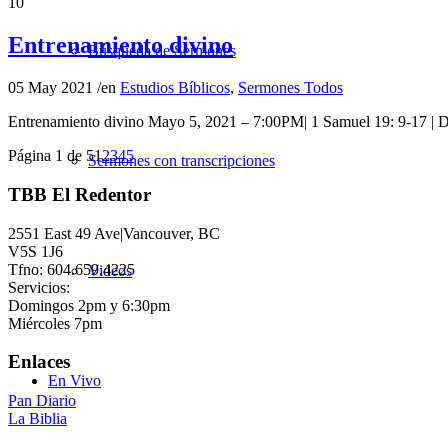
10
Entrenamiento divino
Búsqueda de Sermones
05 May 2021
/
en
Estudios Bíblicos
,
Sermones Todos
Entrenamiento divino Mayo 5, 2021 – 7:00PM| 1 Samuel 19: 9-17 |
Página 1 de 5
1
2
3
4
5
Sermones con transcripciones
TBB El Redentor
2551 East 49 Ave|Vancouver, BC
V5S 1J6
Tfno: 604.659.4225
Videos
Servicios:
Domingos 2pm y 6:30pm
Miércoles 7pm
Enlaces
En Vivo
Pan Diario
La Biblia