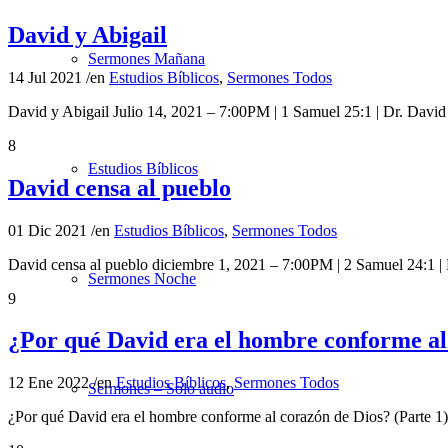
David y Abigail
Sermones Mañana
14 Jul 2021
/
en
Estudios Bíblicos
,
Sermones Todos
David y Abigail Julio 14, 2021 – 7:00PM | 1 Samuel 25:1 | Dr. Da
8
Estudios Bíblicos
David censa al pueblo
01 Dic 2021
/
en
Estudios Bíblicos
,
Sermones Todos
David censa al pueblo diciembre 1, 2021 – 7:00PM | 2 Samuel 24:1 
Sermones Noche
9
¿Por qué David era el hombre conforme al 
12 Ene 2022
/
en
Estudios Bíblicos
,
Sermones Todos
Sermones – Solo audio
¿Por qué David era el hombre conforme al corazón de Dios? (Parte 