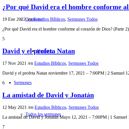
¿Por qué David era el hombre conforme al 
Contactar
19 Ene 2022
/
en
Estudios Bíblicos
,
Sermones Todos
¿Por qué David era el hombre conforme al corazón de Dios? (Parte 
5
David y el profeta Natan
Horarios
17 Nov 2021
/
en
Estudios Bíblicos
,
Sermones Todos
David y el profeta Natan noviembre 17, 2021 – 7:00PM | 2 Samuel 1
Sermones
6
La amistad de David y Jonatán
12 May 2021
/
en
Estudios Bíblicos
,
Sermones Todos
Todos los sermones
La amistad de David y Jonatán Mayo 12, 2021 – 7:00PM | 1 Samuel
7