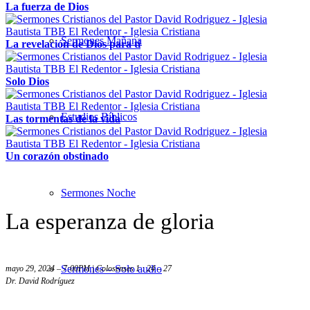
La fuerza de Dios
Sermones Mañana
La revelación de Dios para ti
Solo Dios
Estudios Bíblicos
Las tormentas de la vida
Un corazón obstinado
Sermones Noche
La esperanza de gloria
Sermones – Solo audio
mayo 29, 2024 – 7:00PM | Colosenses 1 : 24 – 27
Dr. David Rodríguez