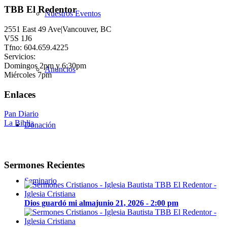
TBB El Redentor
Nuestros Eventos
2551 East 49 Ave|Vancouver, BC
V5S 1J6
Tfno: 604.659.4225
Servicios:
Domingos 2pm y 6:30pm
Anuncios
Miércoles 7pm
Enlaces
Pan Diario
La Biblia
Donación
Sermones Recientes
Seminario
Dios guardó mi alma
junio 21, 2026 - 2:00 pm