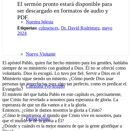
El sermón pronto estará disponible para
ser descargado en formatos de audio y
PDF.
Nuestra Iglesia
Etiquetas:
colosences
,
Dr. David Rodriguez
,
mayo
2024
Nuevo Visitante
El apóstol Pablo, quien fue hecho ministro para los gentiles, hablaba
siempre de su ministerio con gratitud a Dios. Él no se ofreció como
voluntario. Dios lo escogió. Lo tuvo por fiel. Servir a Dios en el
Ministerio sigue siendo un misterio. ¿Cómo puede Dios usar
personas tan imperfectas para algo tan perfecto, como es predicar el
Campaña Pro-templo
Evangelio?
El misterio del que habla Pablo en este capítulo es, precisamente,
que Cristo fue revelado a nosotros para esperanza de gloria. La
esperanza de que un día vamos a ir a la gloria.
Entonces, ¿cómo le damos nosotros la gloria a Cristo?
¿Cómo le mostramos al mundo que Cristo vive en nosotros, para
Pastor David
que el mundo le dé la gloria a Él?
¿Dónde y cuándo es la mejor manera de que la gente glorifique a