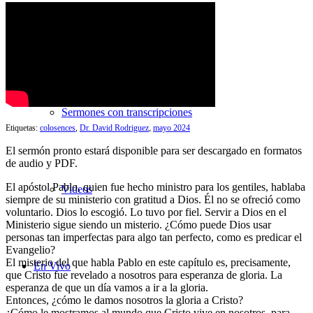
Búsqueda de Sermones
Sermones con transcripciones
Etiquetas:
colosences
,
Dr. David Rodriguez
,
mayo 2024
El sermón pronto estará disponible para ser descargado en formatos
de audio y PDF.
El apóstol Pablo, quien fue hecho ministro para los gentiles, hablaba
Videos
siempre de su ministerio con gratitud a Dios. Él no se ofreció como
voluntario. Dios lo escogió. Lo tuvo por fiel. Servir a Dios en el
Ministerio sigue siendo un misterio. ¿Cómo puede Dios usar
personas tan imperfectas para algo tan perfecto, como es predicar el
Evangelio?
El misterio del que habla Pablo en este capítulo es, precisamente,
En Vivo
que Cristo fue revelado a nosotros para esperanza de gloria. La
esperanza de que un día vamos a ir a la gloria.
Entonces, ¿cómo le damos nosotros la gloria a Cristo?
¿Cómo le mostramos al mundo que Cristo vive en nosotros, para