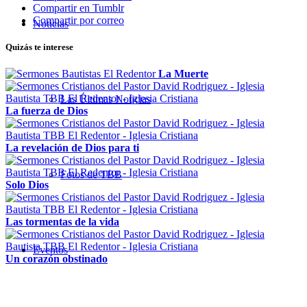
Compartir en Tumblr
Compartir por correo
Noticias
Quizás te interese
La Muerte
Las Últimas Noticias
La fuerza de Dios
La revelación de Dios para ti
Fotos de TBB
Solo Dios
Las tormentas de la vida
Eventos
Un corazón obstinado