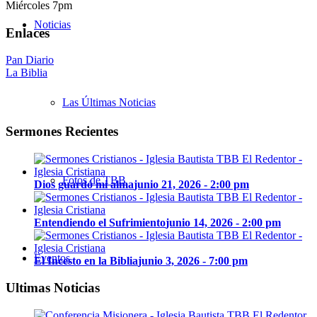
Miércoles 7pm
Noticias
Enlaces
Pan Diario
La Biblia
Las Últimas Noticias
Sermones Recientes
Fotos de TBB
Dios guardó mi alma
junio 21, 2026 - 2:00 pm
Entendiendo el Sufrimiento
junio 14, 2026 - 2:00 pm
Eventos
El Incesto en la Biblia
junio 3, 2026 - 7:00 pm
Ultimas Noticias