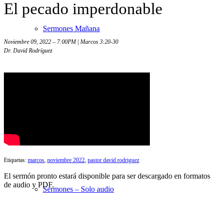
El pecado imperdonable
Sermones Mañana
Noviembre 09, 2022 – 7:00PM | Marcos 3:20-30
Dr. David Rodríguez
Estudios Bíblicos
Sermones Noche
Etiquetas:
marcos
,
noviembre 2022
,
pastor david rodriguez
El sermón pronto estará disponible para ser descargado en formatos
de audio y PDF.
Sermones – Solo audio