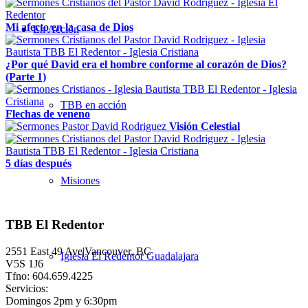
Mi afecto en la casa de Dios
En Acción
¿Por qué David era el hombre conforme al corazón de Dios?
(Parte 1)
TBB en acción
Flechas de veneno
Visión Celestial
5 días después
Misiones
TBB El Redentor
2551 East 49 Ave|Vancouver, BC
Iglesia El Redentor Guadalajara
V5S 1J6
Tfno: 604.659.4225
Servicios:
Domingos 2pm y 6:30pm