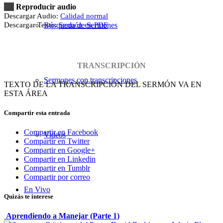
Reproducir audio
Descargar Audio:
Calidad normal
Descargar Texto:
Sermón en PDF
Búsqueda de Sermones
TRANSCRIPCIÓN
Sermones con transcripciones
TEXTO DE LA TRANSCRIPCIÓN DEL SERMÓN VA EN
ESTA ÁREA
Compartir esta entrada
Compartir en Facebook
Videos
Compartir en Twitter
Compartir en Google+
Compartir en Linkedin
Compartir en Tumblr
Compartir por correo
En Vivo
Quizás te interese
Aprendiendo a Manejar (Parte 1)