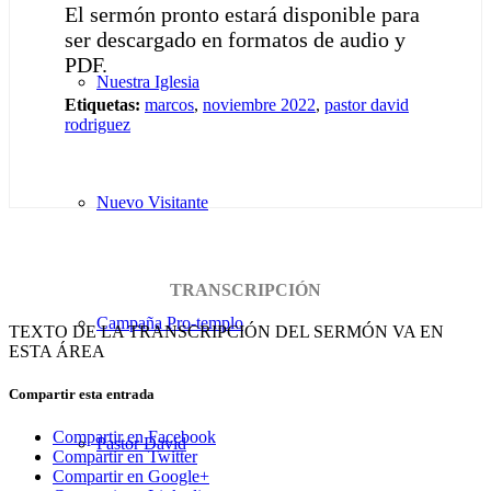
El sermón pronto estará disponible para
ser descargado en formatos de audio y
PDF.
Nuestra Iglesia
Etiquetas:
marcos
,
noviembre 2022
,
pastor david
rodriguez
Nuevo Visitante
TRANSCRIPCIÓN
Campaña Pro-templo
TEXTO DE LA TRANSCRIPCIÓN DEL SERMÓN VA EN
ESTA ÁREA
Compartir esta entrada
Compartir en Facebook
Pastor David
Compartir en Twitter
Compartir en Google+