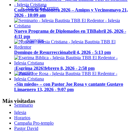
Nuestros Eventos
Conferencia Misionera 2026 – Amigos y Vecinos
mayo 21,
2026 - 10:09 am
Nuevo Programa de Diplomados en TBB
abril 26, 2026 -
4:11 pm
Anuncios
Domingo de Resurrección
abril 4, 2026 - 5:13 pm
¡Esgrima 2026!
febrero 8, 2026 - 2:58 pm
Donación
«Sin miedo» – con Pastor Joe Rosa y cantante Gustavo
Lima
enero 13, 2026 - 9:07 pm
Más visitadas
Seminario
Iglesia
Horarios
Campaña Pro-templo
Pastor David