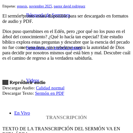
Etiquetas:
genesis
,
noviembre 2025
,
pastor david rodriguez
Búsqueda de Sermones
El sermón pronto estará disponible para ser descargado en formatos
de audio y PDF.
Dios puso querubines en el Edén, pero ¿por qué no los puso en el
árbol del conocimiento? ¿Qué lo hacía tan especial? Este estudio
bíblico explora estas preguntas y descubre que la esencia del pecado
no fue comer una fruta, sino rebelarse contra la autoridad de Dios
Sermones con transcripciones
para decidir por nosotros mismos qué está bien y mal. Descubre cuál
es el camino de regreso a la verdadera sabiduría.
Videos
Reproducir audio
Descargar Audio:
Calidad normal
Descargar Texto:
Sermón en PDF
En Vivo
TRANSCRIPCIÓN
TEXTO DE LA TRANSCRIPCIÓN DEL SERMÓN VA EN