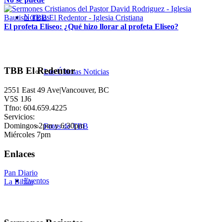
Noticias
El profeta Eliseo: ¿Qué hizo llorar al profeta Eliseo?
TBB El Redentor
Las Últimas Noticias
2551 East 49 Ave|Vancouver, BC
V5S 1J6
Tfno: 604.659.4225
Servicios:
Domingos 2pm y 6:30pm
Fotos de TBB
Miércoles 7pm
Enlaces
Pan Diario
Eventos
La Biblia