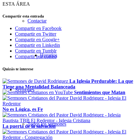
ESTA ÁREA
Compartir esta entrada
Contactar
Compartir en Facebook
Compartir en Twitter
Compartir en Google+
Compartir en Linkedin
Compartir en Tumblr
Horarios
Compartir por correo
Quizás te interese
La Iglesia Perdurable: La que
Tiene una Mentalidad Balanceada
Sermones
Sentimientos que Matan
No es Lógica, es Fe
Todos los sermones
La puerta de la salvación