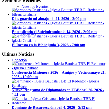
Sermones Recientes
Nuestros Eventos
Dios guardó mi alma
junio 21, 2026 - 2:00 pm
Entendiendo el Sufrimiento
junio 14, 2026 - 2:00 pm
Anuncios
El Incesto en la Biblia
junio 3, 2026 - 7:00 pm
Ultimas Noticias
Donación
Conferencia Misionera 2026 – Amigos y Vecinos
mayo 21,
2026 - 10:09 am
Seminario
Nuevo Programa de Diplomados en TBB
abril 26, 2026 -
4:11 pm
Domingo de Resurrección
abril 4, 2026 - 5:13 pm