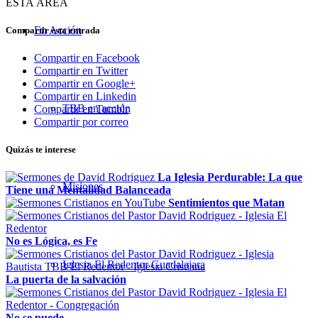
ESTA ÁREA
En Acción
Compartir esta entrada
Compartir en Facebook
Compartir en Twitter
Compartir en Google+
Compartir en Linkedin
TBB en acción
Compartir en Tumblr
Compartir por correo
Quizás te interese
La Iglesia Perdurable: La que
Misiones
Tiene una Mentalidad Balanceada
Sentimientos que Matan
No es Lógica, es Fe
Iglesia El Redentor Guadalajara
La puerta de la salvación
No se puede