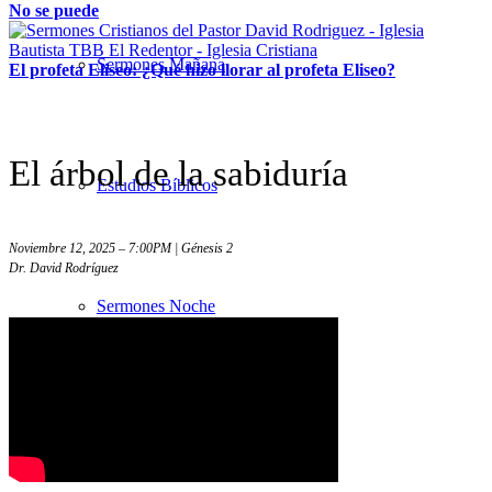
No se puede
Sermones Mañana
El profeta Eliseo: ¿Qué hizo llorar al profeta Eliseo?
El árbol de la sabiduría
Estudios Bíblicos
Noviembre 12, 2025 – 7:00PM | Génesis 2
Dr. David Rodríguez
Sermones Noche
Sermones – Solo audio