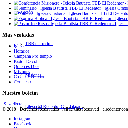
En Acción
Más visitadas
TBB en acción
Iglesia
Horarios
Campaña Pro-templo
Pastor David
Quién es Dios
Misiones
Misiones
Casas de Oración
Contactar
Nuestro boletín
¡Suscríbete!
Iglesia El Redentor Guadalajara
© 2018 · Derechos Reservados · All Rights Reserved · elredentor.com
Instagram
Facebook