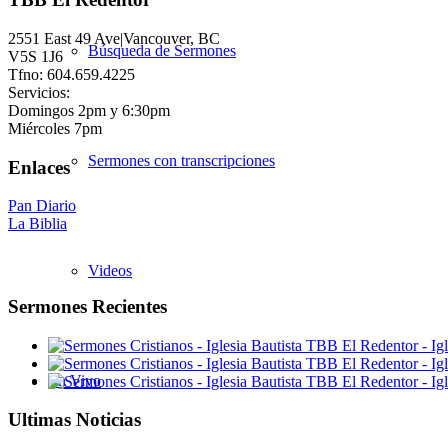
2551 East 49 Ave|Vancouver, BC
Búsqueda de Sermones
V5S 1J6
Tfno: 604.659.4225
Servicios:
Domingos 2pm y 6:30pm
Miércoles 7pm
Sermones con transcripciones
Enlaces
Pan Diario
La Biblia
Videos
Sermones Recientes
En Vivo
Ultimas Noticias