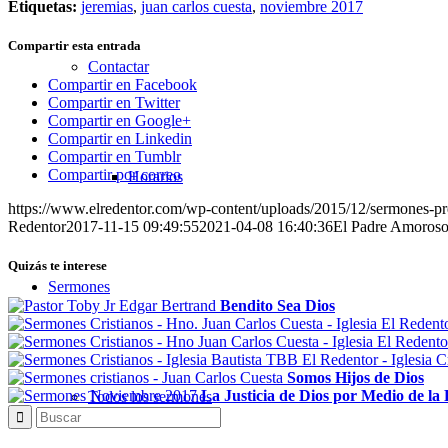
Etiquetas:
jeremias
,
juan carlos cuesta
,
noviembre 2017
Compartir esta entrada
Contactar
Compartir en Facebook
Compartir en Twitter
Compartir en Google+
Compartir en Linkedin
Compartir en Tumblr
Compartir por correo
Horarios
https://www.elredentor.com/wp-content/uploads/2015/12/sermones-pr
Redentor
2017-11-15 09:49:55
2021-04-08 16:40:36
El Padre Amoros
Quizás te interese
Sermones
Bendito Sea Dios
Somos Hijos de Dios
La Justicia de Dios por Medio de la 
Todos los sermones