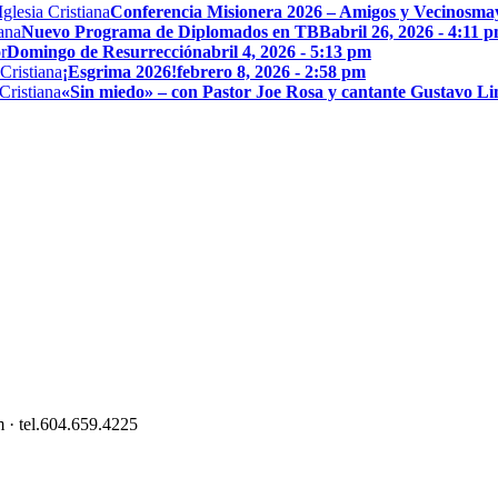
Conferencia Misionera 2026 – Amigos y Vecinos
may
Nuevo Programa de Diplomados en TBB
abril 26, 2026 - 4:11 
Domingo de Resurrección
abril 4, 2026 - 5:13 pm
¡Esgrima 2026!
febrero 8, 2026 - 2:58 pm
«Sin miedo» – con Pastor Joe Rosa y cantante Gustavo L
 · tel.604.659.4225