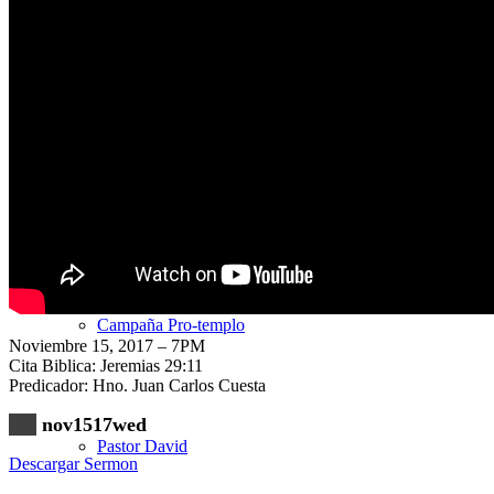
Nuestra Iglesia
Nuevo Visitante
Campaña Pro-templo
Noviembre 15, 2017 – 7PM
Cita Biblica: Jeremias 29:11
Predicador: Hno. Juan Carlos Cuesta
nov1517wed
Pastor David
Descargar Sermon