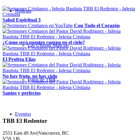
Noticias
Salud Espiritual 3
Con Todo el Corazón
¿Cómo será nuestro cuerpo en el cielo?
Las Últimas Noticias
El Profeta Elías
No hay fruto, no hay cielo
Fotos de TBB
Santos y perfectos
Eventos
TBB El Redentor
2551 East 49 Ave|Vancouver, BC
V5S 1J6