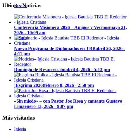
Ultimas Noticias
Buscar
Conferencia Misionera 2026 – Amigos y Vecinos
mayo 21,
2026 - 10:09 am
Menú
Nuevo Programa de Diplomados en TBB
abril 26, 2026 -
4:11 pm
Domingo de Resurrección
abril 4, 2026 - 5:13 pm
¡Esgrima 2026!
febrero 8, 2026 - 2:58 pm
«Sin miedo» – con Pastor Joe Rosa y cantante Gustavo
Lima
enero 13, 2026 - 9:07 pm
Más visitadas
Iglesia