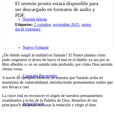
El sermón pronto estará disponible para
ser descargado en formatos de audio y
PDF.
Nuestra Iglesia
Etiquetas:
2 corintios
,
noviembre 2025
,
pastor
david rodriguez
Nuevo Visitante
¿De dónde surgió la maldad en Satanás? El Pastor plantea cómo
pudo originarse el deseo de hacer el mal en el diablo: ya sea por su
libre albedrío o, en un sentido más profundo, por cómo Dios permite
ciertas cosas.
Campaña Pro-templo
A través de ejemplos bíblicos, se muestra que Satanás actúa en
momentos de vulnerabilidad, introduciendo pensamientos sutiles que
nos llevan a caer.
La clave está en reconocer el origen de nuestros pensamientos:
examinarlos a la luz de la Palabra de Dios, llenarnos de sus
Pastor David
principios y así poder rechazar la tentación y elegir el bien.