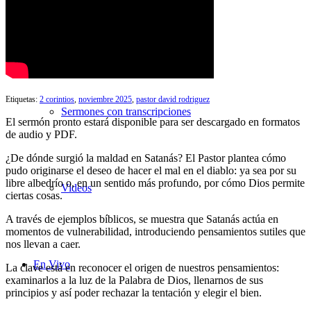
Búsqueda de Sermones
Etiquetas:
2 corintios
,
noviembre 2025
,
pastor david rodriguez
Sermones con transcripciones
El sermón pronto estará disponible para ser descargado en formatos
de audio y PDF.
¿De dónde surgió la maldad en Satanás? El Pastor plantea cómo
pudo originarse el deseo de hacer el mal en el diablo: ya sea por su
libre albedrío o, en un sentido más profundo, por cómo Dios permite
Videos
ciertas cosas.
A través de ejemplos bíblicos, se muestra que Satanás actúa en
momentos de vulnerabilidad, introduciendo pensamientos sutiles que
nos llevan a caer.
En Vivo
La clave está en reconocer el origen de nuestros pensamientos:
examinarlos a la luz de la Palabra de Dios, llenarnos de sus
principios y así poder rechazar la tentación y elegir el bien.