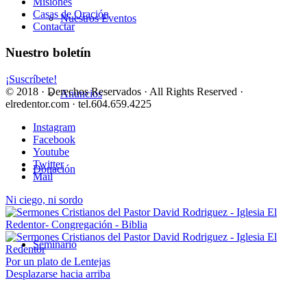
Misiones
Casas de Oración
Nuestros Eventos
Contactar
Nuestro boletín
¡Suscríbete!
© 2018 · Derechos Reservados · All Rights Reserved ·
Anuncios
elredentor.com · tel.604.659.4225
Instagram
Facebook
Youtube
Twitter
Donación
Mail
Ni ciego, ni sordo
Seminario
Por un plato de Lentejas
Desplazarse hacia arriba