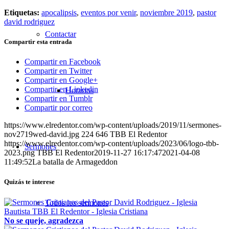
Etiquetas:
apocalipsis
,
eventos por venir
,
noviembre 2019
,
pastor
david rodriguez
Contactar
Compartir esta entrada
Compartir en Facebook
Compartir en Twitter
Compartir en Google+
Compartir en Linkedin
Horarios
Compartir en Tumblr
Compartir por correo
https://www.elredentor.com/wp-content/uploads/2019/11/sermones-
nov2719wed-david.jpg
224
646
TBB El Redentor
https://www.elredentor.com/wp-content/uploads/2023/06/logo-tbb-
Sermones
2023.png
TBB El Redentor
2019-11-27 16:17:47
2021-04-08
11:49:52
La batalla de Armageddon
Quizás te interese
Todos los sermones
No se queje, agradezca