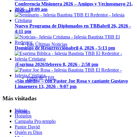
Conferencia Misionera 2026 – Amigos y Vecinos
mayo 21,
2026 - 10:09 am
Noticias
Nuevo Programa de Diplomados en TBB
abril 26, 2026 -
4:11 pm
Las Últimas Noticias
Domingo de Resurrección
abril 4, 2026 - 5:13 pm
¡Esgrima 2026!
febrero 8, 2026 - 2:58 pm
Fotos de TBB
«Sin miedo» – con Pastor Joe Rosa y cantante Gustavo
Lima
enero 13, 2026 - 9:07 pm
Más visitadas
Iglesia
Eventos
Horarios
Campaña Pro-templo
Pastor David
Quién es Dios