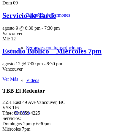
Dom
09
Servicio de Tarde
Búsqueda de Sermones
agosto 9 @ 6:30 pm
-
7:30 pm
Vancouver
Mié
12
Sermones con transcripciones
Estudio Bíblico – Miércoles 7pm
agosto 12 @ 7:00 pm
-
8:30 pm
Vancouver
Ver Más
Videos
TBB El Redentor
2551 East 49 Ave|Vancouver, BC
V5S 1J6
Tfno: 604.659.4225
En Vivo
Servicios:
Domingos 2pm y 6:30pm
Miércoles 7pm