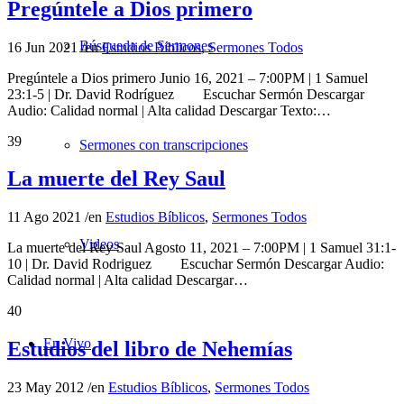
Pregúntele a Dios primero
Búsqueda de Sermones
16 Jun 2021
/
en
Estudios Bíblicos
,
Sermones Todos
Pregúntele a Dios primero Junio 16, 2021 – 7:00PM | 1 Samuel
23:1-5 | Dr. David Rodríguez Escuchar Sermón Descargar
Audio: Calidad normal | Alta calidad Descargar Texto:…
39
Sermones con transcripciones
La muerte del Rey Saul
11 Ago 2021
/
en
Estudios Bíblicos
,
Sermones Todos
Videos
La muerte del Rey Saul Agosto 11, 2021 – 7:00PM | 1 Samuel 31:1-
10 | Dr. David Rodriguez Escuchar Sermón Descargar Audio:
Calidad normal | Alta calidad Descargar…
40
En Vivo
Estudios del libro de Nehemías
23 May 2012
/
en
Estudios Bíblicos
,
Sermones Todos