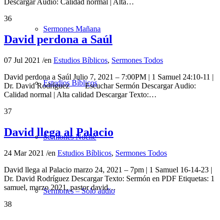
Descargar Audio: Calidad normal | Alta…
36
Sermones Mañana
David perdona a Saúl
07 Jul 2021
/
en
Estudios Bíblicos
,
Sermones Todos
David perdona a Saúl Julio 7, 2021 – 7:00PM | 1 Samuel 24:10-11 |
Estudios Bíblicos
Dr. David Rodríguez Escuchar Sermón Descargar Audio:
Calidad normal | Alta calidad Descargar Texto:…
37
David llega al Palacio
Sermones Noche
24 Mar 2021
/
en
Estudios Bíblicos
,
Sermones Todos
David llega al Palacio marzo 24, 2021 – 7pm | 1 Samuel 16-14-23 |
Dr. David Rodríguez Descargar Texto: Sermón en PDF Etiquetas: 1
samuel, marzo 2021, pastor david…
Sermones – Solo audio
38