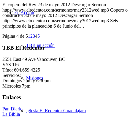
El copero del Rey 23 de mayo 2012 Descargar Sermon
https://www.elredentor.com/sermones/may2312wed.mp3 Copero o
En Acción
constructor 30 de mayo 2012 Descargar Sermon
https://www.elredentor.com/sermones/may3012wed.mp3 Seis
principios de la planeación 6 de Junio del…
Página 4 de 5
1
2
3
4
5
TBB en acción
TBB El Redentor
2551 East 49 Ave|Vancouver, BC
V5S 1J6
Tfno: 604.659.4225
Servicios:
Misiones
Domingos 2pm y 6:30pm
Miércoles 7pm
Enlaces
Pan Diario
Iglesia El Redentor Guadalajara
La Biblia