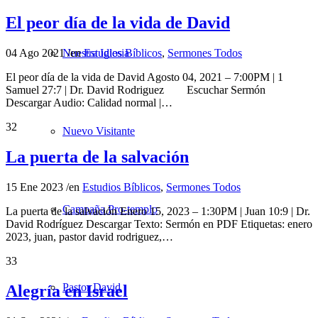
El peor día de la vida de David
04 Ago 2021
/
en
Estudios Bíblicos
,
Sermones Todos
Nuestra Iglesia
El peor día de la vida de David Agosto 04, 2021 – 7:00PM | 1
Samuel 27:7 | Dr. David Rodriguez Escuchar Sermón
Descargar Audio: Calidad normal |…
32
Nuevo Visitante
La puerta de la salvación
15 Ene 2023
/
en
Estudios Bíblicos
,
Sermones Todos
Campaña Pro-templo
La puerta de la salvación Enero 15, 2023 – 1:30PM | Juan 10:9 | Dr.
David Rodríguez Descargar Texto: Sermón en PDF Etiquetas: enero
2023, juan, pastor david rodriguez,…
33
Pastor David
Alegría en Israel