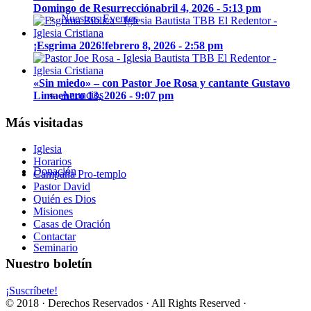
Domingo de Resurrección
abril 4, 2026 - 5:13 pm
Nuestros Eventos
¡Esgrima 2026!
febrero 8, 2026 - 2:58 pm
«Sin miedo» – con Pastor Joe Rosa y cantante Gustavo
Anuncios
Lima
enero 13, 2026 - 9:07 pm
Más visitadas
Iglesia
Horarios
Donación
Campaña Pro-templo
Pastor David
Quién es Dios
Misiones
Casas de Oración
Contactar
Seminario
Nuestro boletín
¡Suscríbete!
© 2018 · Derechos Reservados · All Rights Reserved ·