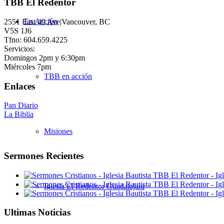
TBB El Redentor
En Acción
2551 East 49 Ave|Vancouver, BC
V5S 1J6
Tfno: 604.659.4225
Servicios:
Domingos 2pm y 6:30pm
Miércoles 7pm
TBB en acción
Enlaces
Pan Diario
La Biblia
Misiones
Sermones Recientes
Iglesia El Redentor Guadalajara
Ultimas Noticias