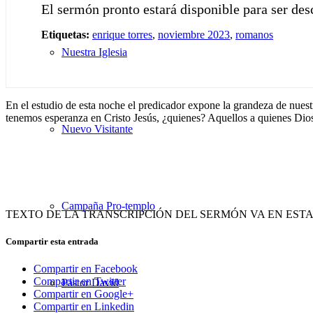
El sermón pronto estará disponible para ser de
Etiquetas:
enrique torres
,
noviembre 2023
,
romanos
Nuestra Iglesia
En el estudio de esta noche el predicador expone la grandeza de nuest
tenemos esperanza en Cristo Jesús, ¿quienes? Aquellos a quienes Dios a
Nuevo Visitante
Campaña Pro-templo
TEXTO DE LA TRANSCRIPCIÓN DEL SERMÓN VA EN EST
Compartir esta entrada
Compartir en Facebook
Compartir en Twitter
Pastor David
Compartir en Google+
Compartir en Linkedin