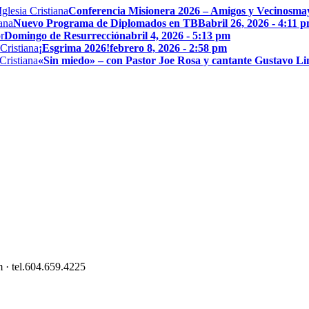
Conferencia Misionera 2026 – Amigos y Vecinos
may
Nuevo Programa de Diplomados en TBB
abril 26, 2026 - 4:11 
Domingo de Resurrección
abril 4, 2026 - 5:13 pm
¡Esgrima 2026!
febrero 8, 2026 - 2:58 pm
«Sin miedo» – con Pastor Joe Rosa y cantante Gustavo L
 · tel.604.659.4225