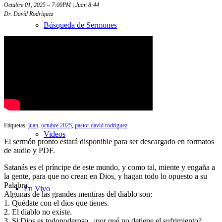
Octubre 01, 2025 – 7:00PM | Juan 8:44
Dr. David Rodríguez
Búsqueda de Sermones
Sermones con transcripciones
Etiquetas:
juan
,
octubre 2025
,
pastor david rodriguez
Videos
El sermón pronto estará disponible para ser descargado en formatos
de audio y PDF.
Satanás es el príncipe de este mundo, y como tal, miente y engaña a
la gente, para que no crean en Dios, y hagan todo lo opuesto a su
Palabra.
En Vivo
Algunas de las grandes mentiras del diablo son:
1. Quédate con el dios que tienes.
2. El diablo no existe.
3. Si Dios es todopoderoso, ¿por qué no detiene el sufrimiento?