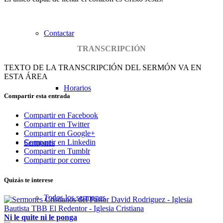
Contactar
TRANSCRIPCIÓN
TEXTO DE LA TRANSCRIPCIÓN DEL SERMÓN VA EN
ESTA ÁREA
Horarios
Compartir esta entrada
Compartir en Facebook
Compartir en Twitter
Compartir en Google+
Compartir en Linkedin
Sermones
Compartir en Tumblr
Compartir por correo
Quizás te interese
Todos los sermones
Ni le quite ni le ponga