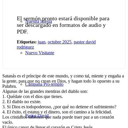
El sermón pronto estará disponible para
Nuestra Iglesia
ser descargado en formatos de audio y
PDF.
Etiquetas:
juan
,
octubre 2025
,
pastor david
rodriguez
Nuevo Visitante
Satanás es el príncipe de este mundo, y como tal, miente y engaña a
la gente, para que no crean en Dios, y hagan todo lo opuesto a su
Campaña Pro-templo
Palabra.
Algunas de las grandes mentiras del diablo son:
1. Quédate con el dios que tienes.
2. El diablo no existe.
3. Si Dios es todopoderoso, ¿por qué no detiene el sufrimiento?
4. El éxito, el estatus y el dinero, son el camino a la felicidad.
Pastor David
Los cristianos sabemos que nada puede traer paz a un corazón
vacío.
El único capaz de llenar el corazón es Cristo Jesús.