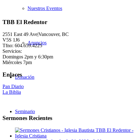
Nuestros Eventos
TBB El Redentor
2551 East 49 Ave|Vancouver, BC
V5S 1J6
Anuncios
Tfno: 604.659.4225
Servicios:
Domingos 2pm y 6:30pm
Miércoles 7pm
Enlaces
Donación
Pan Diario
La Biblia
Seminario
Sermones Recientes