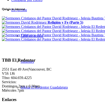
Quizás te interese
En Acción
Religión y Fe (Parte 5)
TBB en acción
TBB El Redentor
Misiones
2551 East 49 Ave|Vancouver, BC
V5S 1J6
Tfno: 604.659.4225
Servicios:
Domingos 2pm y 6:30pm
Iglesia El Redentor Guadalajara
Miércoles 7pm
Enlaces