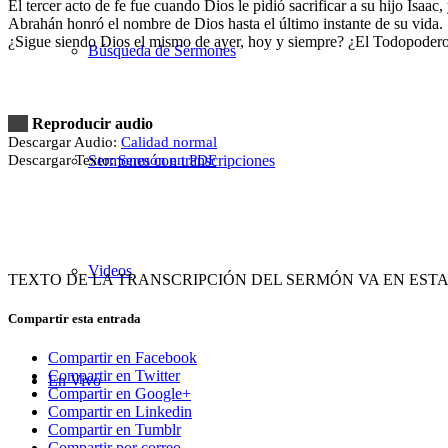
El tercer acto de fe fue cuando Dios le pidió sacrificar a su hijo Isaac,
Abrahán honró el nombre de Dios hasta el último instante de su vida.
¿Sigue siendo Dios el mismo de ayer, hoy y siempre? ¿El Todopoder
Búsqueda de Sermones
Reproducir audio
Descargar Audio:
Calidad normal
Descargar Texto:
Sermón en PDF
Sermones con transcripciones
Videos
TEXTO DE LA TRANSCRIPCIÓN DEL SERMÓN VA EN EST
Compartir esta entrada
Compartir en Facebook
Compartir en Twitter
En Vivo
Compartir en Google+
Compartir en Linkedin
Compartir en Tumblr
Compartir por correo