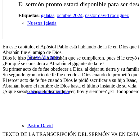
El sermón pronto estará disponible para ser de
Etiquetas:
galatas
,
octubre 2024
,
pastor david rodriguez
Nuestra Iglesia
En este capítulo, el Apóstol Pablo está hablando de la fe en Dios qu
Abrahán fue el amigo de Dios.
Nuevo Visitante
Dios le hizo promesas a Abrahán que se cumplieron, pues él le creyó 
¿Por qué se considera a Abrahán el gigante de la fe?
Su primer acto de fe fue obedecer a Dios, al dejar su tierra y su famili
Su segundo gran acto de fe fue creerle a Dios cuando le prometió que 
El tercer acto de fe fue cuando Dios le pidió sacrificar a su hijo Isaac,
Abrahán honró el nombre de Dios hasta el último instante de su vida.
¿Sigue siendo Dios el mismo de ayer, hoy y siempre? ¿El Todopoder
Campaña Pro-templo
Pastor David
TEXTO DE LA TRANSCRIPCIÓN DEL SERMÓN VA EN EST