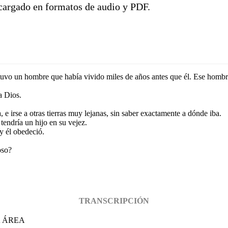
scargado en formatos de audio y PDF.
e tuvo un hombre que había vivido miles de años antes que él. Ese homb
a Dios.
a, e irse a otras tierras muy lejanas, sin saber exactamente a dónde iba.
tendría un hijo en su vejez.
 y él obedeció.
oso?
TRANSCRIPCIÓN
A ÁREA