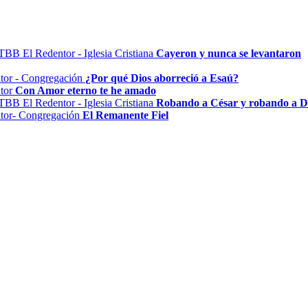
Cayeron y nunca se levantaron
¿Por qué Dios aborreció a Esaú?
Con Amor eterno te he amado
Robando a César y robando a D
El Remanente Fiel