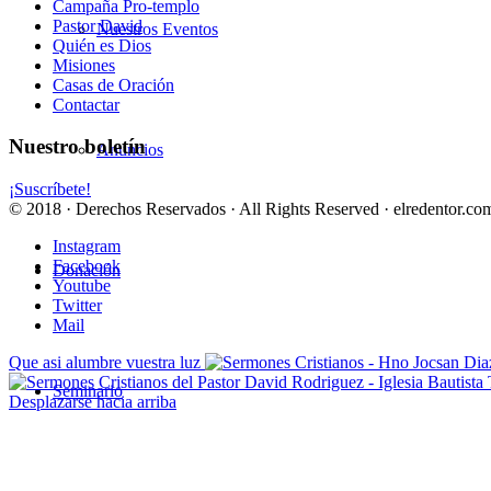
Campaña Pro-templo
Pastor David
Nuestros Eventos
Quién es Dios
Misiones
Casas de Oración
Contactar
Nuestro boletín
Anuncios
¡Suscríbete!
© 2018 · Derechos Reservados · All Rights Reserved · elredentor.com
Instagram
Facebook
Donación
Youtube
Twitter
Mail
Que asi alumbre vuestra luz
Seminario
Desplazarse hacia arriba