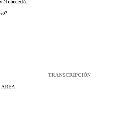
 y él obedeció.
oso?
TRANSCRIPCIÓN
A ÁREA