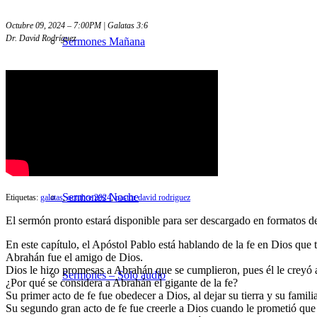
Octubre 09, 2024 – 7:00PM | Galatas 3:6
Dr. David Rodríguez
Sermones Mañana
Estudios Bíblicos
Sermones Noche
Etiquetas:
galatas
,
octubre 2024
,
pastor david rodriguez
El sermón pronto estará disponible para ser descargado en formatos 
En este capítulo, el Apóstol Pablo está hablando de la fe en Dios qu
Abrahán fue el amigo de Dios.
Dios le hizo promesas a Abrahán que se cumplieron, pues él le creyó 
Sermones – Solo audio
¿Por qué se considera a Abrahán el gigante de la fe?
Su primer acto de fe fue obedecer a Dios, al dejar su tierra y su famili
Su segundo gran acto de fe fue creerle a Dios cuando le prometió que 