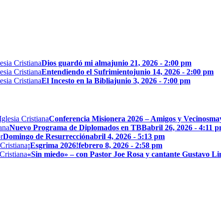
Dios guardó mi alma
junio 21, 2026 - 2:00 pm
Entendiendo el Sufrimiento
junio 14, 2026 - 2:00 pm
El Incesto en la Biblia
junio 3, 2026 - 7:00 pm
Conferencia Misionera 2026 – Amigos y Vecinos
may
Nuevo Programa de Diplomados en TBB
abril 26, 2026 - 4:11 
Domingo de Resurrección
abril 4, 2026 - 5:13 pm
¡Esgrima 2026!
febrero 8, 2026 - 2:58 pm
«Sin miedo» – con Pastor Joe Rosa y cantante Gustavo L