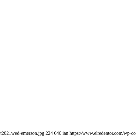
oct2021wed-emerson.jpg
224
646
ian
https://www.elredentor.com/wp-co