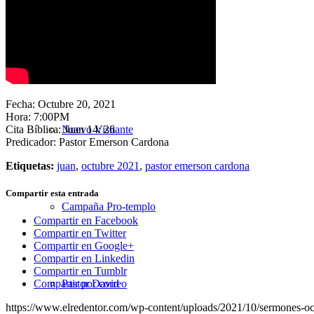
Nuestra Iglesia
Fecha: Octubre 20, 2021
Hora: 7:00PM
Cita Bíblica: Juan 14: 26
Nuevo Visitante
Predicador: Pastor Emerson Cardona
Etiquetas:
juan
,
octubre 2021
,
pastor emerson cardona
Compartir esta entrada
Campaña Pro-templo
Compartir en Facebook
Compartir en Twitter
Compartir en Google+
Compartir en Linkedin
Compartir en Tumblr
Pastor David
Compartir por correo
https://www.elredentor.com/wp-content/uploads/2021/10/sermones-