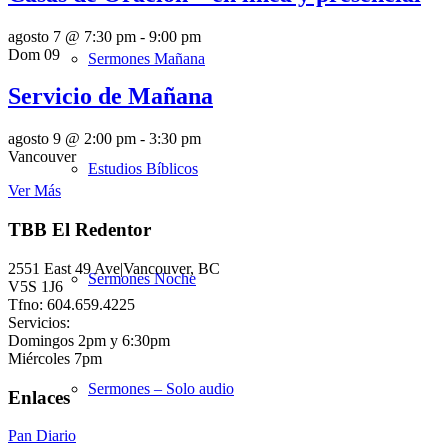
agosto 7 @ 7:30 pm
-
9:00 pm
Dom
09
Sermones Mañana
Servicio de Mañana
agosto 9 @ 2:00 pm
-
3:30 pm
Vancouver
Estudios Bíblicos
Ver Más
TBB El Redentor
2551 East 49 Ave|Vancouver, BC
Sermones Noche
V5S 1J6
Tfno: 604.659.4225
Servicios:
Domingos 2pm y 6:30pm
Miércoles 7pm
Sermones – Solo audio
Enlaces
Pan Diario