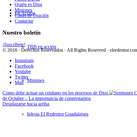
Quién es Dios
Misiones
En Acción
Casas de Oración
Contactar
Nuestro boletín
¡Suscríbete!
TBB en acción
© 2018 · Derechos Reservados · All Rights Reserved · elredentor.com
Instagram
Facebook
Youtube
Twitter
Misiones
Mail
Como debe actuar un cristiano en los procesos de Dios
de Octubre – La importancia de congregarnos
Desplazarse hacia arriba
Iglesia El Redentor Guadalajara