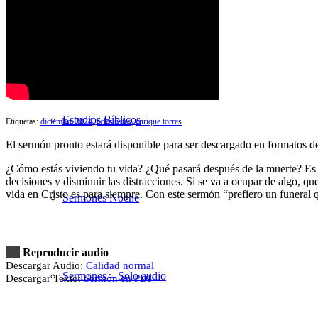
Sermones Mañana
Estudios Bíblicos
Etiquetas:
diciembre 2024
,
eclesiastes
,
enrique torres
El sermón pronto estará disponible para ser descargado en formatos 
¿Cómo estás viviendo tu vida? ¿Qué pasará después de la muerte? Es
decisiones y disminuir las distracciones. Si se va a ocupar de algo, que
vida en Cristo es para siempre. Con este sermón “prefiero un funeral qu
Sermones Noche
Reproducir audio
Descargar Audio:
Calidad normal
Sermones – Solo audio
Descargar Texto:
Sermón en PDF