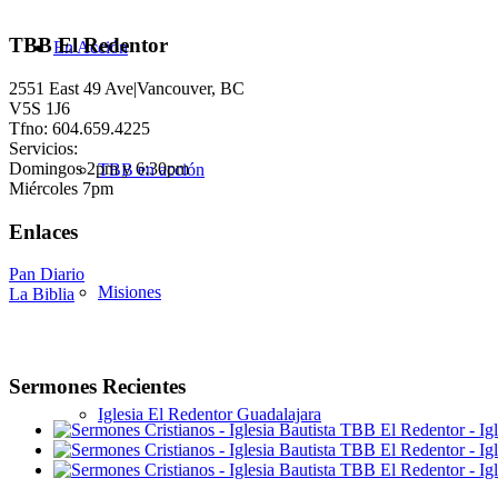
TBB El Redentor
En Acción
2551 East 49 Ave|Vancouver, BC
V5S 1J6
Tfno: 604.659.4225
Servicios:
Domingos 2pm y 6:30pm
TBB en acción
Miércoles 7pm
Enlaces
Pan Diario
Misiones
La Biblia
Sermones Recientes
Iglesia El Redentor Guadalajara