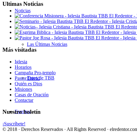
Ultimas Noticias
Noticias
Las Últimas Noticias
Más visitadas
Iglesia
Horarios
Campaña Pro-templo
Fotos de TBB
Pastor David
Quién es Dios
Misiones
Casas de Oración
Contactar
Nuestro boletín
Eventos
¡Suscríbete!
© 2018 · Derechos Reservados · All Rights Reserved · elredentor.com