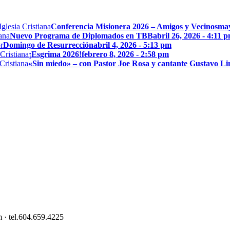
Conferencia Misionera 2026 – Amigos y Vecinos
may
Nuevo Programa de Diplomados en TBB
abril 26, 2026 - 4:11 
Domingo de Resurrección
abril 4, 2026 - 5:13 pm
¡Esgrima 2026!
febrero 8, 2026 - 2:58 pm
«Sin miedo» – con Pastor Joe Rosa y cantante Gustavo L
 · tel.604.659.4225