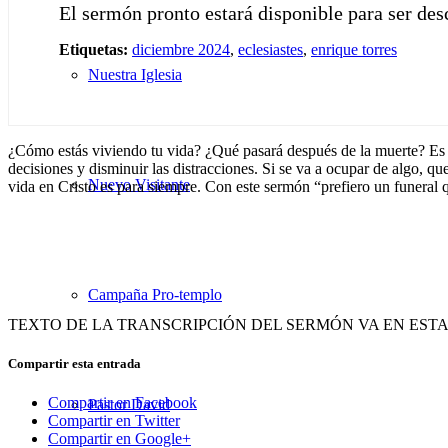
El sermón pronto estará disponible para ser de
Etiquetas:
diciembre 2024
,
eclesiastes
,
enrique torres
Nuestra Iglesia
¿Cómo estás viviendo tu vida? ¿Qué pasará después de la muerte? Es
decisiones y disminuir las distracciones. Si se va a ocupar de algo, que
Nuevo Visitante
vida en Cristo es para siempre. Con este sermón “prefiero un funeral qu
Campaña Pro-templo
TEXTO DE LA TRANSCRIPCIÓN DEL SERMÓN VA EN EST
Compartir esta entrada
Compartir en Facebook
Pastor David
Compartir en Twitter
Compartir en Google+