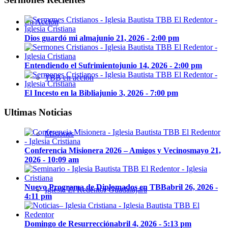
En Acción
Dios guardó mi alma
junio 21, 2026 - 2:00 pm
Entendiendo el Sufrimiento
junio 14, 2026 - 2:00 pm
TBB en acción
El Incesto en la Biblia
junio 3, 2026 - 7:00 pm
Ultimas Noticias
Misiones
Conferencia Misionera 2026 – Amigos y Vecinos
mayo 21,
2026 - 10:09 am
Nuevo Programa de Diplomados en TBB
abril 26, 2026 -
Iglesia El Redentor Guadalajara
4:11 pm
Domingo de Resurrección
abril 4, 2026 - 5:13 pm