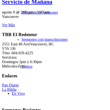
Servicio de Mañana
agosto 9 @ 2:00 pm
-
3:30 pm
Búsqueda de Sermones
Vancouver
Ver Más
TBB El Redentor
Sermones con transcripciones
2551 East 49 Ave|Vancouver, BC
V5S 1J6
Tfno: 604.659.4225
Servicios:
Domingos 2pm y 6:30pm
Miércoles 7pm
Videos
Enlaces
Pan Diario
La Biblia
En Vivo
Sermones Recientes