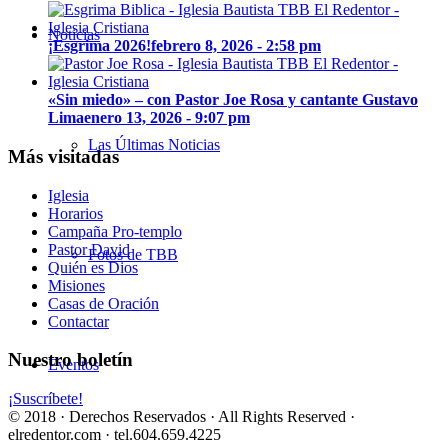
Noticias
¡Esgrima 2026!
febrero 8, 2026 - 2:58 pm
«Sin miedo» – con Pastor Joe Rosa y cantante Gustavo
Lima
enero 13, 2026 - 9:07 pm
Las Últimas Noticias
Más visitadas
Iglesia
Horarios
Campaña Pro-templo
Pastor David
Fotos de TBB
Quién es Dios
Misiones
Casas de Oración
Contactar
Nuestro boletín
Eventos
¡Suscríbete!
© 2018 · Derechos Reservados · All Rights Reserved ·
elredentor.com · tel.604.659.4225