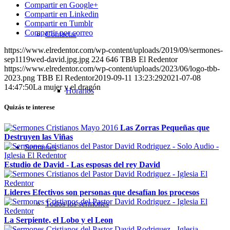
Compartir en Google+
Compartir en Linkedin
Compartir en Tumblr
Compartir por correo
Contactar
https://www.elredentor.com/wp-content/uploads/2019/09/sermones-
sep1119wed-david.jpg.jpg
224
646
TBB El Redentor
https://www.elredentor.com/wp-content/uploads/2023/06/logo-tbb-
2023.png
TBB El Redentor
2019-09-11 13:23:29
2021-07-08
14:47:50
La mujer y el dragón
Horarios
Quizás te interese
Las Zorras Pequeñas que
Destruyen las Viñas
Sermones
Estudio de David - Las esposas del rey David
Lideres Efectivos son personas que desafían los procesos
Todos los sermones
La Serpiente, el Lobo y el Leon