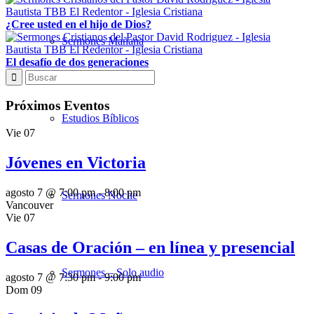
¿Cree usted en el hijo de Dios?
Sermones Mañana
El desafío de dos generaciones
Próximos Eventos
Estudios Bíblicos
Vie
07
Jóvenes en Victoria
agosto 7 @ 7:00 pm
-
8:00 pm
Sermones Noche
Vancouver
Vie
07
Casas de Oración – en línea y presencial
Sermones – Solo audio
agosto 7 @ 7:30 pm
-
9:00 pm
Dom
09