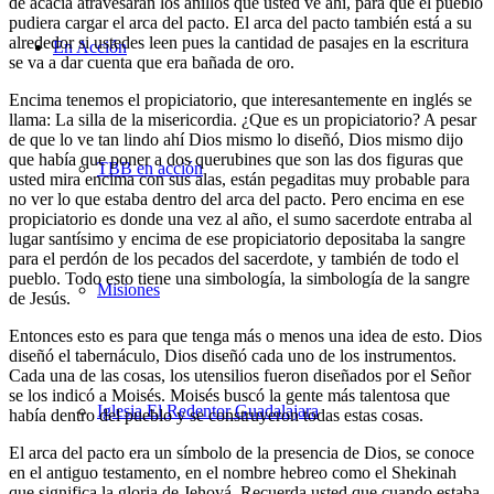
de acacia atravesarán los anillos que usted ve ahí, para que el pueblo
pudiera cargar el arca del pacto. El arca del pacto también está a su
alrededor si ustedes leen pues la cantidad de pasajes en la escritura
En Acción
se va a dar cuenta que era bañada de oro.
Encima tenemos el propiciatorio, que interesantemente en inglés se
llama: La silla de la misericordia. ¿Que es un propiciatorio? A pesar
de que lo ve tan lindo ahí Dios mismo lo diseñó, Dios mismo dijo
que había que poner a dos querubines que son las dos figuras que
TBB en acción
usted mira encima con sus alas, están pegaditas muy probable para
no ver lo que estaba dentro del arca del pacto. Pero encima en ese
propiciatorio es donde una vez al año, el sumo sacerdote entraba al
lugar santísimo y encima de ese propiciatorio depositaba la sangre
para el perdón de los pecados del sacerdote, y también de todo el
pueblo. Todo esto tiene una simbología, la simbología de la sangre
Misiones
de Jesús.
Entonces esto es para que tenga más o menos una idea de esto. Dios
diseñó el tabernáculo, Dios diseñó cada uno de los instrumentos.
Cada una de las cosas, los utensilios fueron diseñados por el Señor
se los indicó a Moisés. Moisés buscó la gente más talentosa que
Iglesia El Redentor Guadalajara
había dentro del pueblo y se construyeron todas estas cosas.
El arca del pacto era un símbolo de la presencia de Dios, se conoce
en el antiguo testamento, en el nombre hebreo como el Shekinah
que significa la gloria de Jehová. Recuerda usted que cuando estaba