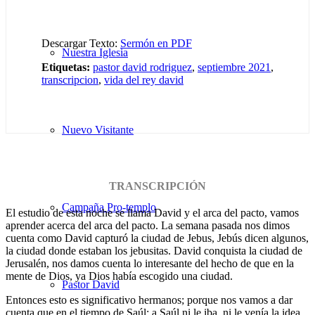
Descargar Texto:
Sermón en PDF
Nuestra Iglesia
Etiquetas:
pastor david rodriguez
,
septiembre 2021
,
transcripcion
,
vida del rey david
Nuevo Visitante
TRANSCRIPCIÓN
Campaña Pro-templo
El estudio de esta noche se llama David y el arca del pacto, vamos
aprender acerca del arca del pacto. La semana pasada nos dimos
cuenta como David capturó la ciudad de Jebus, Jebús dicen algunos,
la ciudad donde estaban los jebusitas. David conquista la ciudad de
Jerusalén, nos damos cuenta lo interesante del hecho de que en la
mente de Dios, ya Dios había escogido una ciudad.
Pastor David
Entonces esto es significativo hermanos; porque nos vamos a dar
cuenta que en el tiempo de Saúl; a Saúl ni le iba, ni le venía la idea