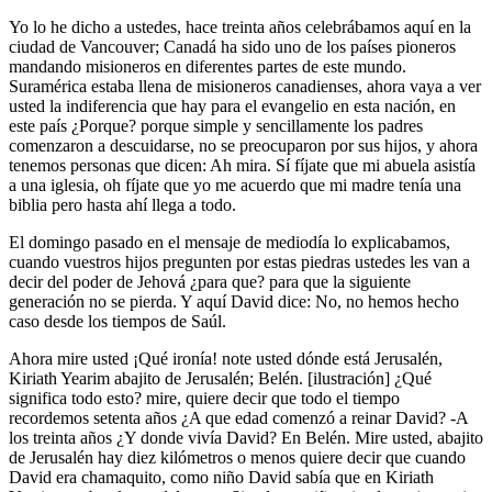
Yo lo he dicho a ustedes, hace treinta años celebrábamos aquí en la
ciudad de Vancouver; Canadá ha sido uno de los países pioneros
mandando misioneros en diferentes partes de este mundo.
Suramérica estaba llena de misioneros canadienses, ahora vaya a ver
usted la indiferencia que hay para el evangelio en esta nación, en
este país ¿Porque? porque simple y sencillamente los padres
comenzaron a descuidarse, no se preocuparon por sus hijos, y ahora
tenemos personas que dicen: Ah mira. Sí fíjate que mi abuela asistía
a una iglesia, oh fíjate que yo me acuerdo que mi madre tenía una
biblia pero hasta ahí llega a todo.
El domingo pasado en el mensaje de mediodía lo explicabamos,
cuando vuestros hijos pregunten por estas piedras ustedes les van a
decir del poder de Jehová ¿para que? para que la siguiente
generación no se pierda. Y aquí David dice: No, no hemos hecho
caso desde los tiempos de Saúl.
Ahora mire usted ¡Qué ironía! note usted dónde está Jerusalén,
Kiriath Yearim abajito de Jerusalén; Belén. [ilustración] ¿Qué
significa todo esto? mire, quiere decir que todo el tiempo
recordemos setenta años ¿A que edad comenzó a reinar David? -A
los treinta años ¿Y donde vivía David? En Belén. Mire usted, abajito
de Jerusalén hay diez kilómetros o menos quiere decir que cuando
David era chamaquito, como niño David sabía que en Kiriath