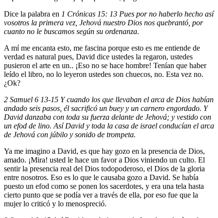
Dice la palabra en
1 Crónicas 15: 13 Pues por no haberlo hecho así
vosotros la primera vez, Jehová nuestro Dios nos quebrantó, por
cuanto no le buscamos según su ordenanza.
A mí me encanta esto, me fascina porque esto es me entiende de
verdad es natural pues, David dice ustedes la regaron, ustedes
pusieron el arte en un.. ¡Eso no se hace hombre! Tenían que haber
leído el libro, no lo leyeron ustedes son chuecos, no. Esta vez no.
¿Ok?
2 Samuel 6 13-15 Y cuando los que llevaban el arca de Dios habían
andado seis pasos, él sacrificó un buey y un carnero engordado. Y
David danzaba con toda su fuerza delante de Jehová; y vestido con
un efod de lino. Así David y toda la casa de israel conducían el arca
de Jehová con júbilo y sonido de trompeta.
Ya me imagino a David, es que hay gozo en la presencia de Dios,
amado. ¡Mira! usted le hace un favor a Dios viniendo un culto. El
sentir la presencia real del Dios todopoderoso, el Dios de la gloria
entre nosotros. Eso es lo que le causaba gozo a David. Se había
puesto un efod como se ponen los sacerdotes, y era una tela hasta
cierto punto que se podía ver a través de ella, por eso fue que la
mujer lo criticó y lo menospreció.