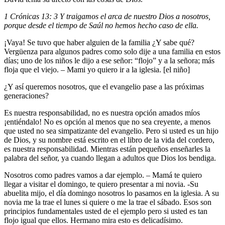
1 Crónicas 13: 3 Y traigamos el arca de nuestro Dios a nosotros,
porque desde el tiempo de Saúl no hemos hecho caso de ella.
¡Vaya! Se tuvo que haber alguien de la familia ¿Y sabe qué?
Vergüenza para algunos padres como solo dije a una familia en estos
días; uno de los niños le dijo a ese señor: “flojo” y a la señora; más
floja que el viejo. – Mami yo quiero ir a la iglesia. [el niño]
¿Y así queremos nosotros, que el evangelio pase a las próximas
generaciones?
Es nuestra responsabilidad, no es nuestra opción amados míos
¡entiéndalo! No es opción al menos que no sea creyente, a menos
que usted no sea simpatizante del evangelio. Pero si usted es un hijo
de Dios, y su nombre está escrito en el libro de la vida del cordero,
es nuestra responsabilidad. Mientras están pequeños enseñarles la
palabra del señor, ya cuando llegan a adultos que Dios los bendiga.
Nosotros como padres vamos a dar ejemplo. – Mamá te quiero
llegar a visitar el domingo, te quiero presentar a mi novia. -Su
abuelita mijo, el día domingo nosotros lo pasamos en la iglesia. A su
novia me la trae el lunes si quiere o me la trae el sábado. Esos son
principios fundamentales usted de el ejemplo pero si usted es tan
flojo igual que ellos. Hermano mira esto es delicadísimo.