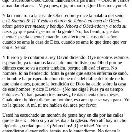
dijo: Sacerdote Obed-Edom mandemosla para allá. – Obed te vamos
a mandar el arca. – Vaya pues, dijo, ni modo ¡Que Dios me ayude!.
Y la mandaron a la casa de Obed-edom y dice la palabra del señor
en
2 Samuel 6: 11 Y estuvo el arca de Jehová en casa de Obed-
edom geteo tres meses; y bendijo Jehova a Obed-edom y a toda su
casa.
¿y qué pasó? ¿se murió la gente? No, los bendijo. ¿te das
cuenta? ¿se da cuenta? cuando hay afecto en la casa del señor,
cuando se ama la casa de Dios, cuando se ama lo que tiene que ver
con el Señor.
Y fueron y le contaron al rey David diciendo: Oye nosotros estamos
esperando, ya teníamos la caja de muerto listo para Obed porque
dijimos este se va a morir también, porque allí está el arca. No
hombre, lo ha bendecido. Mira la gente que estaba enferma se sanó,
el hombre ha prosperado ahora tiene más del doble del triple de lo
que tenía antes, porque la bendición de Dios ha caído sobre la casa
de este hombre, y dice David: – ¿No me diga? Pues ya es tiempo
entonces. Ya han pasado tres meses ¿Te das cuenta? tres meses.
Cualquiera hubiera dicho; no hombre, esa arca que se vaya para.. Yo
no la quiero. A mí, ni me hablen del arca por favor.
Usted ha escuchado un montón de gente hoy en día por las calles
que le dicen: – Noo si yo antes iba a la iglesia. Pero ahí hay mucho
hipócrita ¿verdad que sí? ¡Pobrecitos! ¡Que triste! Nunca
entendieron el evangelio, jamás, no lo entendieron. No tienen la