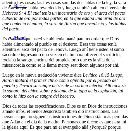
adentro tres cosas, las tres cosas son; las dos tablas de la ley, la vara
Buscar
de Aarón que había reverdecido y luego también ahí en el versículo
Hebreos 9: 4 El cual tenía un incensario de oro y el arca del pacto
cubierta de oro por todas partes, en la que estaba una urna de oro
que contenía el maná, la vara de Aarón que reverdeció y las tablas
del pacto.
Menú
Es esa urna que usted ve ahí tenía maná para recordar que Dios
había alimentado al pueblo en el desierto. Esas tres cosas tenía
adentro el arca del pacto de Jehová. Luego ahí tiene usted al sumo
sacerdote ingresando una vez en el año para ofrecer el sacrificio,
rociaba la sangre encima del propiciatorio que es la silla de la
misericordia como se le llama mercy seat dicen algunos por ahí.
Luego en la nueva traducción viviente dice
Levítico 16:15 Luego,
Aaron matará el primer chivo como ofrenda por el pecado del
pueblo y llevará su sangre detrás de la cortina interior. Allí rociará
la sangre del chivo sobre y delante de la tapa de la expiación, tal
como lo hizo con la sangre del becerro.
Dios da todas las especificaciones, Dios es un Dios de instrucciones
amado míos, el Señor Jesucristo también dió instrucciones. Las
personas que no siguen las instrucciones de Dios están más perdidas
que Adán en el día de la madre. Personas que dicen; es que para mí
la iglesia aquí, Es que para mí el evangelio allá ¿Porque? porque