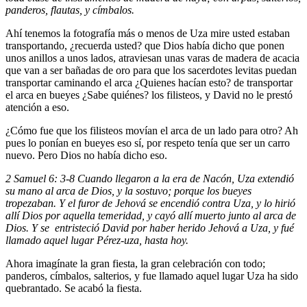
panderos, flautas, y címbalos.
Ahí tenemos la fotografía más o menos de Uza mire usted estaban
transportando, ¿recuerda usted? que Dios había dicho que ponen
unos anillos a unos lados, atraviesan unas varas de madera de acacia
que van a ser bañadas de oro para que los sacerdotes levitas puedan
transportar caminando el arca ¿Quienes hacían esto? de transportar
el arca en bueyes ¿Sabe quiénes? los filisteos, y David no le prestó
atención a eso.
¿Cómo fue que los filisteos movían el arca de un lado para otro? Ah
pues lo ponían en bueyes eso sí, por respeto tenía que ser un carro
nuevo. Pero Dios no había dicho eso.
2 Samuel 6: 3-8 Cuando llegaron a la era de Nacón, Uza extendió
su mano al arca de Dios, y la sostuvo; porque los bueyes
tropezaban. Y el furor de Jehová se encendió contra Uza, y lo hirió
allí Dios por aquella temeridad, y cayó allí muerto junto al arca de
Dios. Y se entristeció David por haber herido Jehová a Uza, y fué
llamado aquel lugar Pérez-uza, hasta hoy.
Ahora imagínate la gran fiesta, la gran celebración con todo;
panderos, címbalos, salterios, y fue llamado aquel lugar Uza ha sido
quebrantado. Se acabó la fiesta.