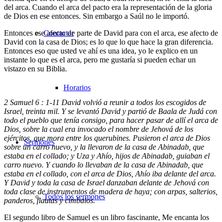
del arca. Cuando el arca del pacto era la representación de la gloria
de Dios en ese entonces. Sin embargo a Saúl no le importó.
Entonces ese afecto de parte de David para con el arca, ese afecto de
Contactar
David con la casa de Dios; es lo que lo que hace la gran diferencia.
Entonces eso que usted ve ahí es una idea, yo le explico en un
instante lo que es el arca, pero me gustaría si pueden echar un
vistazo en su Biblia.
Horarios
2 Samuel 6 : 1-11
David volvió a reunir a todos los escogidos de
Israel, treinta mil. Y se levantó David y partió de Baala de Judá con
todo el pueblo que tenía consigo, para hacer pasar de allí el arca de
Dios, sobre la cual era invocado el nombre de Jehová de los
ejércitos, que mora entre los querubines. Pusieron el arca de Dios
Sermones
sobre un carro nuevo, y la llevaron de la casa de Abinadab, que
estaba en el collado; y Uza y Ahío, hijos de Abinadab, guiaban el
carro nuevo. Y cuando lo llevaban de la casa de Abinadab, que
estaba en el collado, con el arca de Dios, Ahío iba delante del arca.
Y David y toda la casa de Israel danzaban delante de Jehová con
toda clase de instrumentos de madera de haya; con arpas, salterios,
Todos los sermones
panderos, flautas y címbalos.
El segundo libro de Samuel es un libro fascinante, Me encanta los