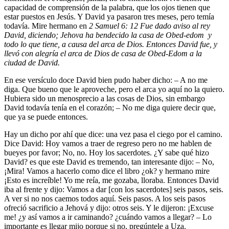
capacidad de comprensión de la palabra, que los ojos tienen que
estar puestos en Jesús. Y David ya pasaron tres meses, pero temía
todavía. Mire hermano en
2 Samuel 6: 12 Fue dado aviso al rey
David, diciendo; Jehova ha bendecido la casa de Obed-edom y
todo lo que tiene, a causa del arca de Dios. Entonces David fue, y
llevó con alegría el arca de Dios de casa de Obed-Edom a la
ciudad de David.
En ese versículo doce David bien pudo haber dicho: – A no me
diga. Que bueno que le aproveche, pero el arca yo aquí no la quiero.
Hubiera sido un menosprecio a las cosas de Dios, sin embargo
David todavía tenía en el corazón; – No me diga quiere decir que,
que ya se puede entonces.
Hay un dicho por ahí que dice: una vez pasa el ciego por el camino.
Dice David: Hoy vamos a traer de regreso pero no me hablen de
bueyes por favor; No, no. Hoy los sacerdotes. ¿Y sabe qué hizo
David? es que este David es tremendo, tan interesante dijo: – No,
¡Mira! Vamos a hacerlo como dice el libro ¿ok? y hermano mire
¡Esto es increíble! Yo me reía, me gozaba, lloraba. Entonces David
iba al frente y dijo: Vamos a dar [con los sacerdotes] seis pasos, seis.
A ver si no nos caemos todos aquí. Seis pasos. A los seis pasos
ofreció sacrificio a Jehová y dijo: otros seis. Y le dijeron: ¡Excuse
me! ¿y así vamos a ir caminando? ¿cuándo vamos a llegar? – Lo
importante es llegar mijo porque si no, pregúntele a Uza.