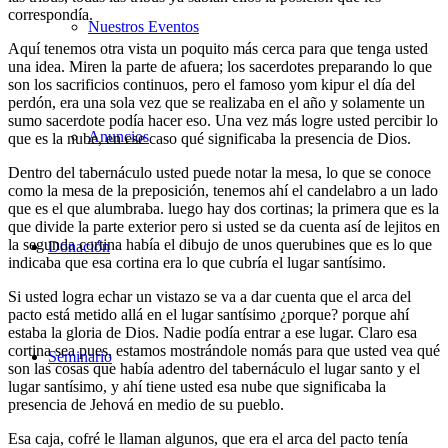
correspondía.
Nuestros Eventos
Aquí tenemos otra vista un poquito más cerca para que tenga usted
una idea. Miren la parte de afuera; los sacerdotes preparando lo que
son los sacrificios continuos, pero el famoso yom kipur el día del
perdón, era una sola vez que se realizaba en el año y solamente un
sumo sacerdote podía hacer eso. Una vez más logre usted percibir lo
Anuncios
que es la nube, en ese caso qué significaba la presencia de Dios.
Dentro del tabernáculo usted puede notar la mesa, lo que se conoce
como la mesa de la preposición, tenemos ahí el candelabro a un lado
que es el que alumbraba. luego hay dos cortinas; la primera que es la
que divide la parte exterior pero si usted se da cuenta así de lejitos en
la segunda cortina había el dibujo de unos querubines que es lo que
Donación
indicaba que esa cortina era lo que cubría el lugar santísimo.
Si usted logra echar un vistazo se va a dar cuenta que el arca del
pacto está metido allá en el lugar santísimo ¿porque? porque ahí
estaba la gloria de Dios. Nadie podía entrar a ese lugar. Claro esa
cortina sea pues, estamos mostrándole nomás para que usted vea qué
Seminario
son las cosas que había adentro del tabernáculo el lugar santo y el
lugar santísimo, y ahí tiene usted esa nube que significaba la
presencia de Jehová en medio de su pueblo.
Esa caja, cofré le llaman algunos, que era el arca del pacto tenía