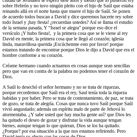
ciudad de Jerusalén se esperó siete años y medio que lo pusieron rey
sobre Hebrón y no tuvo ningún pleito con el hijo de Saúl que estaba
reinando allá en el norte hasta que muere el hijo de Saúl. Se ponen
de acuerdo todos buscan a David y dice queremos hacerte rey sobre
todo Israel y ¡hay fiesta! ¿recuerdan ustedes? Así se llama el estudio
de la semana pasada, Y “Israel se alegra” porque eso dice el
versículo ¡Y hubo fiesta!, y la primera cosa que se le viene al rey
David en mente, la primera cosa que le llegó al corazón; iglesia
linda, maravillosa querida ¡Escúchenme esto por favor! porque
estamos tratando de encontrar porque Dios le dijo a David que era el
hombre conforme a su corazón.
Créame hermano cuando actuamos en cosas aunque sean sencillas
pero que van en contra de la palabra no podemos tener el corazón de
Dios.
A Saúl lo desechó el señor hermano y no se trata de riquezas,
porque recordemos que Saúl era el rey, Saul tenía toda la riqueza
habidas y por haber. Pero se trata de contentamiento, de paz, se trata
de gozo, se trata de alegría. Cosas que nunca tuvo Saúl porque Saúl
vivió angustiado; además un espíritu malo de parte de Jehová lo
atormentaba. ¿Y sabe usted que hay mucha gente así? que Dios les
ha quitado el deseo de gozar y disfrutar la vida aunque tengan
bienes, aunque tengan lo que quieran, Dios se los ha quitado.
¿Porque? por esa situación a la que nos estamos refiriendo. Pero
David tenía su afecto con las cosas de Dios.