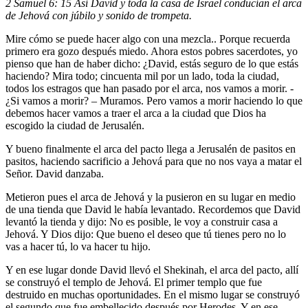
2 Samuel 6: 15 Así David y toda la casa de Israel conducían el arca
de Jehová con júbilo y sonido de trompeta.
Mire cómo se puede hacer algo con una mezcla.. Porque recuerda
primero era gozo después miedo. Ahora estos pobres sacerdotes, yo
pienso que han de haber dicho: ¿David, estás seguro de lo que estás
haciendo? Mira todo; cincuenta mil por un lado, toda la ciudad,
todos los estragos que han pasado por el arca, nos vamos a morir. -
¿Si vamos a morir? – Muramos. Pero vamos a morir haciendo lo que
debemos hacer vamos a traer el arca a la ciudad que Dios ha
escogido la ciudad de Jerusalén.
Y bueno finalmente el arca del pacto llega a Jerusalén de pasitos en
pasitos, haciendo sacrificio a Jehová para que no nos vaya a matar el
Señor. David danzaba.
Metieron pues el arca de Jehová y la pusieron en su lugar en medio
de una tienda que David le había levantado. Recordemos que David
levantó la tienda y dijo: No es posible, le voy a construir casa a
Jehová. Y Dios dijo: Que bueno el deseo que tú tienes pero no lo
vas a hacer tú, lo va hacer tu hijo.
Y en ese lugar donde David llevó el Shekinah, el arca del pacto, allí
se construyó el templo de Jehová. El primer templo que fue
destruido en muchas oportunidades. En el mismo lugar se construyó
el segundo que fue embellecido después por Herodes. Y en ese