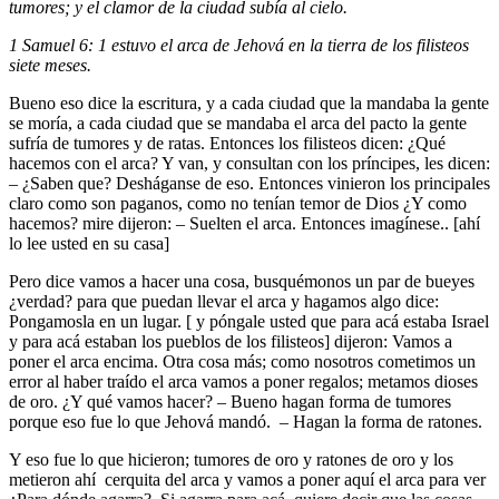
tumores; y el clamor de la ciudad subía al cielo.
1 Samuel 6: 1 estuvo el arca de Jehová en la tierra de los filisteos
siete meses.
Bueno
eso dice la escritura, y a cada ciudad que la mandaba la gente
se moría, a cada ciudad que se mandaba el arca del pacto la gente
sufría de tumores y de ratas. Entonces los filisteos dicen: ¿Qué
hacemos con el arca? Y van, y consultan con los príncipes, les dicen:
– ¿Saben que? Desháganse de eso. Entonces vinieron los principales
claro como son paganos, como no tenían temor de Dios ¿Y como
hacemos? mire dijeron: – Suelten el arca. Entonces imagínese.. [ahí
lo lee usted en su casa]
Pero dice vamos a hacer una cosa, busquémonos un par de bueyes
¿verdad? para que puedan llevar el arca y hagamos algo dice:
Pongamosla en un lugar. [ y póngale usted que para acá estaba Israel
y para acá estaban los pueblos de los filisteos] dijeron: Vamos a
poner el arca encima. Otra cosa más; como nosotros cometimos un
error al haber traído el arca vamos a poner regalos; metamos dioses
de oro. ¿Y qué vamos hacer? – Bueno hagan forma de tumores
porque eso fue lo que Jehová mandó. – Hagan la forma de ratones.
Y eso fue lo que hicieron; tumores de oro y ratones de oro y los
metieron ahí cerquita del arca y vamos a poner aquí el arca para ver