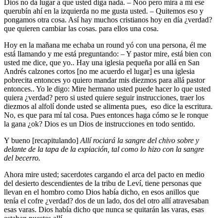
Dios no da lugar a que usted diga nada. – Noo pero mira a mí ese
querubín ahí en la izquierda no me gusta usted. – Quitemos eso y
pongamos otra cosa. Así hay muchos cristianos hoy en día ¿verdad?
que quieren cambiar las cosas. para ellos una cosa.
Hoy en la mañana me echaba un round yó con una persona, él me
está llamando y me está preguntando: – Y pastor mire, está bien con
usted me dice, que yo.. Hay una iglesia pequeña por allá en San
Andrés calzones cortos [no me acuerdo el lugar] es una iglesia
pobrecita entonces yo quiero mandar mis diezmos para allá pastor
entonces.. Yo le digo: Mire hermano usted puede hacer lo que usted
quiera ¿verdad? pero si usted quiere seguir instrucciones, traer los
diezmos al alfolí donde usted se alimenta pues, eso dice la escritura.
No, es que para mí tal cosa. Pues entonces haga cómo se le ronque
la gana ¿ok? Dios es un Dios de instrucciones en todo sentido.
Y bueno [recapitulando]
Allí rociará la sangre del chivo sobre y
delante de la tapa de la expiación, tal como lo hizo con la sangre
del becerro.
Ahora mire usted; sacerdotes cargando el arca del pacto en medio
del desierto descendientes de la tribu de Leví, tiene personas que
llevan en el hombro como Dios había dicho, en esos anillos que
tenía el cofre ¿verdad? dos de un lado, dos del otro allí atravesaban
esas varas. Dios había dicho que nunca se quitarán las varas, esas