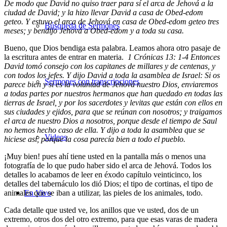
De modo que David no quiso traer para sí el arca de Jehová a la
ciudad de David; y la hizo llevar David a casa de Obed-edom
geteo. Y estuvo el arca de Jehová en casa de Obed-edom geteo tres
Búsqueda de Sermones
meses; y bendijo Jehová a Obed-edom y a toda su casa.
Bueno, que Dios bendiga esta palabra. Leamos ahora otro pasaje de
la escritura antes de entrar en materia.
1 Crónicas 13: 1-4 Entonces
David tomó consejo con los capitanes de millares y de centenas, y
con todos los jefes. Y dijo David a toda la asamblea de Israel: Si os
Sermones con transcripciones
parece bien y si es la voluntad de Jehová nuestro Dios, enviaremos
a todas partes por nuestros hermanos que han quedado en todas las
tierras de Israel, y por los sacerdotes y levitas que están con ellos en
sus ciudades y ejidos, para que se reúnan con nosotros; y traigamos
el arca de nuestro Dios a nosotros, porque desde el tiempo de Saul
no hemos hecho caso de ella. Y dijo a toda la asamblea que se
Videos
hiciese así, porque la cosa parecía bien a todo el pueblo.
¡Muy bien! pues ahí tiene usted en la pantalla más o menos una
fotografía de lo que pudo haber sido el arca de Jehová. Todos los
detalles lo acabamos de leer en éxodo capítulo veinticinco, los
detalles del tabernáculo los dió Dios; el tipo de cortinas, el tipo de
animales que se iban a utilizar, las pieles de los animales, todo.
En Vivo
Cada detalle que usted ve, los anillos que ve usted, dos de un
extremo, otros dos del otro extremo, para que esas varas de madera