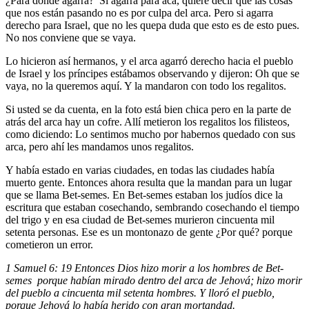
¿Para dónde agarra? Si agarra para acá, quiere decir que las cosas
que nos están pasando no es por culpa del arca. Pero si agarra
derecho para Israel, que no les quepa duda que esto es de esto pues.
No nos conviene que se vaya.
Lo hicieron así hermanos, y el arca agarró derecho hacia el pueblo
de Israel y los príncipes estábamos observando y dijeron: Oh que se
vaya, no la queremos aquí. Y la mandaron con todo los regalitos.
Si usted se da cuenta, en la foto está bien chica pero en la parte de
atrás del arca hay un cofre. Allí metieron los regalitos los filisteos,
como diciendo: Lo sentimos mucho por habernos quedado con sus
arca, pero ahí les mandamos unos regalitos.
Y había estado en varias ciudades, en todas las ciudades había
muerto gente. Entonces ahora resulta que la mandan para un lugar
que se llama Bet-semes. En Bet-semes estaban los judíos dice la
escritura que estaban cosechando, sembrando cosechando el tiempo
del trigo y en esa ciudad de Bet-semes murieron cincuenta mil
setenta personas. Ese es un montonazo de gente ¿Por qué? porque
cometieron un error.
1 Samuel 6: 19 Entonces Dios hizo morir a los hombres de Bet-
semes porque habían mirado dentro del arca de Jehová; hizo morir
del pueblo a cincuenta mil setenta hombres. Y lloró el pueblo,
porque Jehová lo había herido con gran mortandad.