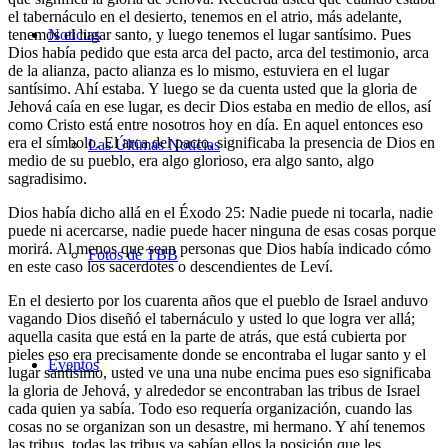
el tabernáculo en el desierto, tenemos en el atrio, más adelante,
tenemos el lugar santo, y luego tenemos el lugar santísimo. Pues
Noticias
Dios había pedido que esta arca del pacto, arca del testimonio, arca
de la alianza, pacto alianza es lo mismo, estuviera en el lugar
santísimo. Ahí estaba. Y luego se da cuenta usted que la gloria de
Jehová caía en ese lugar, es decir Dios estaba en medio de ellos, así
como Cristo está entre nosotros hoy en día. En aquel entonces eso
era el símbolo. El arca del pacto, significaba la presencia de Dios en
Las Últimas Noticias
medio de su pueblo, era algo glorioso, era algo santo, algo
sagradisimo.
Dios había dicho allá en el Éxodo 25: Nadie puede ni tocarla, nadie
puede ni acercarse, nadie puede hacer ninguna de esas cosas porque
morirá. Al menos que sean personas que Dios había indicado cómo
Fotos de TBB
en este caso los sacerdotes o descendientes de Leví.
En el desierto por los cuarenta años que el pueblo de Israel anduvo
vagando Dios diseñó el tabernáculo y usted lo que logra ver allá;
aquella casita que está en la parte de atrás, que está cubierta por
pieles eso era precisamente donde se encontraba el lugar santo y el
Eventos
lugar santísimo, usted ve una una nube encima pues eso significaba
la gloria de Jehová, y alrededor se encontraban las tribus de Israel
cada quien ya sabía. Todo eso requería organización, cuando las
cosas no se organizan son un desastre, mi hermano. Y ahí tenemos
las tribus, todas las tribus ya sabían ellos la posición que les