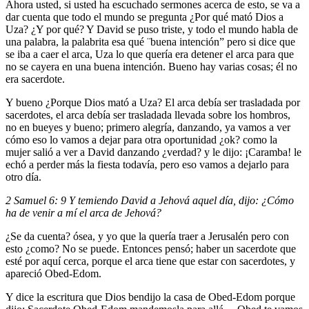
Ahora usted, si usted ha escuchado sermones acerca de esto, se va a
dar cuenta que todo el mundo se pregunta ¿Por qué mató Dios a
Uza? ¿Y por qué? Y David se puso triste, y todo el mundo habla de
una palabra, la palabrita esa qué ¨buena intención” pero si dice que
se iba a caer el arca, Uza lo que quería era detener el arca para que
no se cayera en una buena intención. Bueno hay varias cosas; él no
era sacerdote.
Y bueno ¿Porque Dios mató a Uza? El arca debía ser trasladada por
sacerdotes, el arca debía ser trasladada llevada sobre los hombros,
no en bueyes y bueno; primero alegría, danzando, ya vamos a ver
cómo eso lo vamos a dejar para otra oportunidad ¿ok? como la
mujer salió a ver a David danzando ¿verdad? y le dijo: ¡Caramba! le
echó a perder más la fiesta todavía, pero eso vamos a dejarlo para
otro día.
2 Samuel 6: 9 Y temiendo David a Jehová aquel día, dijo: ¿Cómo
ha de venir a mí el arca de Jehová?
¿Se da cuenta? ósea, y yo que la quería traer a Jerusalén pero con
esto ¿como? No se puede. Entonces pensó; haber un sacerdote que
esté por aquí cerca, porque el arca tiene que estar con sacerdotes, y
apareció Obed-Edom.
Y dice la escritura que Dios bendijo la casa de Obed-Edom porque