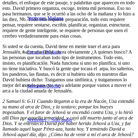
detalles, el enfoque de este pasaje, y palabritas que aparecen en todo
esto. David primero organiza, escoge, treinta mil personas. Eso no
pasa hermanos, que se le ocurrió a las ocho de la mañana y lo hizo a
Sermones Mañana
las diez, No. Todo esto requiere preparación, todo esto requiere
pensar, requiere sentarse, escribir, planificar, organizar, estructurar,
requiere de gente inteligente, se requiere de personas que usen el
cerebro verdaderamente para estas cosas.
Si usted se da cuenta, David tiene en mente traer el arca para
Jerusalén, hacer una fiesta, ahora obviamente ¿A quienes busco? A
Estudios Bíblicos
las personas que tocaban todo tipo de instrumentos. Todo esto,
insisto, es planificación. Nada funciona si uno no planifica, si uno
no tiene iniciativa. Y buscó la gente que tocara el arpa, los salterios,
los panderos, las flautas, es decir si hubiera sido en nuestros días
David hubiera dicho: Traigamos una sinfónica, y traigamonos lo
mejor del mundo para que vaya adelante porque vamos a mover el
Sermones Noche
arca a la ciudad amada de Jerusalén.
2 Samuel 6: 6-11 Cuando
llegaron a la era de Nacón, Uza extendió
su mano al arca de Dios, y la sostuvo; porque los bueyes
tropezaban. Y el furor de Jehová se encendió contra Uza, y lo hirió
allí Dios por aquella temeridad, y cayó allí muerto junto al arca de
Sermones – Solo audio
Dios. Y se entristeció David por haber herido Jehová a Uza, y fue
llamado aquel lugar Pérez-uza, hasta hoy. Y temiendo David a
Jehová aquel día, dijo: ¿Cómo ha de venir a mí el arca de Jehová?