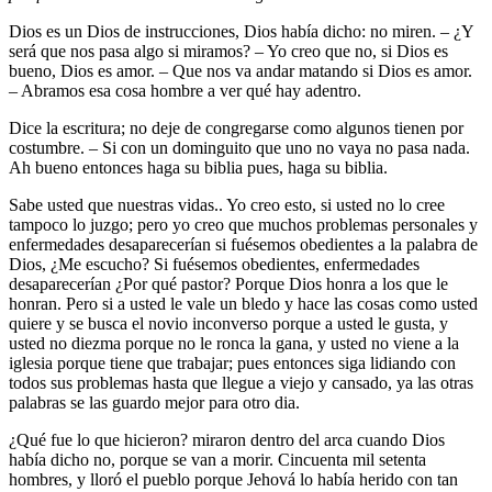
Dios es un Dios de instrucciones, Dios había dicho: no miren. – ¿Y
será que nos pasa algo si miramos? – Yo creo que no, si Dios es
bueno, Dios es amor. – Que nos va andar matando si Dios es amor.
– Abramos esa cosa hombre a ver qué hay adentro.
Dice la escritura; no deje de congregarse como algunos tienen por
costumbre. – Si con un dominguito que uno no vaya no pasa nada.
Ah bueno entonces haga su biblia pues, haga su biblia.
Sabe usted que nuestras vidas.. Yo creo esto, si usted no lo cree
tampoco lo juzgo; pero yo creo que muchos problemas personales y
enfermedades desaparecerían si fuésemos obedientes a la palabra de
Dios, ¿Me escucho? Si fuésemos obedientes, enfermedades
desaparecerían ¿Por qué pastor? Porque Dios honra a los que le
honran. Pero si a usted le vale un bledo y hace las cosas como usted
quiere y se busca el novio inconverso porque a usted le gusta, y
usted no diezma porque no le ronca la gana, y usted no viene a la
iglesia porque tiene que trabajar; pues entonces siga lidiando con
todos sus problemas hasta que llegue a viejo y cansado, ya las otras
palabras se las guardo mejor para otro dia.
¿Qué fue lo que hicieron? miraron dentro del arca cuando Dios
había dicho no, porque se van a morir. Cincuenta mil setenta
hombres, y lloró el pueblo porque Jehová lo había herido con tan