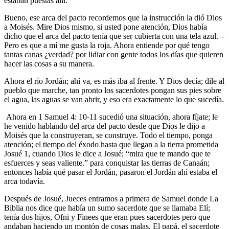
estaban puestas allí.
Bueno, ese arca del pacto recordemos que la instrucción la dió Dios
a Moisés. Mire Dios mismo, si usted pone atención, Dios había
dicho que el arca del pacto tenía que ser cubierta con una tela azul. –
Pero es que a mí me gusta la roja. Ahora entiende por qué tengo
tantas canas ¿verdad? por lidiar con gente todos los días que quieren
hacer las cosas a su manera.
Ahora el río Jordán; ahí va, es más iba al frente. Y Dios decía; dile al
pueblo que marche, tan pronto los sacerdotes pongan sus pies sobre
el agua, las aguas se van abrir, y eso era exactamente lo que sucedía.
Ahora en 1 Samuel 4: 10-11 sucedió una situación, ahora fíjate; le
he venido hablando del arca del pacto desde que Dios le dijo a
Moisés que la construyeran, se construye. Todo el tiempo, ponga
atención; el tiempo del éxodo hasta que llegan a la tierra prometida
Josué 1, cuando Dios le dice a Josué; “mira que te mando que te
esfuerces y seas valiente.” para conquistar las tierras de Canaán;
entonces había qué pasar el Jordán, pasaron el Jordán ahí estaba el
arca todavía.
Después de Josué, Jueces entramos a primera de Samuel donde La
Biblia nos dice que había un sumo sacerdote que se llamaba Elí;
tenía dos hijos, Ofni y Finees que eran pues sacerdotes pero que
andaban haciendo un montón de cosas malas. El papá, el sacerdote