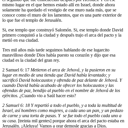
mismo lugar en el que hemos estado allí en Israel, donde ahora
solamente ha quedado el vestigio de ese muro nada más, que se
conoce como el muro de los lamentos, que es una parte exterior de
lo que fue el templo de Jerusalén.
Si, ese templo que construyó Salomón. Si, ese templo donde David
primero conquistó a la ciudad y después trajo el arca del pacto y la
metió en esa ciudad.
Tres mil años más tarde seguimos hablando de ese lugarcito
maravilloso donde Dios había puesto su corazón y dijo que esa
ciudad es la ciudad del gran rey.
2 Samuel 6: 17
Metieron el arca de Jehová, y la pusieron en su
lugar en medio de una tienda que David había levantado; y
sacrificó David holocaustos y ofrenda de paz delante de Jehová. Y
cuando David había acabado de ofrecer los holocaustos y las
ofrendas de paz, bendijo al pueblo en el nombre de Jehová de los
ejércitos.
¿Cuando vio a Saúl hacer esto?
2 Samuel 6: 18 Y repartió a todo el pueblo, y a toda la multitud de
Israel, así hombres como mujeres, a cada uno un pan, y un pedazo
de carne y una torta de pasas. Y se fue todo el pueblo cada uno a
su casa.
[treinta mil gentes] porque ahora el arca del pacto estaba en
Jerusalén. ¡Aleluya! Vamos a orar demosle gracias a Dios.