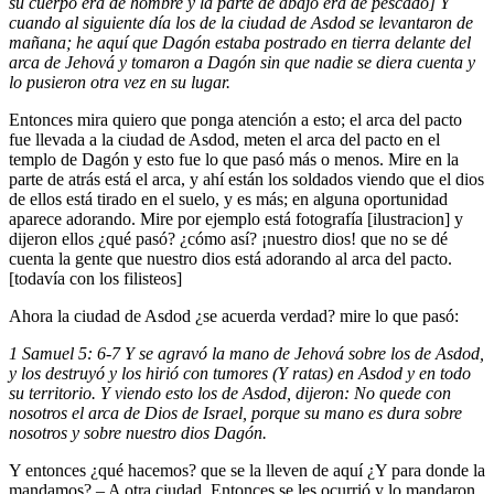
su cuerpo era de hombre y la parte de abajo era de pescado] Y
cuando al siguiente día los de la ciudad de Asdod se levantaron de
mañana; he aquí que Dagón estaba postrado en tierra delante del
arca de Jehová y tomaron a Dagón sin que nadie se diera cuenta y
lo pusieron otra vez en su lugar.
Entonces mira quiero que ponga atención a esto; el arca del pacto
fue llevada a la ciudad de Asdod, meten el arca del pacto en el
templo de Dagón y esto fue lo que pasó más o menos. Mire en la
parte de atrás está el arca, y ahí están los soldados viendo que el dios
de ellos está tirado en el suelo, y es más; en alguna oportunidad
aparece adorando. Mire por ejemplo está fotografía [ilustracion] y
dijeron ellos ¿qué pasó? ¿cómo así? ¡nuestro dios! que no se dé
cuenta la gente que nuestro dios está adorando al arca del pacto.
[todavía con los filisteos]
Ahora la ciudad de Asdod ¿se acuerda verdad? mire lo que pasó:
1 Samuel 5: 6-7 Y se agravó la mano de Jehová sobre los de Asdod,
y los destruyó y los hirió con tumores (Y ratas) en Asdod y en todo
su territorio. Y viendo esto los de Asdod, dijeron: No quede con
nosotros el arca de Dios de Israel, porque su mano es dura sobre
nosotros y sobre nuestro dios Dagón.
Y entonces ¿qué hacemos? que se la lleven de aquí ¿Y para donde la
mandamos? – A otra ciudad. Entonces se les ocurrió y lo mandaron