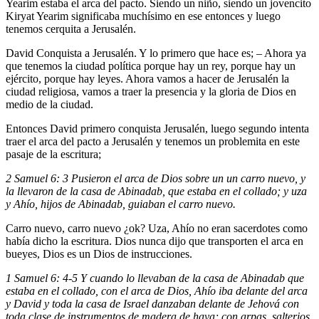
Yearim estaba el arca del pacto. Siendo un niño, siendo un jovencito
Kiryat Yearim significaba muchísimo en ese entonces y luego
tenemos cerquita a Jerusalén.
David Conquista a Jerusalén. Y lo primero que hace es; – Ahora ya
que tenemos la ciudad política porque hay un rey, porque hay un
ejército, porque hay leyes. Ahora vamos a hacer de Jerusalén la
ciudad religiosa, vamos a traer la presencia y la gloria de Dios en
medio de la ciudad.
Entonces David primero conquista Jerusalén, luego segundo intenta
traer el arca del pacto a Jerusalén y tenemos un problemita en este
pasaje de la escritura;
2 Samuel 6: 3 Pusieron el arca de Dios sobre un un carro nuevo, y
la llevaron de la casa de Abinadab, que estaba en el collado; y uza
y Ahío, hijos de Abinadab, guiaban el carro nuevo.
Carro nuevo, carro nuevo ¿ok? Uza, Ahío no eran sacerdotes como
había dicho la escritura. Dios nunca dijo que transporten el arca en
bueyes, Dios es un Dios de instrucciones.
1 Samuel 6: 4-5 Y cuando lo llevaban de la casa de Abinadab que
estaba en el collado, con el arca de Dios, Ahío iba delante del arca
y David y toda la casa de Israel danzaban delante de Jehová con
toda clase de instrumentos de madera de haya; con arpas, salterios,