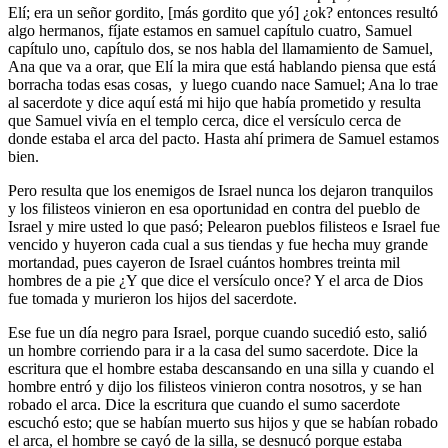
Elí; era un señor gordito, [más gordito que yó] ¿ok? entonces resultó
algo hermanos, fíjate estamos en samuel capítulo cuatro, Samuel
capítulo uno, capítulo dos, se nos habla del llamamiento de Samuel,
Ana que va a orar, que Elí la mira que está hablando piensa que está
borracha todas esas cosas, y luego cuando nace Samuel; Ana lo trae
al sacerdote y dice aquí está mi hijo que había prometido y resulta
que Samuel vivía en el templo cerca, dice el versículo cerca de
donde estaba el arca del pacto. Hasta ahí primera de Samuel estamos
bien.
Pero resulta que los enemigos de Israel nunca los dejaron tranquilos
y los filisteos vinieron en esa oportunidad en contra del pueblo de
Israel y mire usted lo que pasó; Pelearon pueblos filisteos e Israel fue
vencido y huyeron cada cual a sus tiendas y fue hecha muy grande
mortandad, pues cayeron de Israel cuántos hombres treinta mil
hombres de a pie ¿Y que dice el versículo once? Y el arca de Dios
fue tomada y murieron los hijos del sacerdote.
Ese fue un día negro para Israel, porque cuando sucedió esto, salió
un hombre corriendo para ir a la casa del sumo sacerdote. Dice la
escritura que el hombre estaba descansando en una silla y cuando el
hombre entró y dijo los filisteos vinieron contra nosotros, y se han
robado el arca. Dice la escritura que cuando el sumo sacerdote
escuchó esto; que se habían muerto sus hijos y que se habían robado
el arca, el hombre se cayó de la silla, se desnucó porque estaba