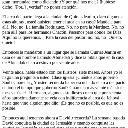
gran mortandad como diciendo ¿Y por qué nos mata? [hubiese
dicho: [Por..] ¿verdad? no poner atención.
El arca del pacto llega a la ciudad de Quiriat-Jearim, claro dígame a
estas alturas ¿usted quisiera tener el arca en su casa? Mandela para
allá. No, no. La familia Rodriguez, No, no para la Martínez, No, no
para allá para los hermanos Chacón, Pasemos para donde los Díaz.
Aquí no la queremos. – Para la casa del pastor; no, no, no ¡Quieto,
quieto!
Entonces la mandaron a un lugar que se llamaba Quiriat-Jearim en
casa de un hombre llamado Abinadab y dice la biblia que en la casa
de Abinadab el arca estuvo por veinte años.
Veinte años, había estado con los filisteos siete meses. Ahora yo le
hago una pregunta a usted; Clase iglesia ¿Cuántos años gobernó
Saúl? Cuarenta ¿ Y usted recuerda haber escuchado el arca del pacto
en todo el tiempo que gobernó Saul? Cuarenta más veinte más siete
meses más el.. Hermano, algunos estudiosos creen que por setenta
años aproximadamente se veía con indiferencia al arca de Jehová
hasta que vino alguien que dijo: ¡Es que no es posible, es que no es
posible!
Entonces aquí tenemos ahora a David ¿recuerda? La semana pasada
David conquista la ciudad de Jerusalén y cuando conquista las