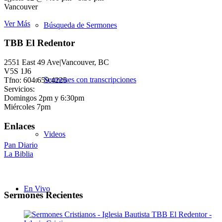
Vancouver
Ver Más
Búsqueda de Sermones
TBB El Redentor
2551 East 49 Ave|Vancouver, BC
V5S 1J6
Sermones con transcripciones
Tfno: 604.659.4225
Servicios:
Domingos 2pm y 6:30pm
Miércoles 7pm
Enlaces
Videos
Pan Diario
La Biblia
En Vivo
Sermones Recientes