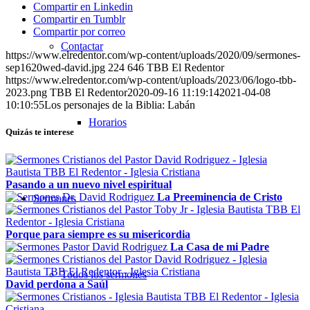
Compartir en Linkedin
Compartir en Tumblr
Compartir por correo
Contactar
https://www.elredentor.com/wp-content/uploads/2020/09/sermones-
sep1620wed-david.jpg
224
646
TBB El Redentor
https://www.elredentor.com/wp-content/uploads/2023/06/logo-tbb-
2023.png
TBB El Redentor
2020-09-16 11:19:14
2021-04-08
10:10:55
Los personajes de la Biblia: Labán
Horarios
Quizás te interese
Pasando a un nuevo nivel espiritual
La Preeminencia de Cristo
Sermones
Porque para siempre es su misericordia
La Casa de mi Padre
Todos los sermones
David perdona a Saúl