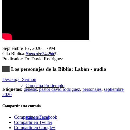
Nuestra Iglesia
Septiembre 16 , 2020 – 7PM
Cita Bíblica: Genesis 24:29-32
Nuevo Visitante
Predicador: Dr. David Rodríguez
Los personajes de la Biblia: Labán - audio
Descargar Sermon
Campaña Pro-templo
Etiquetas:
genesis
,
pastor david rodriguez
,
personajes
,
septiembre
2020
Compartir esta entrada
Compartir en Facebook
Pastor David
Compartir en Twitter
Compartir en Google+