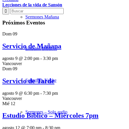
Lecciones de la vida de Sansón
Sermones Mañana
Próximos Eventos
Dom
09
Servicio de Mañana
Estudios Bíblicos
agosto 9 @ 2:00 pm
-
3:30 pm
Vancouver
Dom
09
Servicio de Tarde
Sermones Noche
agosto 9 @ 6:30 pm
-
7:30 pm
Vancouver
Mié
12
Sermones – Solo audio
Estudio Bíblico – Miércoles 7pm
agosto 12 @ 7:00 pm
-
8:30 pm