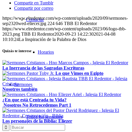
Compartir en Tumblr
Compartir por correo
https://www.elredentor.com/wp-content/uploads/2020/09/sermones-
Contactar
sep2320wed-eliecer.jpg
224
646
TBB El Redentor
https://www.elredentor.com/wp-content/uploads/2023/06/logo-tbb-
2023.png
TBB El Redentor
2020-09-23 14:22:30
2021-04-08
10:10:24
La Inspiración de la Palabra de Dios
Quizás te interese
Horarios
La Inerrancia de las Sagradas Escrituras
Lo que Vimos en Egipto
Sermones
Nosotros también
¿En que está Centrada tu Vida?
Nosotros No Retrocedemos Part 1
Todos los sermones
Los personajes de la Biblia: Eliezer