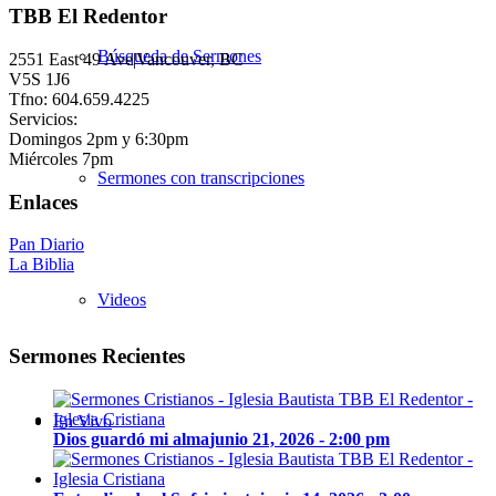
TBB El Redentor
Búsqueda de Sermones
2551 East 49 Ave|Vancouver, BC
V5S 1J6
Tfno: 604.659.4225
Servicios:
Domingos 2pm y 6:30pm
Miércoles 7pm
Sermones con transcripciones
Enlaces
Pan Diario
La Biblia
Videos
Sermones Recientes
En Vivo
Dios guardó mi alma
junio 21, 2026 - 2:00 pm