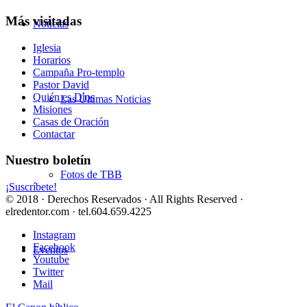
Más visitadas
Noticias
Iglesia
Horarios
Campaña Pro-templo
Pastor David
Quién es Dios
Las Últimas Noticias
Misiones
Casas de Oración
Contactar
Nuestro boletín
Fotos de TBB
¡Suscríbete!
© 2018 · Derechos Reservados · All Rights Reserved ·
elredentor.com · tel.604.659.4225
Instagram
Facebook
Eventos
Youtube
Twitter
Mail