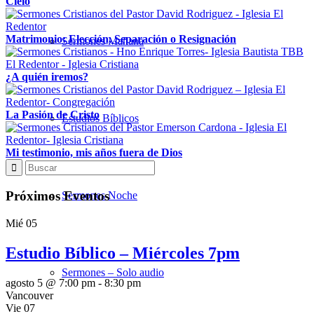
Cielo
Matrimonio: Elección, Separación o Resignación
Sermones Mañana
¿A quién iremos?
La Pasión de Cristo
Estudios Bíblicos
Mi testimonio, mis años fuera de Dios
Próximos Eventos
Sermones Noche
Mié
05
Estudio Bíblico – Miércoles 7pm
Sermones – Solo audio
agosto 5 @ 7:00 pm
-
8:30 pm
Vancouver
Vie
07