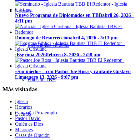
Noticias
Nuevo Programa de Diplomados en TBB
abril 26, 2026 -
4:11 pm
Domingo de Resurrección
abril 4, 2026 - 5:13 pm
Las Últimas Noticias
¡Esgrima 2026!
febrero 8, 2026 - 2:58 pm
«Sin miedo» – con Pastor Joe Rosa y cantante Gustavo
Lima
enero 13, 2026 - 9:07 pm
Fotos de TBB
Más visitadas
Iglesia
Horarios
Campaña Pro-templo
Eventos
Pastor David
Quién es Dios
Misiones
Casas de Oración