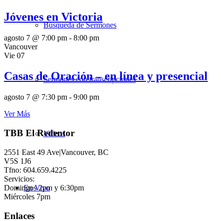
Jóvenes en Victoria
Búsqueda de Sermones
agosto 7 @ 7:00 pm
-
8:00 pm
Vancouver
Vie
07
Casas de Oración – en línea y presencial
Sermones con transcripciones
agosto 7 @ 7:30 pm
-
9:00 pm
Ver Más
TBB El Redentor
Videos
2551 East 49 Ave|Vancouver, BC
V5S 1J6
Tfno: 604.659.4225
Servicios:
Domingos 2pm y 6:30pm
En Vivo
Miércoles 7pm
Enlaces