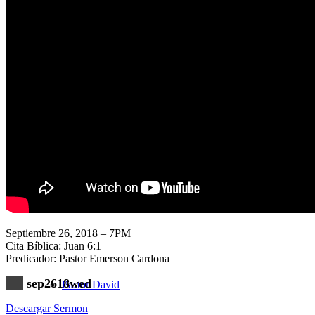
Nuestra Iglesia
Nuevo Visitante
Campaña Pro-templo
Septiembre 26, 2018 – 7PM
Cita Bíblica: Juan 6:1
Predicador: Pastor Emerson Cardona
sep2618wed
Pastor David
Descargar Sermon