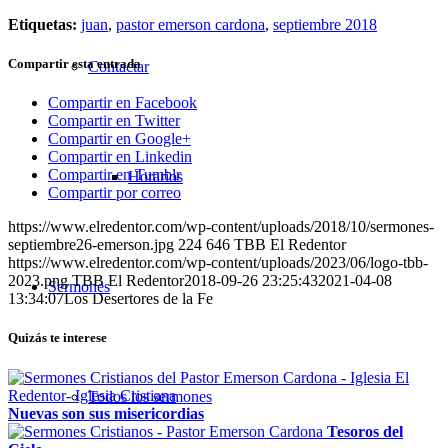
Etiquetas:
juan
,
pastor emerson cardona
,
septiembre 2018
Compartir esta entrada
Contactar
Compartir en Facebook
Compartir en Twitter
Compartir en Google+
Compartir en Linkedin
Compartir en Tumblr
Horarios
Compartir por correo
https://www.elredentor.com/wp-content/uploads/2018/10/sermones-
septiembre26-emerson.jpg
224
646
TBB El Redentor
https://www.elredentor.com/wp-content/uploads/2023/06/logo-tbb-
2023.png
TBB El Redentor
2018-09-26 23:25:43
2021-04-08
Sermones
13:34:07
Los Desertores de la Fe
Quizás te interese
Todos los sermones
Nuevas son sus misericordias
Tesoros del