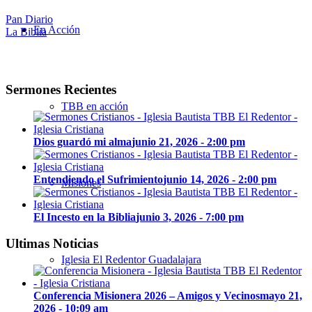
Pan Diario
En Acción
La Biblia
Sermones Recientes
TBB en acción
Dios guardó mi alma
junio 21, 2026 - 2:00 pm
Entendiendo el Sufrimiento
junio 14, 2026 - 2:00 pm
Misiones
El Incesto en la Biblia
junio 3, 2026 - 7:00 pm
Ultimas Noticias
Iglesia El Redentor Guadalajara
Conferencia Misionera 2026 – Amigos y Vecinos
mayo 21,
2026 - 10:09 am