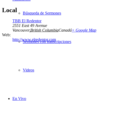
Local
Búsqueda de Sermones
TBB El Redentor
2551 East 49 Avenue
Vancouver
,
British Columbia
Canadá
+ Google Map
Web:
http://www.elredentor.com
Sermones con transcripciones
Videos
En Vivo