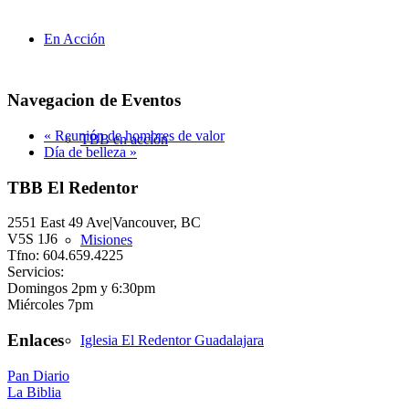
En Acción
Navegacion de Eventos
«
Reunión de hombres de valor
TBB en acción
Día de belleza
»
TBB El Redentor
2551 East 49 Ave|Vancouver, BC
V5S 1J6
Misiones
Tfno: 604.659.4225
Servicios:
Domingos 2pm y 6:30pm
Miércoles 7pm
Enlaces
Iglesia El Redentor Guadalajara
Pan Diario
La Biblia