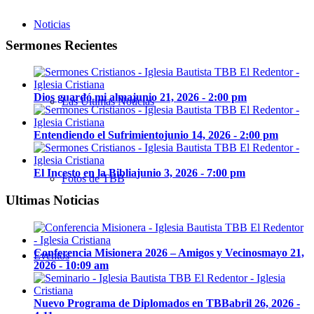
Noticias
Sermones Recientes
Dios guardó mi alma
junio 21, 2026 - 2:00 pm
Las Últimas Noticias
Entendiendo el Sufrimiento
junio 14, 2026 - 2:00 pm
El Incesto en la Biblia
junio 3, 2026 - 7:00 pm
Fotos de TBB
Ultimas Noticias
Conferencia Misionera 2026 – Amigos y Vecinos
mayo 21,
Eventos
2026 - 10:09 am
Nuevo Programa de Diplomados en TBB
abril 26, 2026 -