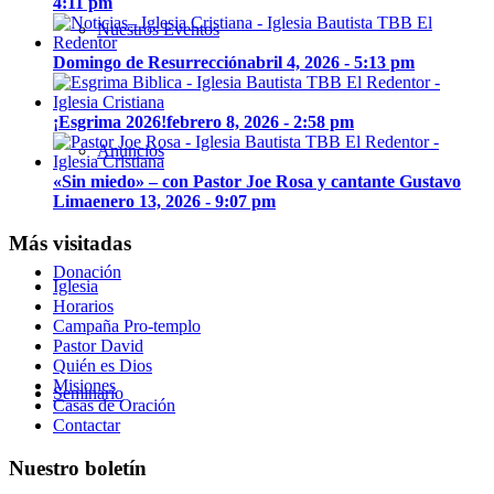
4:11 pm
Nuestros Eventos
Domingo de Resurrección
abril 4, 2026 - 5:13 pm
¡Esgrima 2026!
febrero 8, 2026 - 2:58 pm
Anuncios
«Sin miedo» – con Pastor Joe Rosa y cantante Gustavo
Lima
enero 13, 2026 - 9:07 pm
Más visitadas
Donación
Iglesia
Horarios
Campaña Pro-templo
Pastor David
Quién es Dios
Misiones
Seminario
Casas de Oración
Contactar
Nuestro boletín