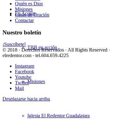
Quién es Dios
Misiones
En Acción
Casas de Oración
Contactar
Nuestro boletín
¡Suscríbete!
TBB en acción
© 2018 · Derechos Reservados · All Rights Reserved ·
elredentor.com · tel.604.659.4225
Instagram
Facebook
Youtube
Misiones
Twitter
Mail
Desplazarse hacia arriba
Iglesia El Redentor Guadalajara