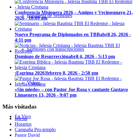
Conferencia Misionera 2026 – Amigos y Vecinos
mayo 21,
Búsqueda de Sermones
2026 - 10:09 am
Nuevo Programa de Diplomados en TBB
abril 26, 2026 -
4:11 pm
Sermones con transcripciones
Domingo de Resurrección
abril 4, 2026 - 5:13 pm
¡Esgrima 2026!
febrero 8, 2026 - 2:58 pm
Videos
«Sin miedo» – con Pastor Joe Rosa y cantante Gustavo
Lima
enero 13, 2026 - 9:07 pm
Más visitadas
En Vivo
Iglesia
Horarios
Campaña Pro-templo
Pastor David