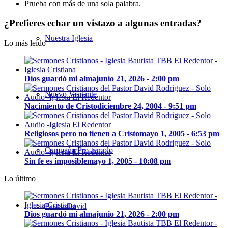
Prueba con más de una sola palabra.
¿Prefieres echar un vistazo a algunas entradas?
Nuestra Iglesia
Lo más leído
Dios guardó mi alma
junio 21, 2026 - 2:00 pm
Nuevo Visitante
Nacimiento de Cristo
diciembre 24, 2004 - 9:51 pm
Religiosos pero no tienen a Cristo
mayo 1, 2005 - 6:53 pm
Campaña Pro-templo
Sin fe es imposible
mayo 1, 2005 - 10:08 pm
Lo último
Pastor David
Dios guardó mi alma
junio 21, 2026 - 2:00 pm