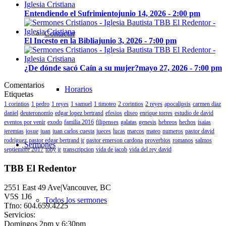
Entendiendo el Sufrimiento
junio 14, 2026 - 2:00 pm
Contactar
El Incesto en la Biblia
junio 3, 2026 - 7:00 pm
¿De dónde sacó Caín a su mujer?
mayo 27, 2026 - 7:00 pm
Comentarios
Horarios
Etiquetas
1 corintios
1 pedro
1 reyes
1 samuel
1 timoteo
2 corintios
2 reyes
apocalipsis
carmen diaz
daniel
deuteronomio
edgar lopez bertrand
efesios
eliseo
enrique torres
estudio de david
eventos por venir
exodo
familia 2016
filipenses
galatas
genesis
hebreos
hechos
isaias
jeremias
josue
juan
juan carlos cuesta
jueces
lucas
marcos
mateo
numeros
pastor david
rodriguez
pastor edgar bertrand jr
pastor emerson cardona
proverbios
romanos
salmos
Sermones
septiembre 2017
toby jr
transcripcion
vida de jacob
vida del rey david
TBB El Redentor
2551 East 49 Ave|Vancouver, BC
V5S 1J6
Todos los sermones
Tfno: 604.659.4225
Servicios:
Domingos 2pm y 6:30pm