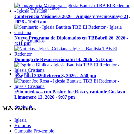
Nuestros Eventos
Conferencia Misionera 2026 – Amigos y Vecinos
mayo 21,
2026 - 10:09 am
Nuevo Programa de Diplomados en TBB
abril 26, 2026 -
Anuncios
4:11 pm
Domingo de Resurrección
abril 4, 2026 - 5:13 pm
Donación
¡Esgrima 2026!
febrero 8, 2026 - 2:58 pm
«Sin miedo» – con Pastor Joe Rosa y cantante Gustavo
Lima
enero 13, 2026 - 9:07 pm
Seminario
Más visitadas
Iglesia
Horarios
Campaña Pro-templo