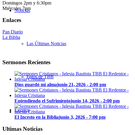
Domingos 2pm y 6:30pm
Miércoles 7pm
Noticias
Enlaces
Pan Diario
La Biblia
Las Últimas Noticias
Sermones Recientes
Fotos de TBB
Dios guardó mi alma
junio 21, 2026 - 2:00 pm
Entendiendo el Sufrimiento
junio 14, 2026 - 2:00 pm
Eventos
El Incesto en la Biblia
junio 3, 2026 - 7:00 pm
Ultimas Noticias