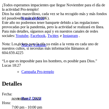
¡Todos esperamos impacientes que llegue Noviembre para el día de
la actividad Pro-templo!
Dios ha sido maravilloso, cada vez se ha recogido más y más fondos
(el pasado año más de $100K).
Nuestra Iglesia
Este año no podremos tener banquete debido a las regulaciones
provocadas por la pandemia, pero la actividad se realizará en línea.
Para más detalles, síguenos aquí y en nuestros canales de redes
sociales:
Youtube
,
Facebook
,
Twitter
, e
Instagram
.
Nota: Los tickets para la rifa ya están a la venta en cada uno de
Nuevo Visitante
nuestros cultos, si necesitas más información llámanos al
604.659.4225
“Lo que es imposible para los hombres, es posible para Dios.”
Lucas 18:27
Campaña Pro-templo
Detalles
Fecha:
Pastor David
noviembre 7, 2020
Hora:
7:00 pm - 10:00 pm