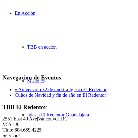
En Acción
TBB en acción
Navegacion de Eventos
Misiones
«
Aniversario 32 de nuestra Iglesia El Redentor
Cultos de Navidad y fin de año en El Redentor
»
TBB El Redentor
Iglesia El Redentor Guadalajara
2551 East 49 Ave|Vancouver, BC
V5S 1J6
Tfno: 604.659.4225
Servicios: