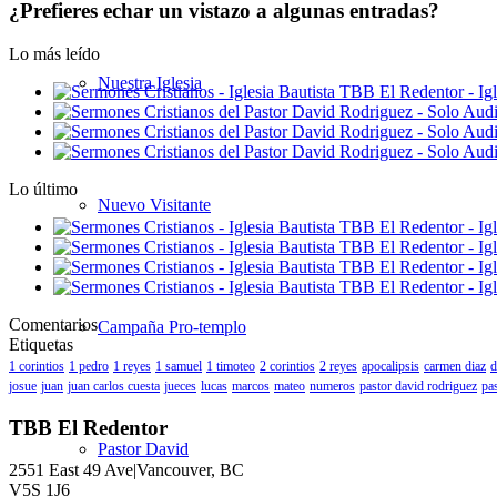
¿Prefieres echar un vistazo a algunas entradas?
Lo más leído
Nuestra Iglesia
Lo último
Nuevo Visitante
Comentarios
Campaña Pro-templo
Etiquetas
1 corintios
1 pedro
1 reyes
1 samuel
1 timoteo
2 corintios
2 reyes
apocalipsis
carmen diaz
d
josue
juan
juan carlos cuesta
jueces
lucas
marcos
mateo
numeros
pastor david rodriguez
pas
TBB El Redentor
Pastor David
2551 East 49 Ave|Vancouver, BC
V5S 1J6