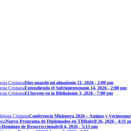
Dios guardó mi alma
junio 21, 2026 - 2:00 pm
Entendiendo el Sufrimiento
junio 14, 2026 - 2:00 pm
El Incesto en la Biblia
junio 3, 2026 - 7:00 pm
Conferencia Misionera 2026 – Amigos y Vecinos
may
Nuevo Programa de Diplomados en TBB
abril 26, 2026 - 4:11 
Domingo de Resurrección
abril 4, 2026 - 5:13 pm