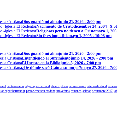
Dios guardó mi alma
junio 21, 2026 - 2:00 pm
Nacimiento de Cristo
diciembre 24, 2004 - 9:
Religiosos pero no tienen a Cristo
mayo 1, 200
Sin fe es imposible
mayo 1, 2005 - 10:08 pm
Dios guardó mi alma
junio 21, 2026 - 2:00 pm
Entendiendo el Sufrimiento
junio 14, 2026 - 2:00 pm
El Incesto en la Biblia
junio 3, 2026 - 7:00 pm
¿De dónde sacó Caín a su mujer?
mayo 27, 2026 - 7:0
aniel
deuteronomio
edgar lopez bertrand
efesios
eliseo
enrique torres
estudio de david
eventos
tor edgar bertrand jr
pastor emerson cardona
proverbios
romanos
salmos
septiembre 2017
to