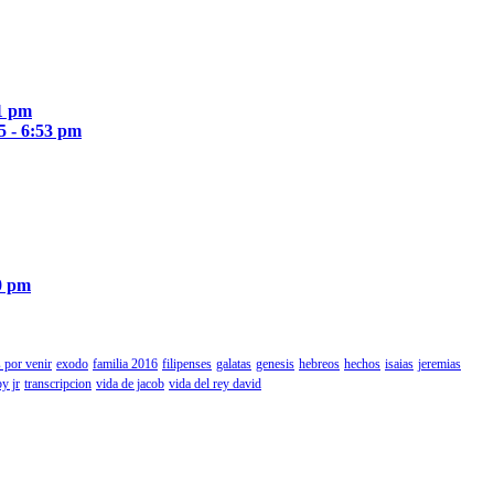
51 pm
5 - 6:53 pm
0 pm
 por venir
exodo
familia 2016
filipenses
galatas
genesis
hebreos
hechos
isaias
jeremias
by jr
transcripcion
vida de jacob
vida del rey david