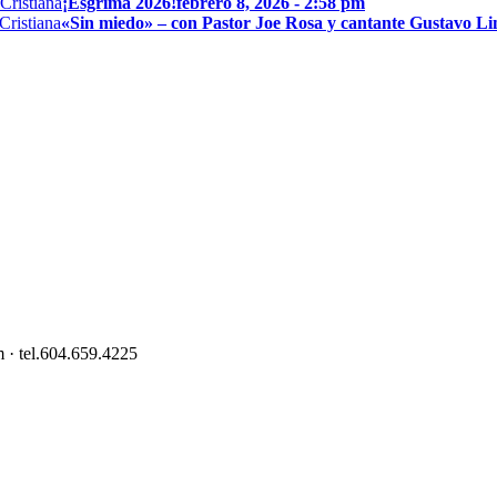
¡Esgrima 2026!
febrero 8, 2026 - 2:58 pm
«Sin miedo» – con Pastor Joe Rosa y cantante Gustavo L
 · tel.604.659.4225