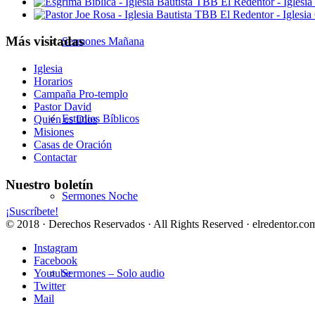
Más visitadas
Sermones Mañana
Iglesia
Horarios
Campaña Pro-templo
Pastor David
Estudios Bíblicos
Quién es Dios
Misiones
Casas de Oración
Contactar
Nuestro boletín
Sermones Noche
¡Suscríbete!
© 2018 · Derechos Reservados · All Rights Reserved · elredentor.com
Instagram
Facebook
Sermones – Solo audio
Youtube
Twitter
Mail