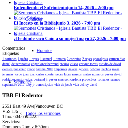
Entendiendo el Sufrimiento
junio 14, 2026 - 2:00 pm
Contactar
El Incesto en la Biblia
junio 3, 2026 - 7:00 pm
¿De dónde sacó Caín a su mujer?
mayo 27, 2026 - 7:00 pm
Comentarios
Horarios
Etiquetas
1 corintios
1 pedro
1 reyes
1 samuel
1 timoteo
2 corintios
2 reyes
apocalipsis
carmen diaz
daniel
deuteronomio
edgar lopez bertrand
efesios
eliseo
enrique torres
estudio de david
eventos por venir
exodo
familia 2016
filipenses
galatas
genesis
hebreos
hechos
isaias
jeremias
josue
juan
juan carlos cuesta
jueces
lucas
marcos
mateo
numeros
pastor david
rodriguez
pastor edgar bertrand jr
pastor emerson cardona
proverbios
romanos
salmos
Sermones
septiembre 2017
toby jr
transcripcion
vida de jacob
vida del rey david
TBB El Redentor
2551 East 49 Ave|Vancouver, BC
V5S 1J6
Todos los sermones
Tfno: 604.659.4225
Servicios:
Domingos 2pm y 6:30pm