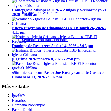
Conferencia Misionera 2026 – Amigos y Vecinos
mayo 21,
Búsqueda de Sermones
2026 - 10:09 am
Nuevo Programa de Diplomados en TBB
abril 26, 2026 -
4:11 pm
Sermones con transcripciones
Domingo de Resurrección
abril 4, 2026 - 5:13 pm
¡Esgrima 2026!
febrero 8, 2026 - 2:58 pm
Videos
«Sin miedo» – con Pastor Joe Rosa y cantante Gustavo
Lima
enero 13, 2026 - 9:07 pm
Más visitadas
En Vivo
Iglesia
Horarios
Campaña Pro-templo
Pastor David