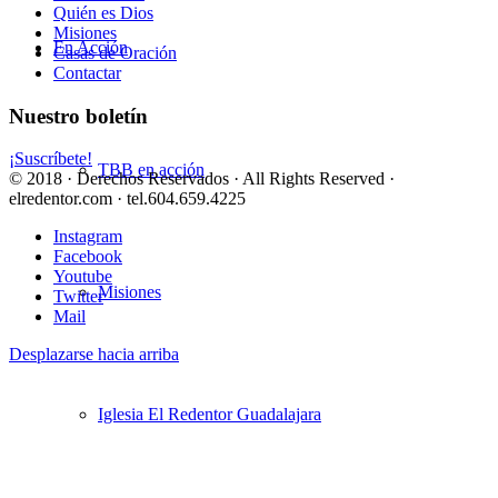
Quién es Dios
Misiones
En Acción
Casas de Oración
Contactar
Nuestro boletín
¡Suscríbete!
TBB en acción
© 2018 · Derechos Reservados · All Rights Reserved ·
elredentor.com · tel.604.659.4225
Instagram
Facebook
Youtube
Misiones
Twitter
Mail
Desplazarse hacia arriba
Iglesia El Redentor Guadalajara