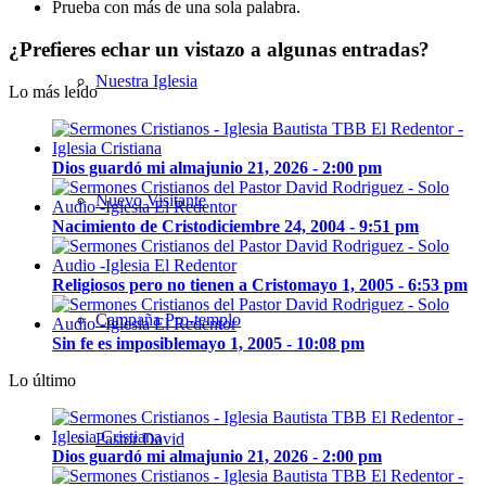
Prueba con más de una sola palabra.
¿Prefieres echar un vistazo a algunas entradas?
Nuestra Iglesia
Lo más leído
Dios guardó mi alma
junio 21, 2026 - 2:00 pm
Nuevo Visitante
Nacimiento de Cristo
diciembre 24, 2004 - 9:51 pm
Religiosos pero no tienen a Cristo
mayo 1, 2005 - 6:53 pm
Campaña Pro-templo
Sin fe es imposible
mayo 1, 2005 - 10:08 pm
Lo último
Pastor David
Dios guardó mi alma
junio 21, 2026 - 2:00 pm