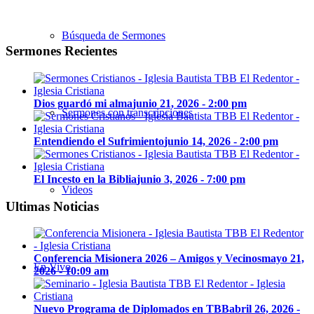
Búsqueda de Sermones
Sermones Recientes
Dios guardó mi alma
junio 21, 2026 - 2:00 pm
Sermones con transcripciones
Entendiendo el Sufrimiento
junio 14, 2026 - 2:00 pm
El Incesto en la Biblia
junio 3, 2026 - 7:00 pm
Videos
Ultimas Noticias
Conferencia Misionera 2026 – Amigos y Vecinos
mayo 21,
En Vivo
2026 - 10:09 am
Nuevo Programa de Diplomados en TBB
abril 26, 2026 -