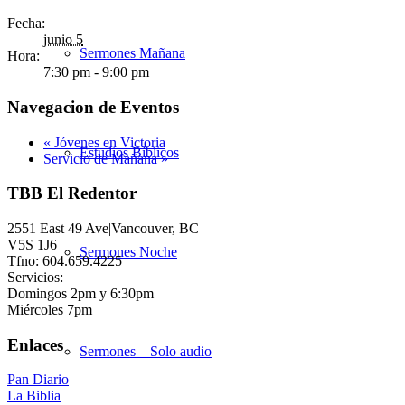
Fecha:
junio 5
Sermones Mañana
Hora:
7:30 pm - 9:00 pm
Navegacion de Eventos
«
Jóvenes en Victoria
Estudios Bíblicos
Servicio de Mañana
»
TBB El Redentor
2551 East 49 Ave|Vancouver, BC
V5S 1J6
Sermones Noche
Tfno: 604.659.4225
Servicios:
Domingos 2pm y 6:30pm
Miércoles 7pm
Enlaces
Sermones – Solo audio
Pan Diario
La Biblia