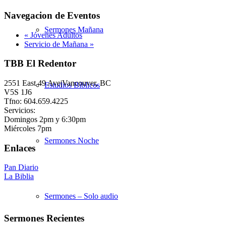
Navegacion de Eventos
Sermones Mañana
«
Jóvenes Adultos
Servicio de Mañana
»
TBB El Redentor
2551 East 49 Ave|Vancouver, BC
Estudios Bíblicos
V5S 1J6
Tfno: 604.659.4225
Servicios:
Domingos 2pm y 6:30pm
Miércoles 7pm
Sermones Noche
Enlaces
Pan Diario
La Biblia
Sermones – Solo audio
Sermones Recientes