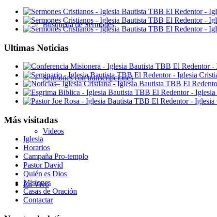
Búsqueda de Sermones
Ultimas Noticias
Sermones con transcripciones
Más visitadas
Videos
Iglesia
Horarios
Campaña Pro-templo
Pastor David
Quién es Dios
Misiones
En Vivo
Casas de Oración
Contactar