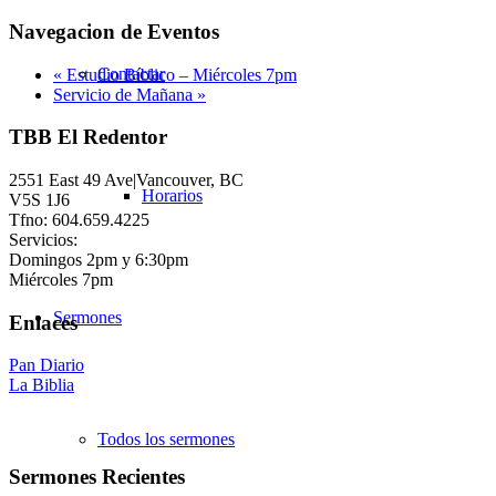
Navegacion de Eventos
Contactar
«
Estudio Bíblico – Miércoles 7pm
Servicio de Mañana
»
TBB El Redentor
2551 East 49 Ave|Vancouver, BC
Horarios
V5S 1J6
Tfno: 604.659.4225
Servicios:
Domingos 2pm y 6:30pm
Miércoles 7pm
Sermones
Enlaces
Pan Diario
La Biblia
Todos los sermones
Sermones Recientes