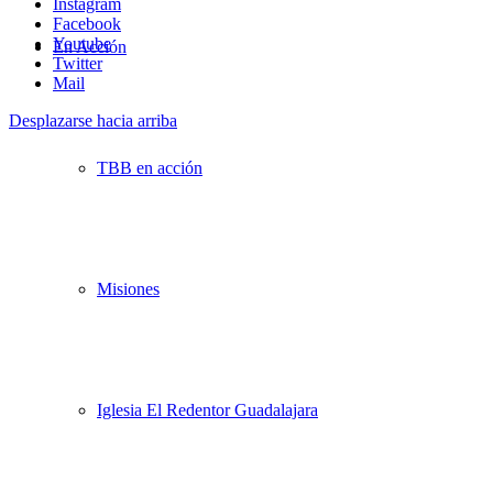
Instagram
Facebook
Youtube
En Acción
Twitter
Mail
Desplazarse hacia arriba
TBB en acción
Misiones
Iglesia El Redentor Guadalajara