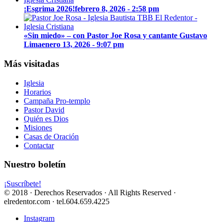
¡Esgrima 2026!
febrero 8, 2026 - 2:58 pm
«Sin miedo» – con Pastor Joe Rosa y cantante Gustavo
Lima
enero 13, 2026 - 9:07 pm
Más visitadas
Iglesia
Horarios
Campaña Pro-templo
Pastor David
Quién es Dios
Misiones
Casas de Oración
Contactar
Nuestro boletín
¡Suscríbete!
© 2018 · Derechos Reservados · All Rights Reserved ·
elredentor.com · tel.604.659.4225
Instagram