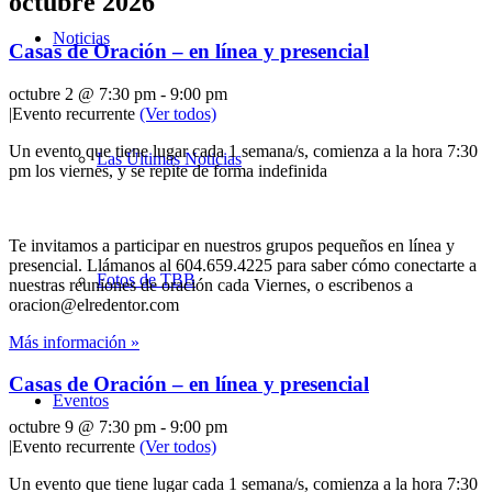
octubre 2026
Noticias
Casas de Oración – en línea y presencial
octubre 2 @ 7:30 pm
-
9:00 pm
|
Evento recurrente
(Ver todos)
Un evento que tiene lugar cada 1 semana/s, comienza a la hora 7:30
Las Últimas Noticias
pm los viernes, y se repite de forma indefinida
Te invitamos a participar en nuestros grupos pequeños en línea y
presencial. Llámanos al 604.659.4225 para saber cómo conectarte a
Fotos de TBB
nuestras reuniones de oración cada Viernes, o escribenos a
oracion@elredentor.com
Más información »
Casas de Oración – en línea y presencial
Eventos
octubre 9 @ 7:30 pm
-
9:00 pm
|
Evento recurrente
(Ver todos)
Un evento que tiene lugar cada 1 semana/s, comienza a la hora 7:30