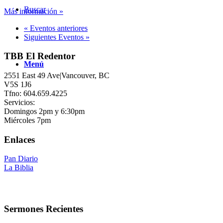
Buscar
Más información »
«
Eventos anteriores
Siguientes Eventos
»
TBB El Redentor
Menú
2551 East 49 Ave|Vancouver, BC
V5S 1J6
Tfno: 604.659.4225
Servicios:
Domingos 2pm y 6:30pm
Miércoles 7pm
Enlaces
Pan Diario
La Biblia
Sermones Recientes