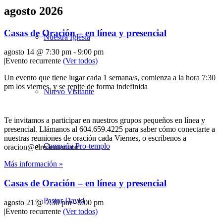
agosto 2026
Casas de Oración – en línea y presencial
Nuestra Iglesia
agosto 14 @ 7:30 pm
-
9:00 pm
|
Evento recurrente
(Ver todos)
Un evento que tiene lugar cada 1 semana/s, comienza a la hora 7:30
pm los viernes, y se repite de forma indefinida
Nuevo Visitante
Te invitamos a participar en nuestros grupos pequeños en línea y
presencial. Llámanos al 604.659.4225 para saber cómo conectarte a
nuestras reuniones de oración cada Viernes, o escribenos a
Campaña Pro-templo
oracion@elredentor.com
Más información »
Casas de Oración – en línea y presencial
Pastor David
agosto 21 @ 7:30 pm
-
9:00 pm
|
Evento recurrente
(Ver todos)