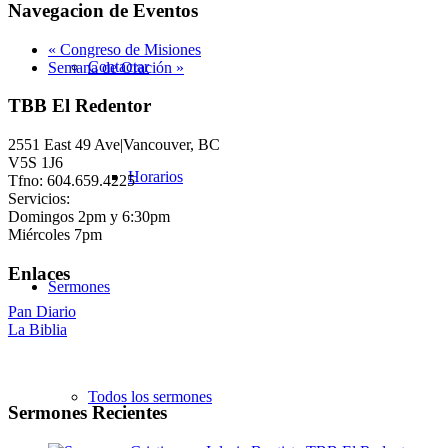
Navegacion de Eventos
«
Congreso de Misiones
Contactar
Semana de Oración
»
TBB El Redentor
2551 East 49 Ave|Vancouver, BC
V5S 1J6
Horarios
Tfno: 604.659.4225
Servicios:
Domingos 2pm y 6:30pm
Miércoles 7pm
Enlaces
Sermones
Pan Diario
La Biblia
Todos los sermones
Sermones Recientes