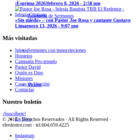
¡Esgrima 2026!
febrero 8, 2026 - 2:58 pm
Búsqueda de Sermones
«Sin miedo» – con Pastor Joe Rosa y cantante Gustavo
Lima
enero 13, 2026 - 9:07 pm
Más visitadas
Iglesia
Sermones con transcripciones
Horarios
Campaña Pro-templo
Pastor David
Quién es Dios
Misiones
Casas de Oración
Videos
Contactar
Nuestro boletín
¡Suscríbete!
En Vivo
© 2018 · Derechos Reservados · All Rights Reserved ·
elredentor.com · tel.604.659.4225
Instagram