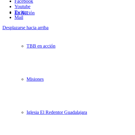
Facebook
Youtube
Twitter
En Acción
Mail
Desplazarse hacia arriba
TBB en acción
Misiones
Iglesia El Redentor Guadalajara