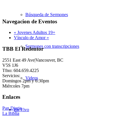
Búsqueda de Sermones
Navegacion de Eventos
«
Jovenes Adultos 19+
Vínculo de Amor
»
Sermones con transcripciones
TBB El Redentor
2551 East 49 Ave|Vancouver, BC
V5S 1J6
Tfno: 604.659.4225
Servicios:
Videos
Domingos 2pm y 6:30pm
Miércoles 7pm
Enlaces
Pan Diario
En Vivo
La Biblia