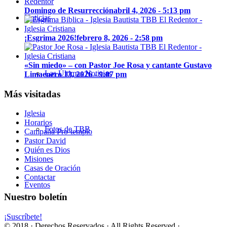
Domingo de Resurrección
abril 4, 2026 - 5:13 pm
Noticias
¡Esgrima 2026!
febrero 8, 2026 - 2:58 pm
«Sin miedo» – con Pastor Joe Rosa y cantante Gustavo
Las Últimas Noticias
Lima
enero 13, 2026 - 9:07 pm
Más visitadas
Iglesia
Horarios
Fotos de TBB
Campaña Pro-templo
Pastor David
Quién es Dios
Misiones
Casas de Oración
Contactar
Eventos
Nuestro boletín
¡Suscríbete!
© 2018 · Derechos Reservados · All Rights Reserved ·