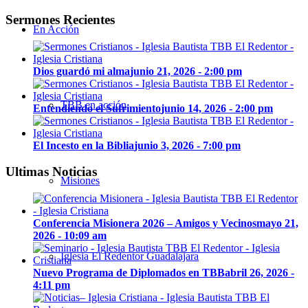
Sermones Recientes
En Acción
Dios guardó mi alma
junio 21, 2026 - 2:00 pm
TBB en acción
Entendiendo el Sufrimiento
junio 14, 2026 - 2:00 pm
El Incesto en la Biblia
junio 3, 2026 - 7:00 pm
Ultimas Noticias
Misiones
Conferencia Misionera 2026 – Amigos y Vecinos
mayo 21,
2026 - 10:09 am
Iglesia El Redentor Guadalajara
Nuevo Programa de Diplomados en TBB
abril 26, 2026 -
4:11 pm