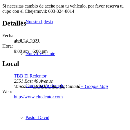
Si necesitas cambio de aceite para tu vehículo, por favor reserva tu
cupo con el Chejemovil: 603-324-8014
Nuestra Iglesia
Detalles
Fecha:
abril 24, 2021
Hora:
9:00 am - 6:00 pm
Nuevo Visitante
Local
TBB El Redentor
2551 East 49 Avenue
Campaña Pro-templo
Vancouver
,
British Columbia
Canadá
+ Google Map
Web:
http://www.elredentor.com
Pastor David