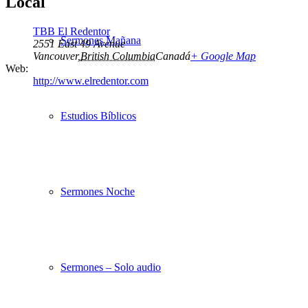
Local
TBB El Redentor
Sermones Mañana
2551 East 49 Avenue
Vancouver
,
British Columbia
Canadá
+ Google Map
Web:
http://www.elredentor.com
Estudios Bíblicos
Sermones Noche
Sermones – Solo audio