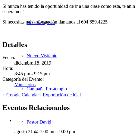
Si nunca has tenido la oportunidad de ir a una clase como esta, te a
esperamos!
Si necesitas más información llámanos al 604.659.4225
Nuestra Iglesia
Detalles
Nuevo Visitante
Fecha:
diciembre 18, 2019
Hora:
8:45 pm - 9:15 pm
Categoría del Evento:
Ministerios
Campaña Pro-templo
+ Google Calendar
+ Exportación de iCal
Eventos Relacionados
Pastor David
agosto 21 @ 7:00 pm
-
9:00 pm