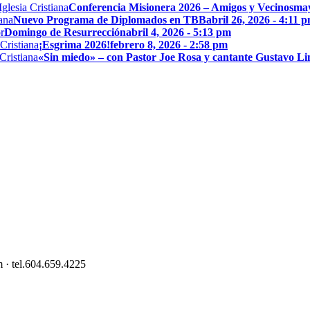
Conferencia Misionera 2026 – Amigos y Vecinos
may
Nuevo Programa de Diplomados en TBB
abril 26, 2026 - 4:11 
Domingo de Resurrección
abril 4, 2026 - 5:13 pm
¡Esgrima 2026!
febrero 8, 2026 - 2:58 pm
«Sin miedo» – con Pastor Joe Rosa y cantante Gustavo L
 · tel.604.659.4225