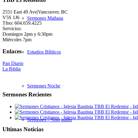
2551 East 49 Ave|Vancouver, BC
V5S 1J6
Sermones Mañana
Tfno: 604.659.4225
Servicios:
Domingos 2pm y 6:30pm
Miércoles 7pm
Enlaces
Estudios Bíblicos
Pan Diario
La Biblia
Sermones Noche
Sermones Recientes
Sermones – Solo audio
Ultimas Noticias