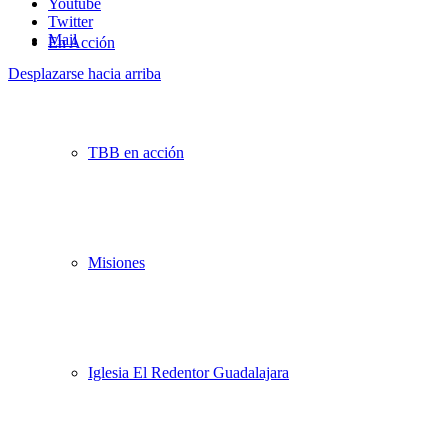
Youtube
Twitter
Mail
En Acción
Desplazarse hacia arriba
TBB en acción
Misiones
Iglesia El Redentor Guadalajara