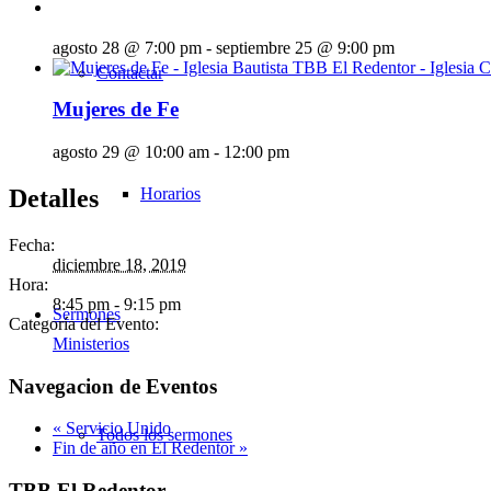
agosto 28 @ 7:00 pm
-
septiembre 25 @ 9:00 pm
Contactar
Mujeres de Fe
agosto 29 @ 10:00 am
-
12:00 pm
Detalles
Horarios
Fecha:
diciembre 18, 2019
Hora:
8:45 pm - 9:15 pm
Sermones
Categoría del Evento:
Ministerios
Navegacion de Eventos
«
Servicio Unido
Todos los sermones
Fin de año en El Redentor
»
TBB El Redentor