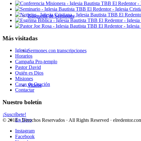
Búsqueda de Sermones
Más visitadas
Iglesia
Sermones con transcripciones
Horarios
Campaña Pro-templo
Pastor David
Quién es Dios
Misiones
Casas de Oración
Videos
Contactar
Nuestro boletín
¡Suscríbete!
En Vivo
© 2018 · Derechos Reservados · All Rights Reserved · elredentor.com
Instagram
Facebook