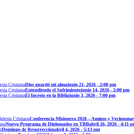
Dios guardó mi alma
junio 21, 2026 - 2:00 pm
Entendiendo el Sufrimiento
junio 14, 2026 - 2:00 pm
El Incesto en la Biblia
junio 3, 2026 - 7:00 pm
Conferencia Misionera 2026 – Amigos y Vecinos
may
Nuevo Programa de Diplomados en TBB
abril 26, 2026 - 4:11 
Domingo de Resurrección
abril 4, 2026 - 5:13 pm