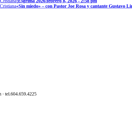
¡Esgrima 2026!
febrero 8, 2026 - 2:58 pm
«Sin miedo» – con Pastor Joe Rosa y cantante Gustavo L
 · tel.604.659.4225