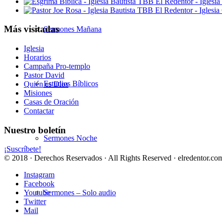
Más visitadas
Sermones Mañana
Iglesia
Horarios
Campaña Pro-templo
Pastor David
Estudios Bíblicos
Quién es Dios
Misiones
Casas de Oración
Contactar
Nuestro boletín
Sermones Noche
¡Suscríbete!
© 2018 · Derechos Reservados · All Rights Reserved · elredentor.com
Instagram
Facebook
Sermones – Solo audio
Youtube
Twitter
Mail