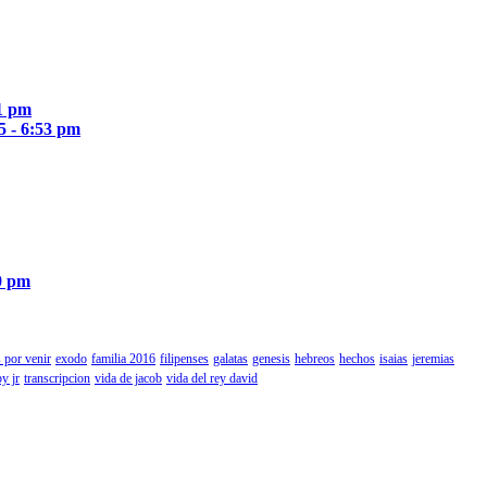
51 pm
5 - 6:53 pm
0 pm
 por venir
exodo
familia 2016
filipenses
galatas
genesis
hebreos
hechos
isaias
jeremias
by jr
transcripcion
vida de jacob
vida del rey david