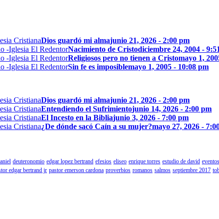
Dios guardó mi alma
junio 21, 2026 - 2:00 pm
Nacimiento de Cristo
diciembre 24, 2004 - 9:
Religiosos pero no tienen a Cristo
mayo 1, 200
Sin fe es imposible
mayo 1, 2005 - 10:08 pm
Dios guardó mi alma
junio 21, 2026 - 2:00 pm
Entendiendo el Sufrimiento
junio 14, 2026 - 2:00 pm
El Incesto en la Biblia
junio 3, 2026 - 7:00 pm
¿De dónde sacó Caín a su mujer?
mayo 27, 2026 - 7:0
aniel
deuteronomio
edgar lopez bertrand
efesios
eliseo
enrique torres
estudio de david
eventos
tor edgar bertrand jr
pastor emerson cardona
proverbios
romanos
salmos
septiembre 2017
to