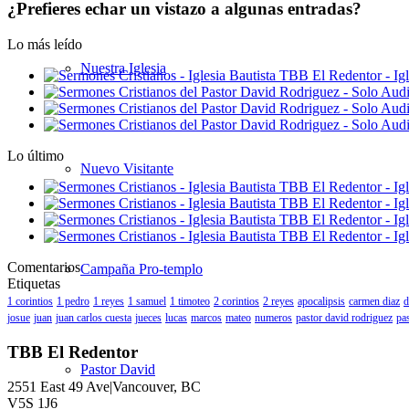
¿Prefieres echar un vistazo a algunas entradas?
Lo más leído
Nuestra Iglesia
Lo último
Nuevo Visitante
Comentarios
Campaña Pro-templo
Etiquetas
1 corintios
1 pedro
1 reyes
1 samuel
1 timoteo
2 corintios
2 reyes
apocalipsis
carmen diaz
d
josue
juan
juan carlos cuesta
jueces
lucas
marcos
mateo
numeros
pastor david rodriguez
pas
TBB El Redentor
Pastor David
2551 East 49 Ave|Vancouver, BC
V5S 1J6